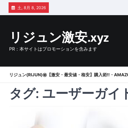
Skip
土, 8月 8, 2026
to
content
リジュン激安.xyz
PR：本サイトはプロモーションを含みます
リジュン(RIJUN)㊙【激安・最安値・格安】購入術!!・AMAZ
タグ:
ユーザーガイ