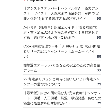
【アシストステッパー】ハンドル付き・筋力アシ
スト・ツイスト・天然木まで徹底分類！室内で“足
腰と体幹”を育てる選び方＆続け方ガイド
90
かいまき（掻巻き）超完全ガイド｜“着る布団”で
肩・首・足元の冷えを根こそぎ防ぐ！素材別おす
すめ・選び方・洗い方・Q&Aまで
90
Cookie同意管理ツール「STRIGHT」取り扱い開始
＆リリース記念キャンペーン【ムームードメイ
ン】
89
熊撃退エアーラッパ: あなたの安全のための高音量
アラーム
77
22 育毛剤リジュンと同時に使いたいよい育毛シャ
ンプーの選び方について
73
【最新版】掛け布団の選び方“完全攻略”｜シンサレ
ート・羽毛・人工羽毛・調温・吸湿発熱…あなたの
寝室に最適解を出す快眠ガイド
72