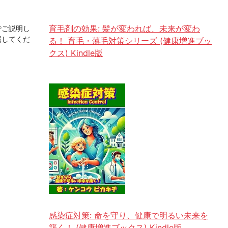
育毛剤の効果: 髪が変われば、未来が変わ
でご説明し
照してくだ
る！ 育毛・薄毛対策シリーズ (健康増進ブッ
クス) Kindle版
感染症対策: 命を守り、健康で明るい未来を
築く！ (健康増進ブックス) Kindle版