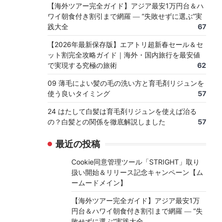
【海外ツアー完全ガイド】アジア最安1万円台＆ハ
ワイ朝食付き割引まで網羅 ― “失敗せずに選ぶ”実
践大全
67
【2026年最新保存版】エアトリ超新春セール＆セ
ット割完全攻略ガイド｜海外・国内旅行を最安値
で実現する究極の旅術
62
09 薄毛によい髪の毛の洗い方と育毛剤リジュンを
使う良いタイミング
57
24 はたして白髪は育毛剤リジュンを使えば治る
の？白髪との関係を徹底解説しました
57
最近の投稿
Cookie同意管理ツール「STRIGHT」取り
扱い開始＆リリース記念キャンペーン【ム
ームードメイン】
【海外ツアー完全ガイド】アジア最安1万
円台＆ハワイ朝食付き割引まで網羅 ― “失
敗せずに選ぶ”実践大全