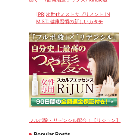
[PR]次世代ミストサプリメント IN
MIST: 健康習慣の新しいカタチ
フルボ酸・リデンシル配合！【リジュン】
Popular Posts