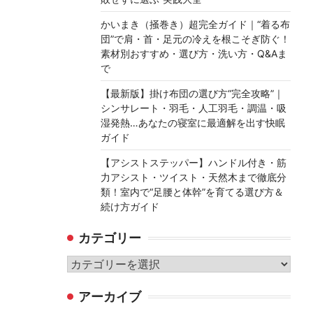
かいまき（掻巻き）超完全ガイド｜“着る布
団”で肩・首・足元の冷えを根こそぎ防ぐ！
素材別おすすめ・選び方・洗い方・Q&Aま
で
【最新版】掛け布団の選び方“完全攻略”｜
シンサレート・羽毛・人工羽毛・調温・吸
湿発熱…あなたの寝室に最適解を出す快眠
ガイド
【アシストステッパー】ハンドル付き・筋
力アシスト・ツイスト・天然木まで徹底分
類！室内で“足腰と体幹”を育てる選び方＆
続け方ガイド
カテゴリー
カ
テ
アーカイブ
ゴ