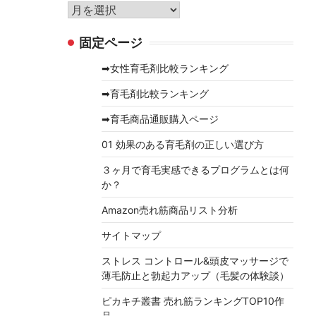
リ
ア
ー
ー
固定ページ
カ
イ
➡女性育毛剤比較ランキング
ブ
➡育毛剤比較ランキング
➡育毛商品通販購入ページ
01 効果のある育毛剤の正しい選び方
３ヶ月で育毛実感できるプログラムとは何
か？
Amazon売れ筋商品リスト分析
サイトマップ
ストレス コントロール&頭皮マッサージで
薄毛防止と勃起力アップ（毛髪の体験談）
ピカキチ叢書 売れ筋ランキングTOP10作
品