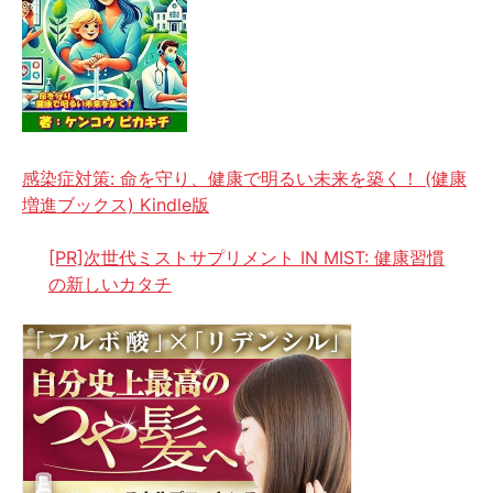
感染症対策: 命を守り、健康で明るい未来を築く！ (健康
増進ブックス) Kindle版
[PR]次世代ミストサプリメント IN MIST: 健康習慣
の新しいカタチ