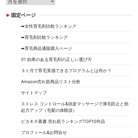
ア
ー
ー
固定ページ
カ
イ
➡女性育毛剤比較ランキング
ブ
➡育毛剤比較ランキング
➡育毛商品通販購入ページ
01 効果のある育毛剤の正しい選び方
３ヶ月で育毛実感できるプログラムとは何か？
Amazon売れ筋商品リスト分析
サイトマップ
ストレス コントロール&頭皮マッサージで薄毛防止と勃
起力アップ（毛髪の体験談）
ピカキチ叢書 売れ筋ランキングTOP10作品
プロフィール&お問合せ