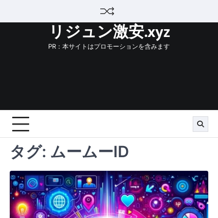
Skip
to
リジュン激安.xyz
content
PR：本サイトはプロモーションを含みます
タグ:
ムームーID