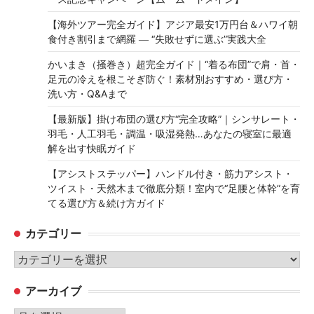
【海外ツアー完全ガイド】アジア最安1万円台＆ハワイ朝
食付き割引まで網羅 ― “失敗せずに選ぶ”実践大全
かいまき（掻巻き）超完全ガイド｜“着る布団”で肩・首・
足元の冷えを根こそぎ防ぐ！素材別おすすめ・選び方・
洗い方・Q&Aまで
【最新版】掛け布団の選び方“完全攻略”｜シンサレート・
羽毛・人工羽毛・調温・吸湿発熱…あなたの寝室に最適
解を出す快眠ガイド
【アシストステッパー】ハンドル付き・筋力アシスト・
ツイスト・天然木まで徹底分類！室内で“足腰と体幹”を育
てる選び方＆続け方ガイド
カテゴリー
カ
テ
アーカイブ
ゴ
リ