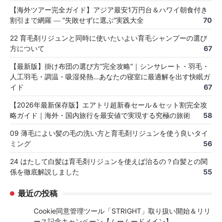
【海外ツアー完全ガイド】アジア最安1万円台＆ハワイ朝食付き
割引まで網羅 ― “失敗せずに選ぶ”実践大全
70
22 育毛剤リジュンと同時に使いたいよい育毛シャンプーの選び
方について
67
【最新版】掛け布団の選び方“完全攻略”｜シンサレート・羽毛・
人工羽毛・調温・吸湿発熱…あなたの寝室に最適解を出す快眠ガ
イド
67
【2026年最新保存版】エアトリ超新春セール＆セット割完全攻
略ガイド｜海外・国内旅行を最安値で実現する究極の旅術
58
09 薄毛によい髪の毛の洗い方と育毛剤リジュンを使う良いタイ
ミング
56
24 はたして白髪は育毛剤リジュンを使えば治るの？白髪との関
係を徹底解説しました
55
最近の投稿
Cookie同意管理ツール「STRIGHT」取り扱い開始＆リリ
ース記念キャンペーン【ムームードメイン】