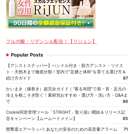
フルボ酸・リデンシル配合！【リジュン】
Popular Posts
【アシストステッパー】ハンドル付き・筋力アシスト・ツイス
ト・天然木まで徹底分類！室内で“足腰と体幹”を育てる選び方＆
続け方ガイド
87
かいまき（掻巻き）超完全ガイド｜“着る布団”で肩・首・足元の
冷えを根こそぎ防ぐ！素材別おすすめ・選び方・洗い方・Q&Aま
で
86
Cookie同意管理ツール「STRIGHT」取り扱い開始＆リリース記
念キャンペーン【ムームードメイン】
85
熊撃退エアーラッパ: あなたの安全のための高音量アラーム
71