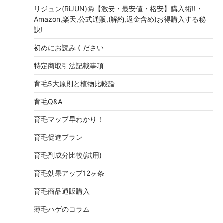
リジュン(RiJUN)㊙【激安・最安値・格安】購入術!!・
Amazon,楽天,公式通販,(解約,返金含め)お得購入する秘
訣!
初めにお読みください
特定商取引法記載事項
育毛5大原則と植物比較論
育毛Q&A
育毛マップ早わかり！
育毛促進プラン
育毛剤成分比較(試用)
育毛効果アップ12ヶ条
育毛商品通販購入
薄毛ハゲのコラム