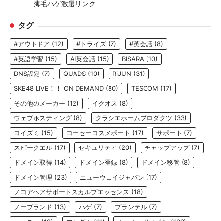
薄毛ハゲ激選リンク
タグ
#アウトドア
(12)
#トライズ
(7)
#英会話
(8)
#英語学習
(15)
AI英会話
(15)
BISARA
(10)
DNS設定
(7)
QUADS
(10)
RiJUN
(31)
SKE48 LIVE！！ ON DEMAND
(80)
TESCOM
(17)
その他のメーカー
(12)
イクオス
(8)
ウェブホスティング
(8)
クラシエホームプロダクツ
(33)
コイズミ
(15)
コーセーコスメポート
(17)
サポート
(7)
スピークエル
(17)
セキュリティ
(20)
チャップアップ
(7)
ドメイン取得
(14)
ドメイン登録
(8)
ドメイン移管
(8)
ドメイン管理
(23)
ニューウェイジャパン
(17)
ノコアヘアサポートスカルプエッセンス
(18)
ノーブランド
(13)
ハゲ
(7)
プランテル
(7)