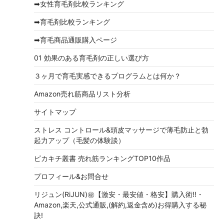
➡女性育毛剤比較ランキング
ブ
➡育毛剤比較ランキング
➡育毛商品通販購入ページ
01 効果のある育毛剤の正しい選び方
３ヶ月で育毛実感できるプログラムとは何か？
Amazon売れ筋商品リスト分析
サイトマップ
ストレス コントロール&頭皮マッサージで薄毛防止と勃
起力アップ（毛髪の体験談）
ピカキチ叢書 売れ筋ランキングTOP10作品
プロフィール&お問合せ
リジュン(RiJUN)㊙【激安・最安値・格安】購入術!!・
Amazon,楽天,公式通販,(解約,返金含め)お得購入する秘
訣!