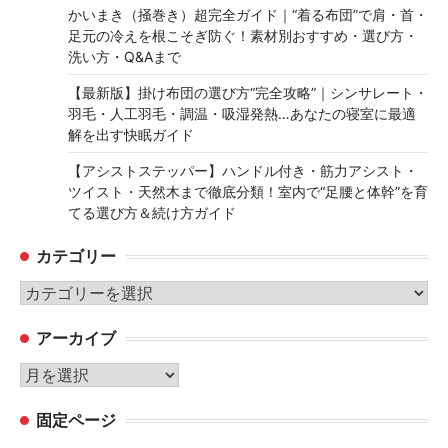
かいまき（掻巻き）超完全ガイド｜“着る布団”で肩・首・
足元の冷えを根こそぎ防ぐ！素材別おすすめ・選び方・
洗い方・Q&Aまで
【最新版】掛け布団の選び方“完全攻略”｜シンサレート・
羽毛・人工羽毛・調温・吸湿発熱…あなたの寝室に最適
解を出す快眠ガイド
【アシストステッパー】ハンドル付き・筋力アシスト・
ツイスト・天然木まで徹底分類！室内で“足腰と体幹”を育
てる選び方＆続け方ガイド
カテゴリー
カ
テ
アーカイブ
ゴ
リ
ア
ー
ー
固定ページ
カ
イ