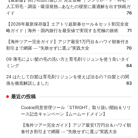
人工羽毛・調温・吸湿発熱…あなたの寝室に最適解を出す快眠ガ
イド
76
【2026年最新保存版】エアトリ超新春セール＆セット割完全攻
略ガイド｜海外・国内旅行を最安値で実現する究極の旅術
71
【海外ツアー完全ガイド】アジア最安1万円台＆ハワイ朝食付き
割引まで網羅 ― “失敗せずに選ぶ”実践大全
70
09 薄毛によい髪の毛の洗い方と育毛剤リジュンを使う良いタイ
ミング
64
24 はたして白髪は育毛剤リジュンを使えば治るの？白髪との関
係を徹底解説しました
63
最近の投稿
Cookie同意管理ツール「STRIGHT」取り扱い開始＆リリ
ース記念キャンペーン【ムームードメイン】
【海外ツアー完全ガイド】アジア最安1万円台＆ハワイ朝
食付き割引まで網羅 ― “失敗せずに選ぶ”実践大全