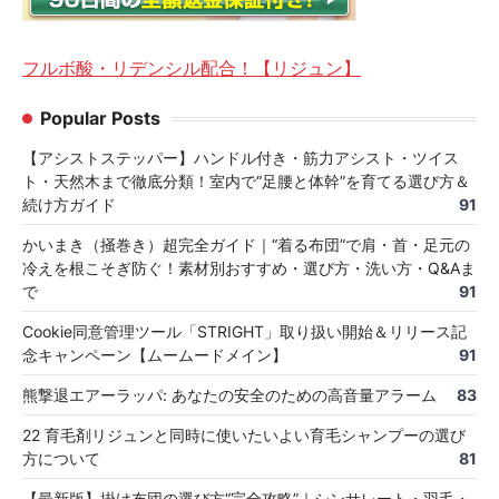
フルボ酸・リデンシル配合！【リジュン】
Popular Posts
【アシストステッパー】ハンドル付き・筋力アシスト・ツイス
ト・天然木まで徹底分類！室内で“足腰と体幹”を育てる選び方＆
続け方ガイド
91
かいまき（掻巻き）超完全ガイド｜“着る布団”で肩・首・足元の
冷えを根こそぎ防ぐ！素材別おすすめ・選び方・洗い方・Q&Aま
で
91
Cookie同意管理ツール「STRIGHT」取り扱い開始＆リリース記
念キャンペーン【ムームードメイン】
91
熊撃退エアーラッパ: あなたの安全のための高音量アラーム
83
22 育毛剤リジュンと同時に使いたいよい育毛シャンプーの選び
方について
81
【最新版】掛け布団の選び方“完全攻略”｜シンサレート・羽毛・