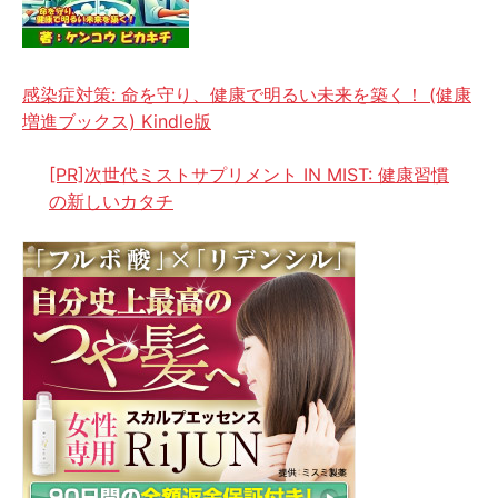
感染症対策: 命を守り、健康で明るい未来を築く！ (健康
増進ブックス) Kindle版
[PR]次世代ミストサプリメント IN MIST: 健康習慣
の新しいカタチ