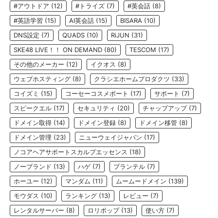
#アウトドア
(12)
#トライズ
(7)
#英会話
(8)
#英語学習
(15)
AI英会話
(15)
BISARA
(10)
DNS設定
(7)
QUADS
(10)
RiJUN
(31)
SKE48 LIVE！！ ON DEMAND
(80)
TESCOM
(17)
その他のメーカー
(12)
イクオス
(8)
ウェブホスティング
(8)
クラシエホームプロダクツ
(33)
コイズミ
(15)
コーセーコスメポート
(17)
サポート
(7)
スピークエル
(17)
セキュリティ
(20)
チャップアップ
(7)
ドメイン取得
(14)
ドメイン登録
(8)
ドメイン移管
(8)
ドメイン管理
(23)
ニューウェイジャパン
(17)
ノコアヘアサポートスカルプエッセンス
(18)
ノーブランド
(13)
ハゲ
(7)
プランテル
(7)
ホーユー
(12)
マンダム
(11)
ムームードメイン
(139)
モウダス
(10)
ランキング
(13)
レビュー
(7)
レンタルサーバー
(8)
ロリポップ
(13)
使い方
(7)