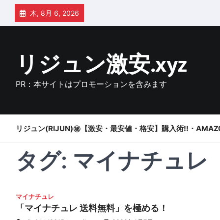
Skip
木, 8月 6, 2026
to
content
リジュン激安.xyz
PR：本サイトはプロモーションを含みます
リジュン(RIJUN)㊙【激安・最安値・格安】購入術!!・AMAZ
タグ:
マイナチュレ
マイナチュレ
「マイナチュレ 送料無料」を極める！