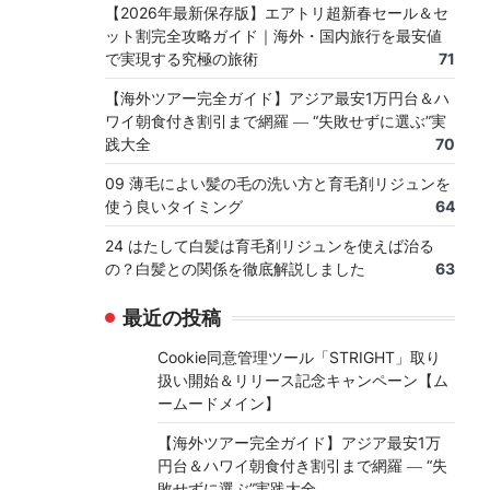
【2026年最新保存版】エアトリ超新春セール＆セ
ット割完全攻略ガイド｜海外・国内旅行を最安値
で実現する究極の旅術
71
【海外ツアー完全ガイド】アジア最安1万円台＆ハ
ワイ朝食付き割引まで網羅 ― “失敗せずに選ぶ”実
践大全
70
09 薄毛によい髪の毛の洗い方と育毛剤リジュンを
使う良いタイミング
64
24 はたして白髪は育毛剤リジュンを使えば治る
の？白髪との関係を徹底解説しました
63
最近の投稿
Cookie同意管理ツール「STRIGHT」取り
扱い開始＆リリース記念キャンペーン【ム
ームードメイン】
【海外ツアー完全ガイド】アジア最安1万
円台＆ハワイ朝食付き割引まで網羅 ― “失
敗せずに選ぶ”実践大全