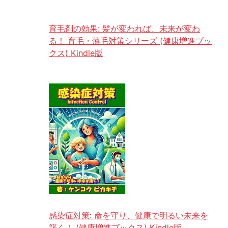
育毛剤の効果: 髪が変われば、未来が変わ
る！ 育毛・薄毛対策シリーズ (健康増進ブッ
クス) Kindle版
感染症対策: 命を守り、健康で明るい未来を
築く！ (健康増進ブックス) Kindle版