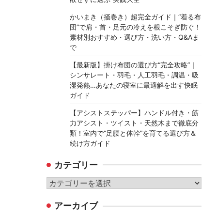
かいまき（掻巻き）超完全ガイド｜“着る布
団”で肩・首・足元の冷えを根こそぎ防ぐ！
素材別おすすめ・選び方・洗い方・Q&Aま
で
【最新版】掛け布団の選び方“完全攻略”｜
シンサレート・羽毛・人工羽毛・調温・吸
湿発熱…あなたの寝室に最適解を出す快眠
ガイド
【アシストステッパー】ハンドル付き・筋
力アシスト・ツイスト・天然木まで徹底分
類！室内で“足腰と体幹”を育てる選び方＆
続け方ガイド
カテゴリー
カ
テ
アーカイブ
ゴ