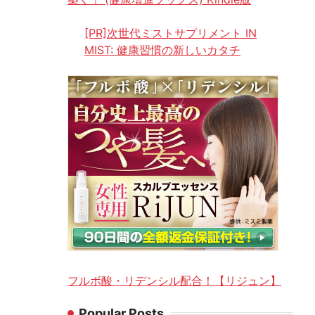
[PR]次世代ミストサプリメント IN
MIST: 健康習慣の新しいカタチ
フルボ酸・リデンシル配合！【リジュン】
Popular Posts