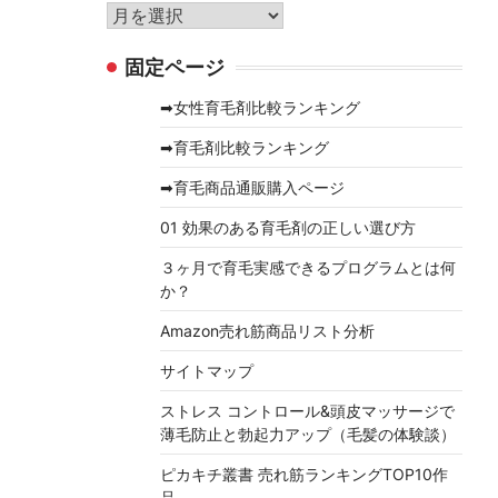
リ
ア
ー
ー
固定ページ
カ
イ
➡女性育毛剤比較ランキング
ブ
➡育毛剤比較ランキング
➡育毛商品通販購入ページ
01 効果のある育毛剤の正しい選び方
３ヶ月で育毛実感できるプログラムとは何
か？
Amazon売れ筋商品リスト分析
サイトマップ
ストレス コントロール&頭皮マッサージで
薄毛防止と勃起力アップ（毛髪の体験談）
ピカキチ叢書 売れ筋ランキングTOP10作
品