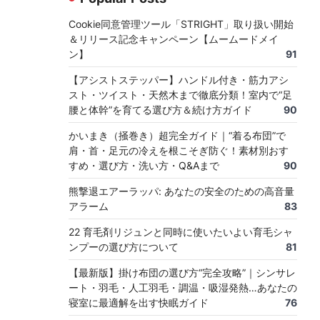
Cookie同意管理ツール「STRIGHT」取り扱い開始
＆リリース記念キャンペーン【ムームードメイ
ン】
91
【アシストステッパー】ハンドル付き・筋力アシ
スト・ツイスト・天然木まで徹底分類！室内で“足
腰と体幹”を育てる選び方＆続け方ガイド
90
かいまき（掻巻き）超完全ガイド｜“着る布団”で
肩・首・足元の冷えを根こそぎ防ぐ！素材別おす
すめ・選び方・洗い方・Q&Aまで
90
熊撃退エアーラッパ: あなたの安全のための高音量
アラーム
83
22 育毛剤リジュンと同時に使いたいよい育毛シャ
ンプーの選び方について
81
【最新版】掛け布団の選び方“完全攻略”｜シンサレ
ート・羽毛・人工羽毛・調温・吸湿発熱…あなたの
寝室に最適解を出す快眠ガイド
76