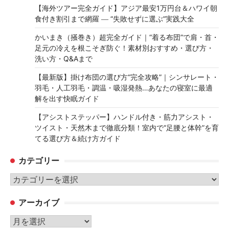
【海外ツアー完全ガイド】アジア最安1万円台＆ハワイ朝
食付き割引まで網羅 ― “失敗せずに選ぶ”実践大全
かいまき（掻巻き）超完全ガイド｜“着る布団”で肩・首・
足元の冷えを根こそぎ防ぐ！素材別おすすめ・選び方・
洗い方・Q&Aまで
【最新版】掛け布団の選び方“完全攻略”｜シンサレート・
羽毛・人工羽毛・調温・吸湿発熱…あなたの寝室に最適
解を出す快眠ガイド
【アシストステッパー】ハンドル付き・筋力アシスト・
ツイスト・天然木まで徹底分類！室内で“足腰と体幹”を育
てる選び方＆続け方ガイド
カテゴリー
カ
テ
アーカイブ
ゴ
リ
ア
ー