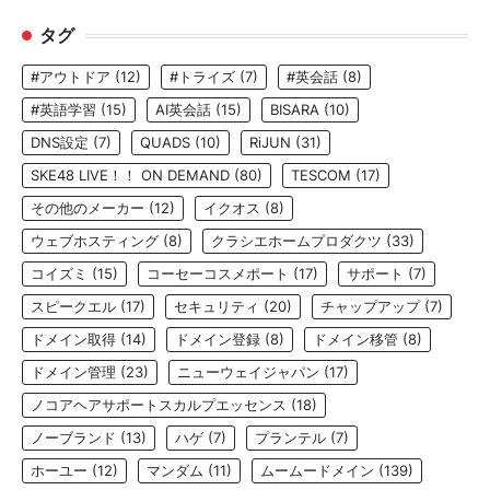
タグ
#アウトドア
(12)
#トライズ
(7)
#英会話
(8)
#英語学習
(15)
AI英会話
(15)
BISARA
(10)
DNS設定
(7)
QUADS
(10)
RiJUN
(31)
SKE48 LIVE！！ ON DEMAND
(80)
TESCOM
(17)
その他のメーカー
(12)
イクオス
(8)
ウェブホスティング
(8)
クラシエホームプロダクツ
(33)
コイズミ
(15)
コーセーコスメポート
(17)
サポート
(7)
スピークエル
(17)
セキュリティ
(20)
チャップアップ
(7)
ドメイン取得
(14)
ドメイン登録
(8)
ドメイン移管
(8)
ドメイン管理
(23)
ニューウェイジャパン
(17)
ノコアヘアサポートスカルプエッセンス
(18)
ノーブランド
(13)
ハゲ
(7)
プランテル
(7)
ホーユー
(12)
マンダム
(11)
ムームードメイン
(139)