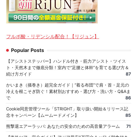
フルボ酸・リデンシル配合！【リジュン】
Popular Posts
【アシストステッパー】ハンドル付き・筋力アシスト・ツイス
ト・天然木まで徹底分類！室内で“足腰と体幹”を育てる選び方＆
続け方ガイド
87
かいまき（掻巻き）超完全ガイド｜“着る布団”で肩・首・足元の
冷えを根こそぎ防ぐ！素材別おすすめ・選び方・洗い方・Q&Aま
で
86
Cookie同意管理ツール「STRIGHT」取り扱い開始＆リリース記
念キャンペーン【ムームードメイン】
85
熊撃退エアーラッパ: あなたの安全のための高音量アラーム
71