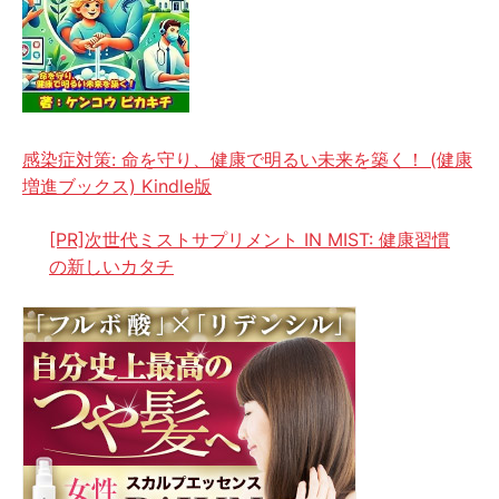
感染症対策: 命を守り、健康で明るい未来を築く！ (健康
増進ブックス) Kindle版
[PR]次世代ミストサプリメント IN MIST: 健康習慣
の新しいカタチ