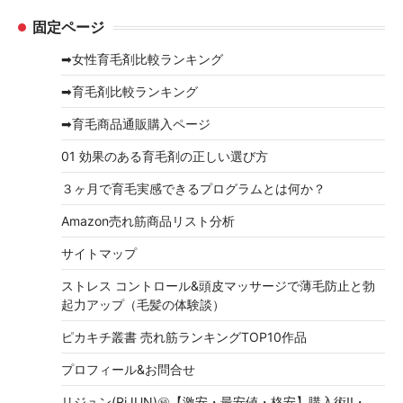
ー
固定ページ
カ
イ
➡女性育毛剤比較ランキング
ブ
➡育毛剤比較ランキング
➡育毛商品通販購入ページ
01 効果のある育毛剤の正しい選び方
３ヶ月で育毛実感できるプログラムとは何か？
Amazon売れ筋商品リスト分析
サイトマップ
ストレス コントロール&頭皮マッサージで薄毛防止と勃
起力アップ（毛髪の体験談）
ピカキチ叢書 売れ筋ランキングTOP10作品
プロフィール&お問合せ
リジュン(RiJUN)㊙【激安・最安値・格安】購入術!!・