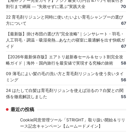
【海外ツアー完全ガイド】アジア最安1万円台＆ハワイ朝食付き
割引まで網羅 ― “失敗せずに選ぶ”実践大全
70
22 育毛剤リジュンと同時に使いたいよい育毛シャンプーの選び
方について
67
【最新版】掛け布団の選び方“完全攻略”｜シンサレート・羽毛・
人工羽毛・調温・吸湿発熱…あなたの寝室に最適解を出す快眠ガ
イド
67
【2026年最新保存版】エアトリ超新春セール＆セット割完全攻
略ガイド｜海外・国内旅行を最安値で実現する究極の旅術
58
09 薄毛によい髪の毛の洗い方と育毛剤リジュンを使う良いタイ
ミング
56
24 はたして白髪は育毛剤リジュンを使えば治るの？白髪との関
係を徹底解説しました
55
最近の投稿
Cookie同意管理ツール「STRIGHT」取り扱い開始＆リリ
ース記念キャンペーン【ムームードメイン】