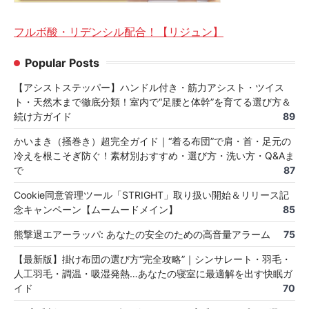
フルボ酸・リデンシル配合！【リジュン】
Popular Posts
【アシストステッパー】ハンドル付き・筋力アシスト・ツイス
ト・天然木まで徹底分類！室内で“足腰と体幹”を育てる選び方＆
続け方ガイド
89
かいまき（掻巻き）超完全ガイド｜“着る布団”で肩・首・足元の
冷えを根こそぎ防ぐ！素材別おすすめ・選び方・洗い方・Q&Aま
で
87
Cookie同意管理ツール「STRIGHT」取り扱い開始＆リリース記
念キャンペーン【ムームードメイン】
85
熊撃退エアーラッパ: あなたの安全のための高音量アラーム
75
【最新版】掛け布団の選び方“完全攻略”｜シンサレート・羽毛・
人工羽毛・調温・吸湿発熱…あなたの寝室に最適解を出す快眠ガ
イド
70