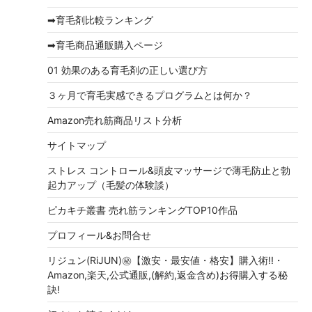
ブ
➡育毛剤比較ランキング
➡育毛商品通販購入ページ
01 効果のある育毛剤の正しい選び方
３ヶ月で育毛実感できるプログラムとは何か？
Amazon売れ筋商品リスト分析
サイトマップ
ストレス コントロール&頭皮マッサージで薄毛防止と勃
起力アップ（毛髪の体験談）
ピカキチ叢書 売れ筋ランキングTOP10作品
プロフィール&お問合せ
リジュン(RiJUN)㊙【激安・最安値・格安】購入術!!・
Amazon,楽天,公式通販,(解約,返金含め)お得購入する秘
訣!