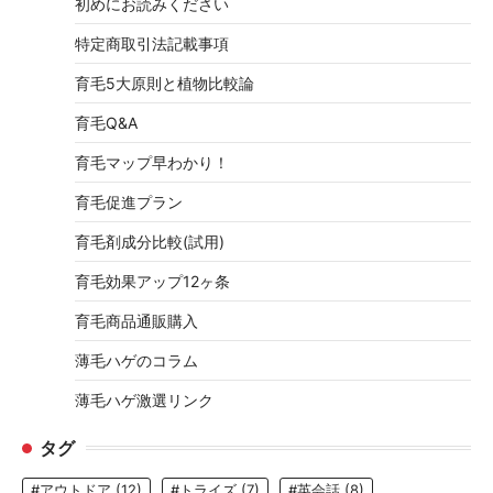
初めにお読みください
特定商取引法記載事項
育毛5大原則と植物比較論
育毛Q&A
育毛マップ早わかり！
育毛促進プラン
育毛剤成分比較(試用)
育毛効果アップ12ヶ条
育毛商品通販購入
薄毛ハゲのコラム
薄毛ハゲ激選リンク
タグ
#アウトドア
(12)
#トライズ
(7)
#英会話
(8)