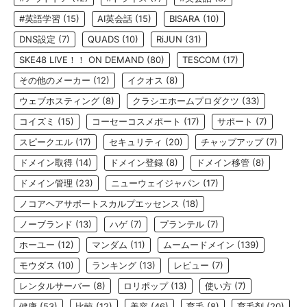
#英語学習
(15)
AI英会話
(15)
BISARA
(10)
DNS設定
(7)
QUADS
(10)
RiJUN
(31)
SKE48 LIVE！！ ON DEMAND
(80)
TESCOM
(17)
その他のメーカー
(12)
イクオス
(8)
ウェブホスティング
(8)
クラシエホームプロダクツ
(33)
コイズミ
(15)
コーセーコスメポート
(17)
サポート
(7)
スピークエル
(17)
セキュリティ
(20)
チャップアップ
(7)
ドメイン取得
(14)
ドメイン登録
(8)
ドメイン移管
(8)
ドメイン管理
(23)
ニューウェイジャパン
(17)
ノコアヘアサポートスカルプエッセンス
(18)
ノーブランド
(13)
ハゲ
(7)
プランテル
(7)
ホーユー
(12)
マンダム
(11)
ムームードメイン
(139)
モウダス
(10)
ランキング
(13)
レビュー
(7)
レンタルサーバー
(8)
ロリポップ
(13)
使い方
(7)
健康
(53)
比較
(12)
美容
(46)
育毛
(8)
育毛剤
(20)