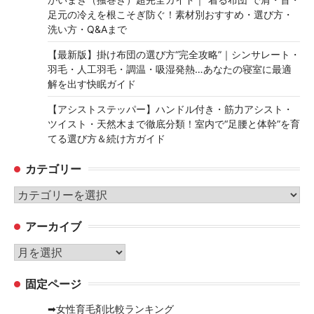
足元の冷えを根こそぎ防ぐ！素材別おすすめ・選び方・
洗い方・Q&Aまで
【最新版】掛け布団の選び方“完全攻略”｜シンサレート・
羽毛・人工羽毛・調温・吸湿発熱…あなたの寝室に最適
解を出す快眠ガイド
【アシストステッパー】ハンドル付き・筋力アシスト・
ツイスト・天然木まで徹底分類！室内で“足腰と体幹”を育
てる選び方＆続け方ガイド
カテゴリー
カ
テ
アーカイブ
ゴ
リ
ア
ー
ー
固定ページ
カ
イ
➡女性育毛剤比較ランキング