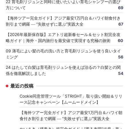
22 育毛剤リジュンと同時に使いたいよい育毛シャンプーの選び
方について
69
【海外ツアー完全ガイド】アジア最安1万円台＆ハワイ朝食付き
割引まで網羅 ― “失敗せずに選ぶ”実践大全
67
【2026年最新保存版】エアトリ超新春セール＆セット割完全攻
略ガイド｜海外・国内旅行を最安値で実現する究極の旅術
60
09 薄毛によい髪の毛の洗い方と育毛剤リジュンを使う良いタイ
ミング
56
24 はたして白髪は育毛剤リジュンを使えば治るの？白髪との関
係を徹底解説しました
54
最近の投稿
Cookie同意管理ツール「STRIGHT」取り扱い開始＆リリ
ース記念キャンペーン【ムームードメイン】
【海外ツアー完全ガイド】アジア最安1万円台＆ハワイ朝
食付き割引まで網羅 ― “失敗せずに選ぶ”実践大全
かいまき（掻巻き）超完全ガイド｜“着る布団”で肩・首・