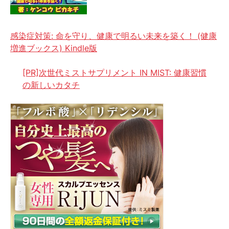
感染症対策: 命を守り、健康で明るい未来を築く！ (健康
増進ブックス) Kindle版
[PR]次世代ミストサプリメント IN MIST: 健康習慣
の新しいカタチ