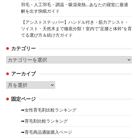
羽毛・人工羽毛・調温・吸湿発熱…あなたの寝室に最適
解を出す快眠ガイド
【アシストステッパー】ハンドル付き・筋力アシスト・
ツイスト・天然木まで徹底分類！室内で“足腰と体幹”を育
てる選び方＆続け方ガイド
カテゴリー
カ
テ
アーカイブ
ゴ
リ
ア
ー
ー
固定ページ
カ
イ
➡女性育毛剤比較ランキング
ブ
➡育毛剤比較ランキング
➡育毛商品通販購入ページ