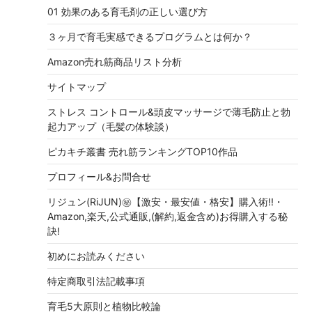
01 効果のある育毛剤の正しい選び方
３ヶ月で育毛実感できるプログラムとは何か？
Amazon売れ筋商品リスト分析
サイトマップ
ストレス コントロール&頭皮マッサージで薄毛防止と勃
起力アップ（毛髪の体験談）
ピカキチ叢書 売れ筋ランキングTOP10作品
プロフィール&お問合せ
リジュン(RiJUN)㊙【激安・最安値・格安】購入術!!・
Amazon,楽天,公式通販,(解約,返金含め)お得購入する秘
訣!
初めにお読みください
特定商取引法記載事項
育毛5大原則と植物比較論