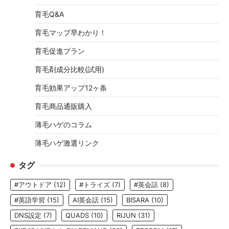
育毛Q&A
育毛マップ早わかり！
育毛促進プラン
育毛剤成分比較(試用)
育毛効果アップ12ヶ条
育毛商品通販購入
薄毛ハゲのコラム
薄毛ハゲ激選リンク
タグ
#アウトドア
(12)
#トライズ
(7)
#英会話
(8)
#英語学習
(15)
AI英会話
(15)
BISARA
(10)
DNS設定
(7)
QUADS
(10)
RiJUN
(31)