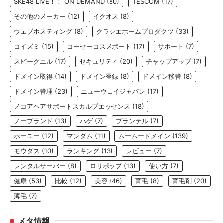
SKE48 LIVE！！ ON DEMAND
(80)
TESCOM
(17)
その他のメーカー
(12)
イクオス
(8)
ウェブホスティング
(8)
クラシエホームプロダクツ
(33)
コイズミ
(15)
コーセーコスメポート
(17)
サポート
(7)
スピークエル
(17)
セキュリティ
(20)
チャップアップ
(7)
ドメイン取得
(14)
ドメイン登録
(8)
ドメイン移管
(8)
ドメイン管理
(23)
ニューウェイジャパン
(17)
ノコアヘアサポートスカルプエッセンス
(18)
ノーブランド
(13)
ハゲ
(7)
プランテル
(7)
ホーユー
(12)
マンダム
(11)
ムームードメイン
(139)
モウダス
(10)
ランキング
(13)
レビュー
(7)
レンタルサーバー
(8)
ロリポップ
(13)
使い方
(7)
健康
(53)
比較
(12)
美容
(46)
育毛
(8)
育毛剤
(20)
薄毛
(7)
メタ情報