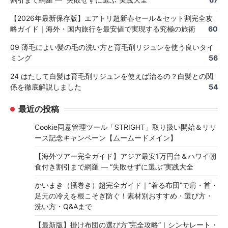
【2026年最新保存版】エアトリ超新春セール＆セット割完全攻
略ガイド｜海外・国内旅行を最安値で実現する究極の旅術
60
09 薄毛によい髪の毛の洗い方と育毛剤リジュンを使う良いタイ
ミング
56
24 はたして白髪は育毛剤リジュンを使えば治るの？白髪との関
係を徹底解説しました
54
最近の投稿
Cookie同意管理ツール「STRIGHT」取り扱い開始＆リリ
ース記念キャンペーン【ムームードメイン】
【海外ツアー完全ガイド】アジア最安1万円台＆ハワイ朝
食付き割引まで網羅 ― “失敗せずに選ぶ”実践大全
かいまき（掻巻き）超完全ガイド｜“着る布団”で肩・首・
足元の冷えを根こそぎ防ぐ！素材別おすすめ・選び方・
洗い方・Q&Aまで
【最新版】掛け布団の選び方“完全攻略”｜シンサレート・