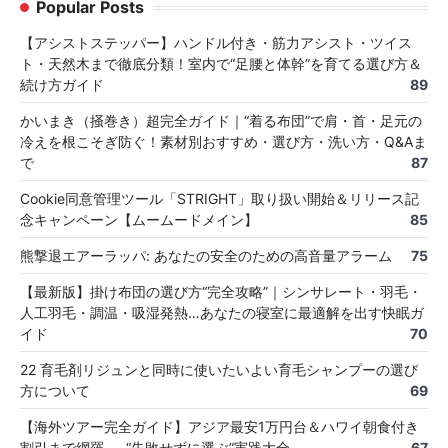
Popular Posts
【アシストステッパー】ハンドル付き・筋力アシスト・ツイス
ト・天然木まで徹底分類！室内で“足腰と体幹”を育てる選び方＆
続け方ガイド
89
かいまき（掻巻き）超完全ガイド｜“着る布団”で肩・首・足元の
冷えを根こそぎ防ぐ！素材別おすすめ・選び方・洗い方・Q&Aま
で
87
Cookie同意管理ツール「STRIGHT」取り扱い開始＆リリース記
念キャンペーン【ムームードメイン】
85
熊撃退エアーラッパ: あなたの安全のための高音量アラーム
75
【最新版】掛け布団の選び方“完全攻略”｜シンサレート・羽毛・
人工羽毛・調温・吸湿発熱…あなたの寝室に最適解を出す快眠ガ
イド
70
22 育毛剤リジュンと同時に使いたいよい育毛シャンプーの選び
方について
69
【海外ツアー完全ガイド】アジア最安1万円台＆ハワイ朝食付き
割引まで網羅 ― “失敗せずに選ぶ”実践大全
67