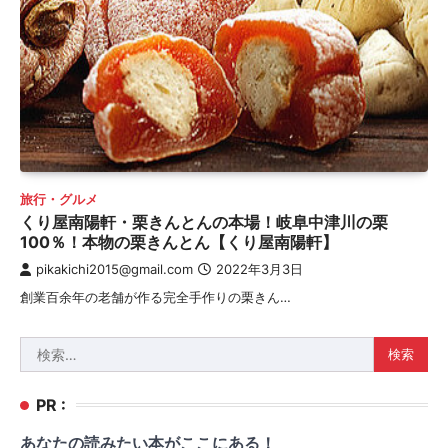
旅行・グルメ
くり屋南陽軒・栗きんとんの本場！岐阜中津川の栗
100％！本物の栗きんとん【くり屋南陽軒】
pikakichi2015@gmail.com
2022年3月3日
創業百余年の老舗が作る完全手作りの栗きん…
検
索:
PR :
あなたの読みたい本がここにある！