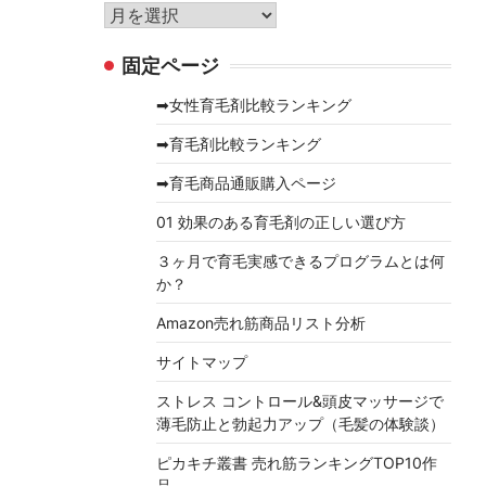
リ
ア
ー
ー
固定ページ
カ
イ
➡女性育毛剤比較ランキング
ブ
➡育毛剤比較ランキング
➡育毛商品通販購入ページ
01 効果のある育毛剤の正しい選び方
３ヶ月で育毛実感できるプログラムとは何
か？
Amazon売れ筋商品リスト分析
サイトマップ
ストレス コントロール&頭皮マッサージで
薄毛防止と勃起力アップ（毛髪の体験談）
ピカキチ叢書 売れ筋ランキングTOP10作
品