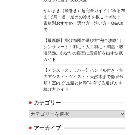
かいまき（掻巻き）超完全ガイド｜“着る布
団”で肩・首・足元の冷えを根こそぎ防ぐ！
素材別おすすめ・選び方・洗い方・Q&Aま
で
【最新版】掛け布団の選び方“完全攻略”｜
シンサレート・羽毛・人工羽毛・調温・吸
湿発熱…あなたの寝室に最適解を出す快眠
ガイド
【アシストステッパー】ハンドル付き・筋
力アシスト・ツイスト・天然木まで徹底分
類！室内で“足腰と体幹”を育てる選び方＆
続け方ガイド
カテゴリー
カ
テ
アーカイブ
ゴ