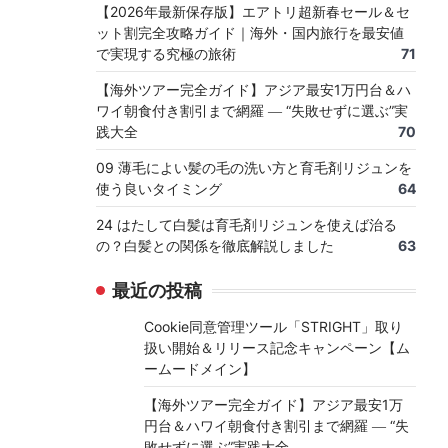
【2026年最新保存版】エアトリ超新春セール＆セ
ット割完全攻略ガイド｜海外・国内旅行を最安値
で実現する究極の旅術
71
【海外ツアー完全ガイド】アジア最安1万円台＆ハ
ワイ朝食付き割引まで網羅 ― “失敗せずに選ぶ”実
践大全
70
09 薄毛によい髪の毛の洗い方と育毛剤リジュンを
使う良いタイミング
64
24 はたして白髪は育毛剤リジュンを使えば治る
の？白髪との関係を徹底解説しました
63
最近の投稿
Cookie同意管理ツール「STRIGHT」取り
扱い開始＆リリース記念キャンペーン【ム
ームードメイン】
【海外ツアー完全ガイド】アジア最安1万
円台＆ハワイ朝食付き割引まで網羅 ― “失
敗せずに選ぶ”実践大全