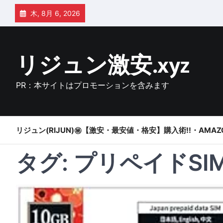
Skip
木, 8月 6, 2026
to
content
リジュン激安.xyz
PR：本サイトはプロモーションを含みます
リジュン(RIJUN)㊙【激安・最安値・格安】購入術!!・AMAZ
タグ:
プリペイドSI