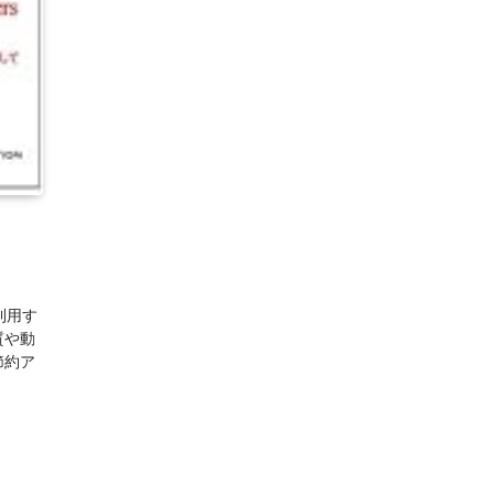
利用す
質や動
節約ア