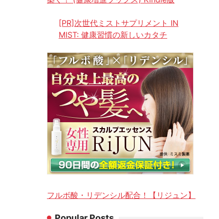
[PR]次世代ミストサプリメント IN
MIST: 健康習慣の新しいカタチ
フルボ酸・リデンシル配合！【リジュン】
Popular Posts