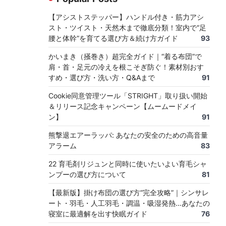
【アシストステッパー】ハンドル付き・筋力アシ
スト・ツイスト・天然木まで徹底分類！室内で“足
腰と体幹”を育てる選び方＆続け方ガイド
93
かいまき（掻巻き）超完全ガイド｜“着る布団”で
肩・首・足元の冷えを根こそぎ防ぐ！素材別おす
すめ・選び方・洗い方・Q&Aまで
91
Cookie同意管理ツール「STRIGHT」取り扱い開始
＆リリース記念キャンペーン【ムームードメイ
ン】
91
熊撃退エアーラッパ: あなたの安全のための高音量
アラーム
83
22 育毛剤リジュンと同時に使いたいよい育毛シャ
ンプーの選び方について
81
【最新版】掛け布団の選び方“完全攻略”｜シンサレ
ート・羽毛・人工羽毛・調温・吸湿発熱…あなたの
寝室に最適解を出す快眠ガイド
76