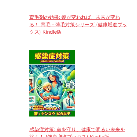
育毛剤の効果: 髪が変われば、未来が変わ
る！ 育毛・薄毛対策シリーズ (健康増進ブッ
クス) Kindle版
感染症対策: 命を守り、健康で明るい未来を
築く！ (健康増進ブックス) Kindle版