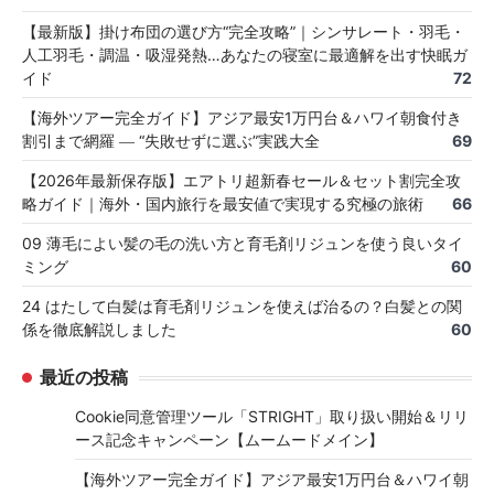
【最新版】掛け布団の選び方“完全攻略”｜シンサレート・羽毛・
人工羽毛・調温・吸湿発熱…あなたの寝室に最適解を出す快眠ガ
イド
72
【海外ツアー完全ガイド】アジア最安1万円台＆ハワイ朝食付き
割引まで網羅 ― “失敗せずに選ぶ”実践大全
69
【2026年最新保存版】エアトリ超新春セール＆セット割完全攻
略ガイド｜海外・国内旅行を最安値で実現する究極の旅術
66
09 薄毛によい髪の毛の洗い方と育毛剤リジュンを使う良いタイ
ミング
60
24 はたして白髪は育毛剤リジュンを使えば治るの？白髪との関
係を徹底解説しました
60
最近の投稿
Cookie同意管理ツール「STRIGHT」取り扱い開始＆リリ
ース記念キャンペーン【ムームードメイン】
【海外ツアー完全ガイド】アジア最安1万円台＆ハワイ朝