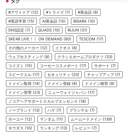
タグ
#アウトドア
(12)
#トライズ
(7)
#英会話
(8)
#英語学習
(15)
AI英会話
(15)
BISARA
(10)
DNS設定
(7)
QUADS
(10)
RiJUN
(31)
SKE48 LIVE！！ ON DEMAND
(80)
TESCOM
(17)
その他のメーカー
(12)
イクオス
(8)
ウェブホスティング
(8)
クラシエホームプロダクツ
(33)
コイズミ
(15)
コーセーコスメポート
(17)
サポート
(7)
スピークエル
(17)
セキュリティ
(20)
チャップアップ
(7)
ドメイン取得
(14)
ドメイン登録
(8)
ドメイン移管
(8)
ドメイン管理
(23)
ニューウェイジャパン
(17)
ノコアヘアサポートスカルプエッセンス
(18)
ノーブランド
(13)
ハゲ
(7)
プランテル
(7)
ホーユー
(12)
マンダム
(11)
ムームードメイン
(139)
モウダス
(10)
ランキング
(13)
レビュー
(7)