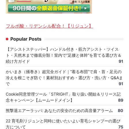
フルボ酸・リデンシル配合！【リジュン】
Popular Posts
【アシストステッパー】ハンドル付き・筋力アシスト・ツイス
ト・天然木まで徹底分類！室内で“足腰と体幹”を育てる選び方＆
続け方ガイド
91
かいまき（掻巻き）超完全ガイド｜“着る布団”で肩・首・足元の
冷えを根こそぎ防ぐ！素材別おすすめ・選び方・洗い方・Q&Aま
で
91
Cookie同意管理ツール「STRIGHT」取り扱い開始＆リリース記
念キャンペーン【ムームードメイン】
89
熊撃退エアーラッパ: あなたの安全のための高音量アラーム
80
22 育毛剤リジュンと同時に使いたいよい育毛シャンプーの選び
方について
75