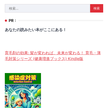
検
索:
PR :
あなたの読みたい本がここにある！
育毛剤の効果: 髪が変われば、未来が変わる！ 育毛・薄
毛対策シリーズ (健康増進ブックス) Kindle版