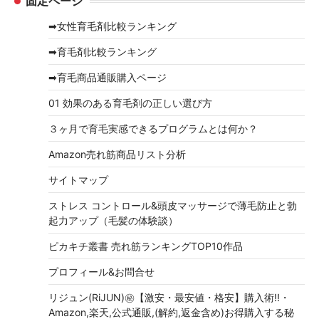
固定ページ
カ
イ
➡女性育毛剤比較ランキング
ブ
➡育毛剤比較ランキング
➡育毛商品通販購入ページ
01 効果のある育毛剤の正しい選び方
３ヶ月で育毛実感できるプログラムとは何か？
Amazon売れ筋商品リスト分析
サイトマップ
ストレス コントロール&頭皮マッサージで薄毛防止と勃
起力アップ（毛髪の体験談）
ピカキチ叢書 売れ筋ランキングTOP10作品
プロフィール&お問合せ
リジュン(RiJUN)㊙【激安・最安値・格安】購入術!!・
Amazon,楽天,公式通販,(解約,返金含め)お得購入する秘