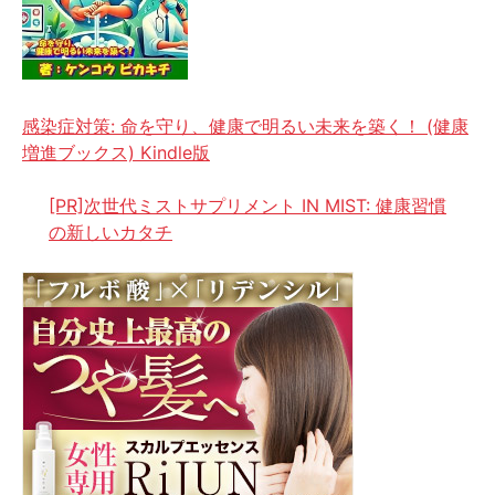
感染症対策: 命を守り、健康で明るい未来を築く！ (健康
増進ブックス) Kindle版
[PR]次世代ミストサプリメント IN MIST: 健康習慣
の新しいカタチ