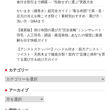
食付き割引まで網羅 ― “失敗せずに選ぶ”実践大全
かいまき（掻巻き）超完全ガイド｜“着る布団”で肩・首・
足元の冷えを根こそぎ防ぐ！素材別おすすめ・選び方・
洗い方・Q&Aまで
【最新版】掛け布団の選び方“完全攻略”｜シンサレート・
羽毛・人工羽毛・調温・吸湿発熱…あなたの寝室に最適
解を出す快眠ガイド
【アシストステッパー】ハンドル付き・筋力アシスト・
ツイスト・天然木まで徹底分類！室内で“足腰と体幹”を育
てる選び方＆続け方ガイド
カテゴリー
カ
テ
アーカイブ
ゴ
リ
ア
ー
ー