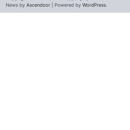
News by
Ascendoor
| Powered by
WordPress
.