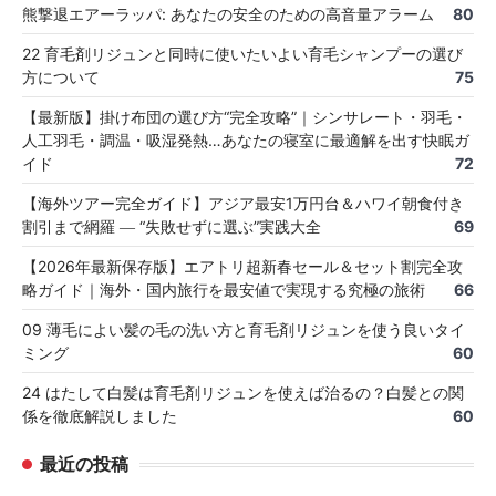
熊撃退エアーラッパ: あなたの安全のための高音量アラーム
80
22 育毛剤リジュンと同時に使いたいよい育毛シャンプーの選び
方について
75
【最新版】掛け布団の選び方“完全攻略”｜シンサレート・羽毛・
人工羽毛・調温・吸湿発熱…あなたの寝室に最適解を出す快眠ガ
イド
72
【海外ツアー完全ガイド】アジア最安1万円台＆ハワイ朝食付き
割引まで網羅 ― “失敗せずに選ぶ”実践大全
69
【2026年最新保存版】エアトリ超新春セール＆セット割完全攻
略ガイド｜海外・国内旅行を最安値で実現する究極の旅術
66
09 薄毛によい髪の毛の洗い方と育毛剤リジュンを使う良いタイ
ミング
60
24 はたして白髪は育毛剤リジュンを使えば治るの？白髪との関
係を徹底解説しました
60
最近の投稿