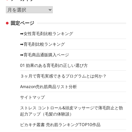
リ
ア
ー
ー
固定ページ
カ
イ
➡女性育毛剤比較ランキング
ブ
➡育毛剤比較ランキング
➡育毛商品通販購入ページ
01 効果のある育毛剤の正しい選び方
３ヶ月で育毛実感できるプログラムとは何か？
Amazon売れ筋商品リスト分析
サイトマップ
ストレス コントロール&頭皮マッサージで薄毛防止と勃
起力アップ（毛髪の体験談）
ピカキチ叢書 売れ筋ランキングTOP10作品