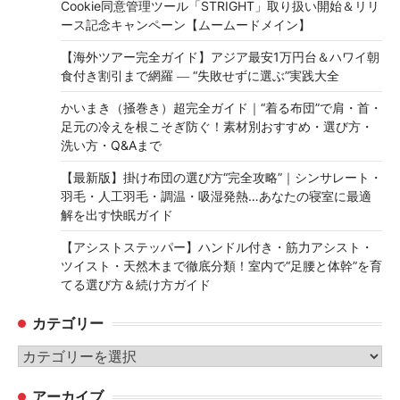
Cookie同意管理ツール「STRIGHT」取り扱い開始＆リリ
ース記念キャンペーン【ムームードメイン】
【海外ツアー完全ガイド】アジア最安1万円台＆ハワイ朝
食付き割引まで網羅 ― “失敗せずに選ぶ”実践大全
かいまき（掻巻き）超完全ガイド｜“着る布団”で肩・首・
足元の冷えを根こそぎ防ぐ！素材別おすすめ・選び方・
洗い方・Q&Aまで
【最新版】掛け布団の選び方“完全攻略”｜シンサレート・
羽毛・人工羽毛・調温・吸湿発熱…あなたの寝室に最適
解を出す快眠ガイド
【アシストステッパー】ハンドル付き・筋力アシスト・
ツイスト・天然木まで徹底分類！室内で“足腰と体幹”を育
てる選び方＆続け方ガイド
カテゴリー
カ
テ
アーカイブ
ゴ