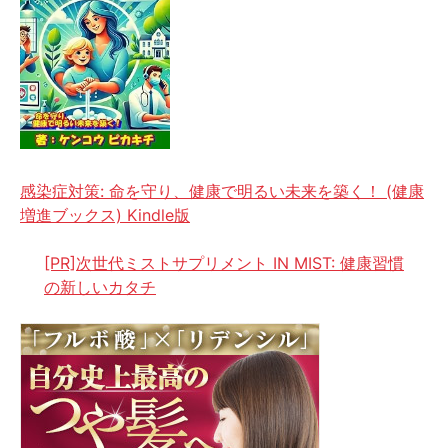
感染症対策: 命を守り、健康で明るい未来を築く！ (健康
増進ブックス) Kindle版
[PR]次世代ミストサプリメント IN MIST: 健康習慣
の新しいカタチ