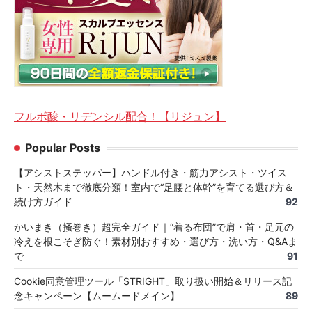
フルボ酸・リデンシル配合！【リジュン】
Popular Posts
【アシストステッパー】ハンドル付き・筋力アシスト・ツイス
ト・天然木まで徹底分類！室内で“足腰と体幹”を育てる選び方＆
続け方ガイド
92
かいまき（掻巻き）超完全ガイド｜“着る布団”で肩・首・足元の
冷えを根こそぎ防ぐ！素材別おすすめ・選び方・洗い方・Q&Aま
で
91
Cookie同意管理ツール「STRIGHT」取り扱い開始＆リリース記
念キャンペーン【ムームードメイン】
89