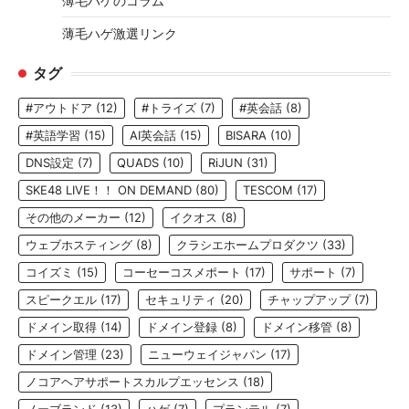
薄毛ハゲのコラム
薄毛ハゲ激選リンク
タグ
#アウトドア
(12)
#トライズ
(7)
#英会話
(8)
#英語学習
(15)
AI英会話
(15)
BISARA
(10)
DNS設定
(7)
QUADS
(10)
RiJUN
(31)
SKE48 LIVE！！ ON DEMAND
(80)
TESCOM
(17)
その他のメーカー
(12)
イクオス
(8)
ウェブホスティング
(8)
クラシエホームプロダクツ
(33)
コイズミ
(15)
コーセーコスメポート
(17)
サポート
(7)
スピークエル
(17)
セキュリティ
(20)
チャップアップ
(7)
ドメイン取得
(14)
ドメイン登録
(8)
ドメイン移管
(8)
ドメイン管理
(23)
ニューウェイジャパン
(17)
ノコアヘアサポートスカルプエッセンス
(18)