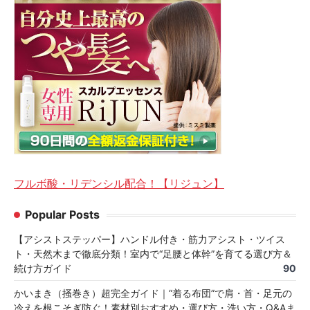
フルボ酸・リデンシル配合！【リジュン】
Popular Posts
【アシストステッパー】ハンドル付き・筋力アシスト・ツイス
ト・天然木まで徹底分類！室内で“足腰と体幹”を育てる選び方＆
続け方ガイド
90
かいまき（掻巻き）超完全ガイド｜“着る布団”で肩・首・足元の
冷えを根こそぎ防ぐ！素材別おすすめ・選び方・洗い方・Q&Aま