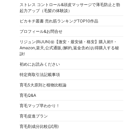
ストレス コントロール&頭皮マッサージで薄毛防止と勃
起力アップ（毛髪の体験談）
ピカキチ叢書 売れ筋ランキングTOP10作品
プロフィール&お問合せ
リジュン(RiJUN)㊙【激安・最安値・格安】購入術!!・
Amazon,楽天,公式通販,(解約,返金含め)お得購入する秘
訣!
初めにお読みください
特定商取引法記載事項
育毛5大原則と植物比較論
育毛Q&A
育毛マップ早わかり！
育毛促進プラン
育毛剤成分比較(試用)