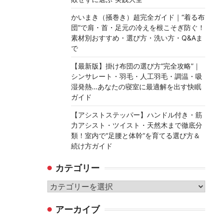
かいまき（掻巻き）超完全ガイド｜“着る布
団”で肩・首・足元の冷えを根こそぎ防ぐ！
素材別おすすめ・選び方・洗い方・Q&Aま
で
【最新版】掛け布団の選び方“完全攻略”｜
シンサレート・羽毛・人工羽毛・調温・吸
湿発熱…あなたの寝室に最適解を出す快眠
ガイド
【アシストステッパー】ハンドル付き・筋
力アシスト・ツイスト・天然木まで徹底分
類！室内で“足腰と体幹”を育てる選び方＆
続け方ガイド
カテゴリー
カ
テ
アーカイブ
ゴ