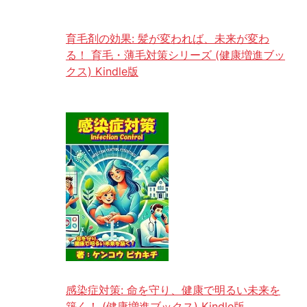
育毛剤の効果: 髪が変われば、未来が変わ
る！ 育毛・薄毛対策シリーズ (健康増進ブッ
クス) Kindle版
感染症対策: 命を守り、健康で明るい未来を
築く！ (健康増進ブックス) Kindle版