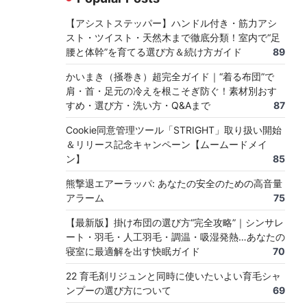
【アシストステッパー】ハンドル付き・筋力アシ
スト・ツイスト・天然木まで徹底分類！室内で“足
腰と体幹”を育てる選び方＆続け方ガイド
89
かいまき（掻巻き）超完全ガイド｜“着る布団”で
肩・首・足元の冷えを根こそぎ防ぐ！素材別おす
すめ・選び方・洗い方・Q&Aまで
87
Cookie同意管理ツール「STRIGHT」取り扱い開始
＆リリース記念キャンペーン【ムームードメイ
ン】
85
熊撃退エアーラッパ: あなたの安全のための高音量
アラーム
75
【最新版】掛け布団の選び方“完全攻略”｜シンサレ
ート・羽毛・人工羽毛・調温・吸湿発熱…あなたの
寝室に最適解を出す快眠ガイド
70
22 育毛剤リジュンと同時に使いたいよい育毛シャ
ンプーの選び方について
69