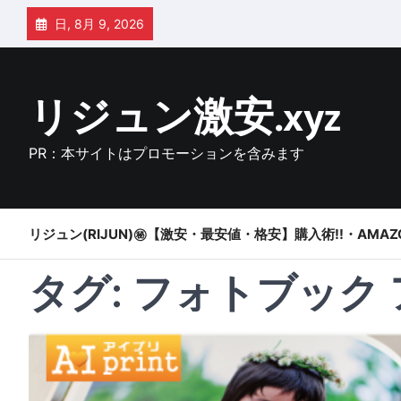
Skip
日, 8月 9, 2026
to
content
リジュン激安.xyz
PR：本サイトはプロモーションを含みます
リジュン(RIJUN)㊙【激安・最安値・格安】購入術!!・AMAZ
タグ:
フォトブック 