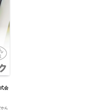
式会
でかん