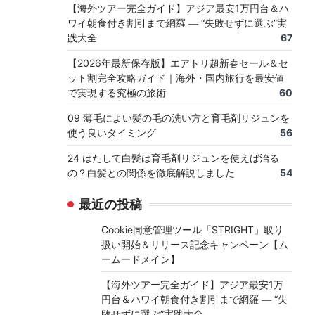
【海外ツアー完全ガイド】アジア最安1万円台＆ハ
ワイ朝食付き割引まで網羅 ― “失敗せずに選ぶ”実
践大全
67
【2026年最新保存版】エアトリ超新春セール＆セ
ット割完全攻略ガイド｜海外・国内旅行を最安値
で実現する究極の旅術
60
09 薄毛によい髪の毛の洗い方と育毛剤リジュンを
使う良いタイミング
56
24 はたして白髪は育毛剤リジュンを使えば治る
の？白髪との関係を徹底解説しました
54
最近の投稿
Cookie同意管理ツール「STRIGHT」取り
扱い開始＆リリース記念キャンペーン【ム
ームードメイン】
【海外ツアー完全ガイド】アジア最安1万
円台＆ハワイ朝食付き割引まで網羅 ― “失
敗せずに選ぶ”実践大全