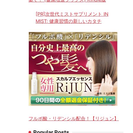
[PR]次世代ミストサプリメント IN
MIST: 健康習慣の新しいカタチ
フルボ酸・リデンシル配合！【リジュン】
Popular Posts