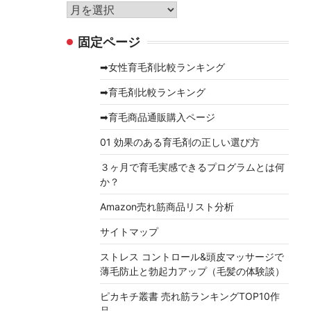
リ
ア
ー
ー
固定ページ
カ
イ
➡女性育毛剤比較ランキング
ブ
➡育毛剤比較ランキング
➡育毛商品通販購入ページ
01 効果のある育毛剤の正しい選び方
３ヶ月で育毛実感できるプログラムとは何
か？
Amazon売れ筋商品リスト分析
サイトマップ
ストレス コントロール&頭皮マッサージで
薄毛防止と勃起力アップ（毛髪の体験談）
ピカキチ叢書 売れ筋ランキングTOP10作
品