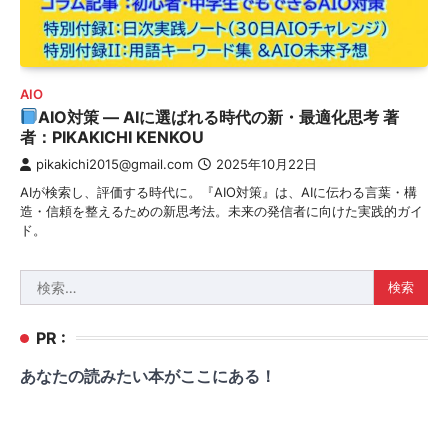
AIO
AIO対策 — AIに選ばれる時代の新・最適化思考 著
者：PIKAKICHI KENKOU
pikakichi2015@gmail.com
2025年10月22日
AIが検索し、評価する時代に。『AIO対策』は、AIに伝わる言葉・構
造・信頼を整えるための新思考法。未来の発信者に向けた実践的ガイ
ド。
検
索:
PR :
あなたの読みたい本がここにある！