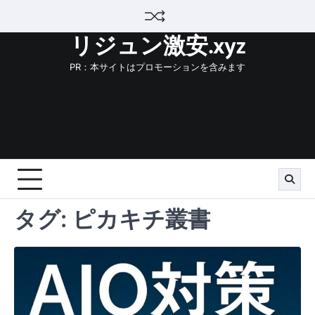
Skip
to
リジュン激安.xyz
content
PR：本サイトはプロモーションを含みます
タグ:
ピカキチ叢書