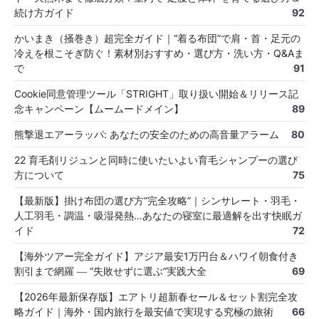
続け方ガイド
92
かいまき（掻巻き）超完全ガイド｜“着る布団”で肩・首・足元の
冷えを根こそぎ防ぐ！素材別おすすめ・選び方・洗い方・Q&Aま
で
91
Cookie同意管理ツール「STRIGHT」取り扱い開始＆リリース記
念キャンペーン【ムームードメイン】
89
熊撃退エアーラッパ: あなたの安全のための高音量アラーム
80
22 育毛剤リジュンと同時に使いたいよい育毛シャンプーの選び
方について
75
【最新版】掛け布団の選び方“完全攻略”｜シンサレート・羽毛・
人工羽毛・調温・吸湿発熱…あなたの寝室に最適解を出す快眠ガ
イド
72
【海外ツアー完全ガイド】アジア最安1万円台＆ハワイ朝食付き
割引まで網羅 ― “失敗せずに選ぶ”実践大全
69
【2026年最新保存版】エアトリ超新春セール＆セット割完全攻
略ガイド｜海外・国内旅行を最安値で実現する究極の旅術
66