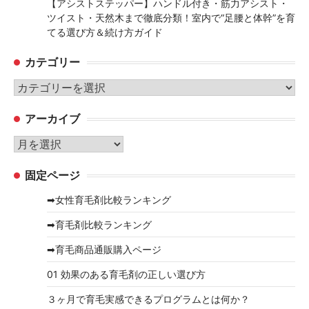
【アシストステッパー】ハンドル付き・筋力アシスト・
ツイスト・天然木まで徹底分類！室内で“足腰と体幹”を育
てる選び方＆続け方ガイド
カテゴリー
カ
テ
アーカイブ
ゴ
リ
ア
ー
ー
固定ページ
カ
イ
➡女性育毛剤比較ランキング
ブ
➡育毛剤比較ランキング
➡育毛商品通販購入ページ
01 効果のある育毛剤の正しい選び方
３ヶ月で育毛実感できるプログラムとは何か？