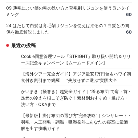
09 薄毛によい髪の毛の洗い方と育毛剤リジュンを使う良いタイ
ミング
60
24 はたして白髪は育毛剤リジュンを使えば治るの？白髪との関
係を徹底解説しました
60
最近の投稿
Cookie同意管理ツール「STRIGHT」取り扱い開始＆リリ
ース記念キャンペーン【ムームードメイン】
【海外ツアー完全ガイド】アジア最安1万円台＆ハワイ朝
食付き割引まで網羅 ― “失敗せずに選ぶ”実践大全
かいまき（掻巻き）超完全ガイド｜“着る布団”で肩・首・
足元の冷えを根こそぎ防ぐ！素材別おすすめ・選び方・
洗い方・Q&Aまで
【最新版】掛け布団の選び方“完全攻略”｜シンサレート・
羽毛・人工羽毛・調温・吸湿発熱…あなたの寝室に最適
解を出す快眠ガイド