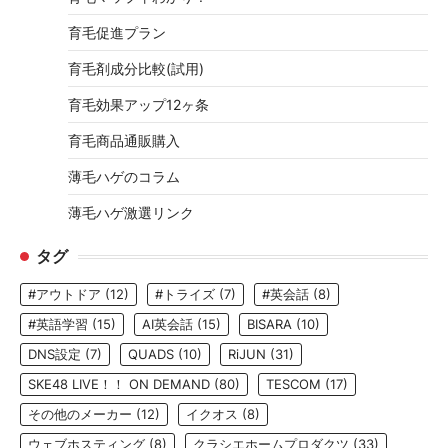
育毛促進プラン
育毛剤成分比較(試用)
育毛効果アップ12ヶ条
育毛商品通販購入
薄毛ハゲのコラム
薄毛ハゲ激選リンク
タグ
#アウトドア
(12)
#トライズ
(7)
#英会話
(8)
#英語学習
(15)
AI英会話
(15)
BISARA
(10)
DNS設定
(7)
QUADS
(10)
RiJUN
(31)
SKE48 LIVE！！ ON DEMAND
(80)
TESCOM
(17)
その他のメーカー
(12)
イクオス
(8)
ウェブホスティング
(8)
クラシエホームプロダクツ
(33)