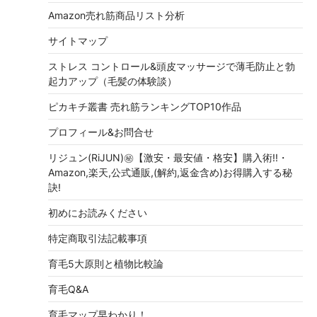
Amazon売れ筋商品リスト分析
サイトマップ
ストレス コントロール&頭皮マッサージで薄毛防止と勃
起力アップ（毛髪の体験談）
ピカキチ叢書 売れ筋ランキングTOP10作品
プロフィール&お問合せ
リジュン(RiJUN)㊙【激安・最安値・格安】購入術!!・
Amazon,楽天,公式通販,(解約,返金含め)お得購入する秘
訣!
初めにお読みください
特定商取引法記載事項
育毛5大原則と植物比較論
育毛Q&A
育毛マップ早わかり！