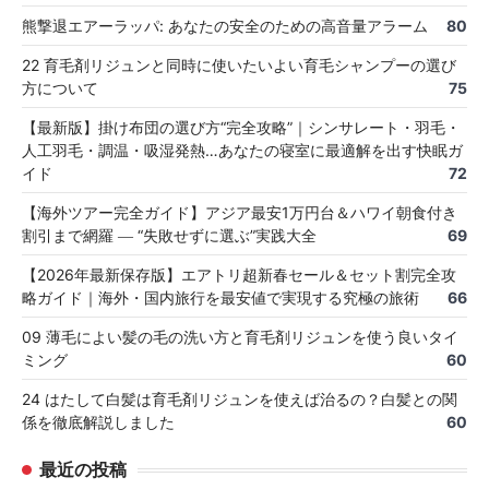
熊撃退エアーラッパ: あなたの安全のための高音量アラーム
80
22 育毛剤リジュンと同時に使いたいよい育毛シャンプーの選び
方について
75
【最新版】掛け布団の選び方“完全攻略”｜シンサレート・羽毛・
人工羽毛・調温・吸湿発熱…あなたの寝室に最適解を出す快眠ガ
イド
72
【海外ツアー完全ガイド】アジア最安1万円台＆ハワイ朝食付き
割引まで網羅 ― “失敗せずに選ぶ”実践大全
69
【2026年最新保存版】エアトリ超新春セール＆セット割完全攻
略ガイド｜海外・国内旅行を最安値で実現する究極の旅術
66
09 薄毛によい髪の毛の洗い方と育毛剤リジュンを使う良いタイ
ミング
60
24 はたして白髪は育毛剤リジュンを使えば治るの？白髪との関
係を徹底解説しました
60
最近の投稿