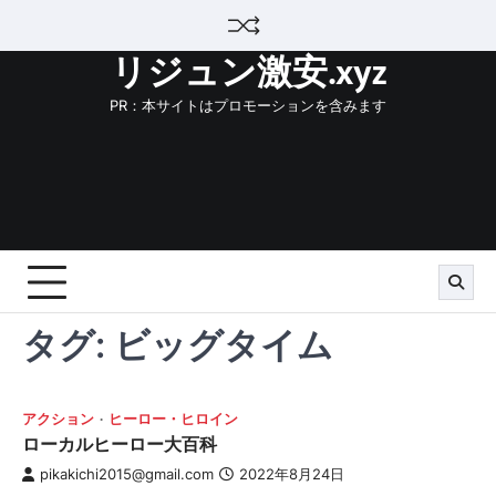
Skip
to
リジュン激安.xyz
content
PR：本サイトはプロモーションを含みます
タグ:
ビッグタイム
アクション
ヒーロー・ヒロイン
ローカルヒーロー大百科
pikakichi2015@gmail.com
2022年8月24日