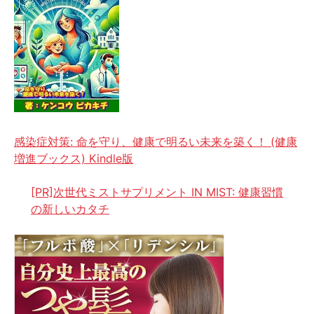
感染症対策: 命を守り、健康で明るい未来を築く！ (健康
増進ブックス) Kindle版
[PR]次世代ミストサプリメント IN MIST: 健康習慣
の新しいカタチ