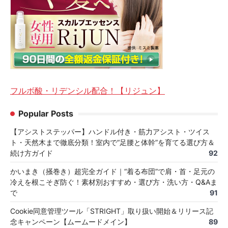
フルボ酸・リデンシル配合！【リジュン】
Popular Posts
【アシストステッパー】ハンドル付き・筋力アシスト・ツイス
ト・天然木まで徹底分類！室内で“足腰と体幹”を育てる選び方＆
続け方ガイド
92
かいまき（掻巻き）超完全ガイド｜“着る布団”で肩・首・足元の
冷えを根こそぎ防ぐ！素材別おすすめ・選び方・洗い方・Q&Aま
で
91
Cookie同意管理ツール「STRIGHT」取り扱い開始＆リリース記
念キャンペーン【ムームードメイン】
89