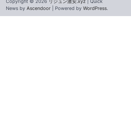
Copyright © 2026
リジュン激安.xyz
| Quick
News by
Ascendoor
| Powered by
WordPress
.