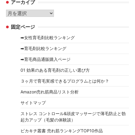
アーカイブ
ゴ
リ
ア
ー
ー
固定ページ
カ
イ
➡女性育毛剤比較ランキング
ブ
➡育毛剤比較ランキング
➡育毛商品通販購入ページ
01 効果のある育毛剤の正しい選び方
３ヶ月で育毛実感できるプログラムとは何か？
Amazon売れ筋商品リスト分析
サイトマップ
ストレス コントロール&頭皮マッサージで薄毛防止と勃
起力アップ（毛髪の体験談）
ピカキチ叢書 売れ筋ランキングTOP10作品