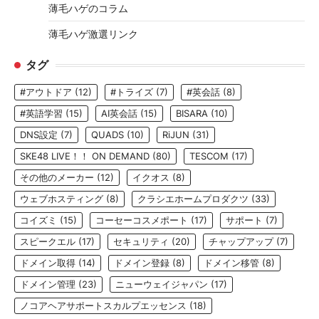
薄毛ハゲのコラム
薄毛ハゲ激選リンク
タグ
#アウトドア
(12)
#トライズ
(7)
#英会話
(8)
#英語学習
(15)
AI英会話
(15)
BISARA
(10)
DNS設定
(7)
QUADS
(10)
RiJUN
(31)
SKE48 LIVE！！ ON DEMAND
(80)
TESCOM
(17)
その他のメーカー
(12)
イクオス
(8)
ウェブホスティング
(8)
クラシエホームプロダクツ
(33)
コイズミ
(15)
コーセーコスメポート
(17)
サポート
(7)
スピークエル
(17)
セキュリティ
(20)
チャップアップ
(7)
ドメイン取得
(14)
ドメイン登録
(8)
ドメイン移管
(8)
ドメイン管理
(23)
ニューウェイジャパン
(17)
ノコアヘアサポートスカルプエッセンス
(18)