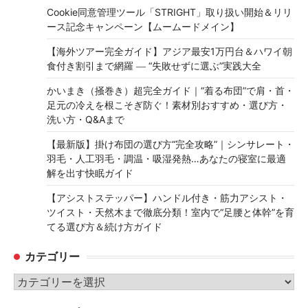
Cookie同意管理ツール「STRIGHT」取り扱い開始＆リリ
ース記念キャンペーン【ムームードメイン】
【海外ツアー完全ガイド】アジア最安1万円台＆ハワイ朝
食付き割引まで網羅 ― “失敗せずに選ぶ”実践大全
かいまき（掻巻き）超完全ガイド｜“着る布団”で肩・首・
足元の冷えを根こそぎ防ぐ！素材別おすすめ・選び方・
洗い方・Q&Aまで
【最新版】掛け布団の選び方“完全攻略”｜シンサレート・
羽毛・人工羽毛・調温・吸湿発熱…あなたの寝室に最適
解を出す快眠ガイド
【アシストステッパー】ハンドル付き・筋力アシスト・
ツイスト・天然木まで徹底分類！室内で“足腰と体幹”を育
てる選び方＆続け方ガイド
カテゴリー
カ
テ