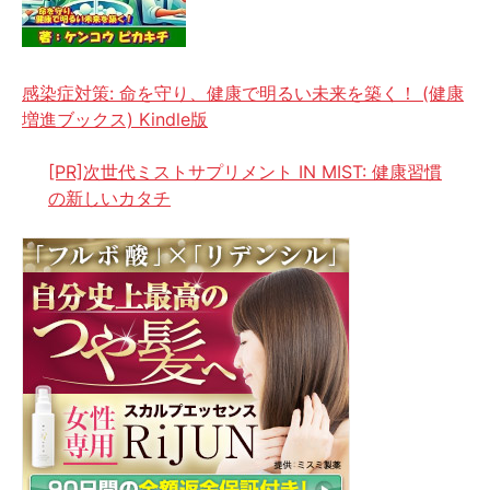
感染症対策: 命を守り、健康で明るい未来を築く！ (健康
増進ブックス) Kindle版
[PR]次世代ミストサプリメント IN MIST: 健康習慣
の新しいカタチ