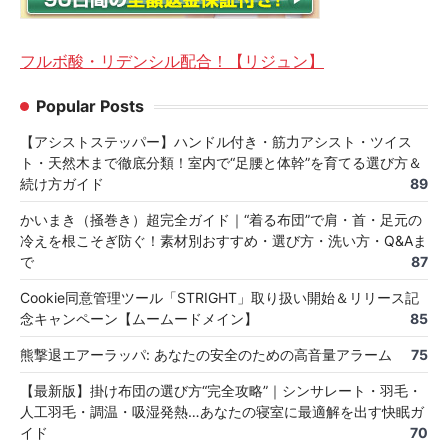
フルボ酸・リデンシル配合！【リジュン】
Popular Posts
【アシストステッパー】ハンドル付き・筋力アシスト・ツイス
ト・天然木まで徹底分類！室内で“足腰と体幹”を育てる選び方＆
続け方ガイド
89
かいまき（掻巻き）超完全ガイド｜“着る布団”で肩・首・足元の
冷えを根こそぎ防ぐ！素材別おすすめ・選び方・洗い方・Q&Aま
で
87
Cookie同意管理ツール「STRIGHT」取り扱い開始＆リリース記
念キャンペーン【ムームードメイン】
85
熊撃退エアーラッパ: あなたの安全のための高音量アラーム
75
【最新版】掛け布団の選び方“完全攻略”｜シンサレート・羽毛・
人工羽毛・調温・吸湿発熱…あなたの寝室に最適解を出す快眠ガ
イド
70