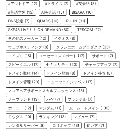
#アウトドア
(12)
#トライズ
(7)
#英会話
(8)
#英語学習
(15)
AI英会話
(15)
BISARA
(10)
DNS設定
(7)
QUADS
(10)
RiJUN
(31)
SKE48 LIVE！！ ON DEMAND
(80)
TESCOM
(17)
その他のメーカー
(12)
イクオス
(8)
ウェブホスティング
(8)
クラシエホームプロダクツ
(33)
コイズミ
(15)
コーセーコスメポート
(17)
サポート
(7)
スピークエル
(17)
セキュリティ
(20)
チャップアップ
(7)
ドメイン取得
(14)
ドメイン登録
(8)
ドメイン移管
(8)
ドメイン管理
(23)
ニューウェイジャパン
(17)
ノコアヘアサポートスカルプエッセンス
(18)
ノーブランド
(13)
ハゲ
(7)
プランテル
(7)
ホーユー
(12)
マンダム
(11)
ムームードメイン
(139)
モウダス
(10)
ランキング
(13)
レビュー
(7)
レンタルサーバー
(8)
ロリポップ
(13)
使い方
(7)