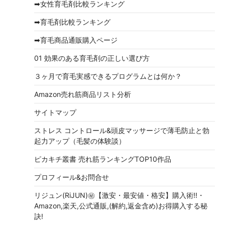
➡女性育毛剤比較ランキング
ブ
➡育毛剤比較ランキング
➡育毛商品通販購入ページ
01 効果のある育毛剤の正しい選び方
３ヶ月で育毛実感できるプログラムとは何か？
Amazon売れ筋商品リスト分析
サイトマップ
ストレス コントロール&頭皮マッサージで薄毛防止と勃
起力アップ（毛髪の体験談）
ピカキチ叢書 売れ筋ランキングTOP10作品
プロフィール&お問合せ
リジュン(RiJUN)㊙【激安・最安値・格安】購入術!!・
Amazon,楽天,公式通販,(解約,返金含め)お得購入する秘
訣!