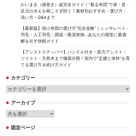
かいまき（掻巻き）超完全ガイド｜“着る布団”で肩・首・
足元の冷えを根こそぎ防ぐ！素材別おすすめ・選び方・
洗い方・Q&Aまで
【最新版】掛け布団の選び方“完全攻略”｜シンサレート・
羽毛・人工羽毛・調温・吸湿発熱…あなたの寝室に最適
解を出す快眠ガイド
【アシストステッパー】ハンドル付き・筋力アシスト・
ツイスト・天然木まで徹底分類！室内で“足腰と体幹”を育
てる選び方＆続け方ガイド
カテゴリー
カ
テ
アーカイブ
ゴ
リ
ア
ー
ー
固定ページ
カ
イ