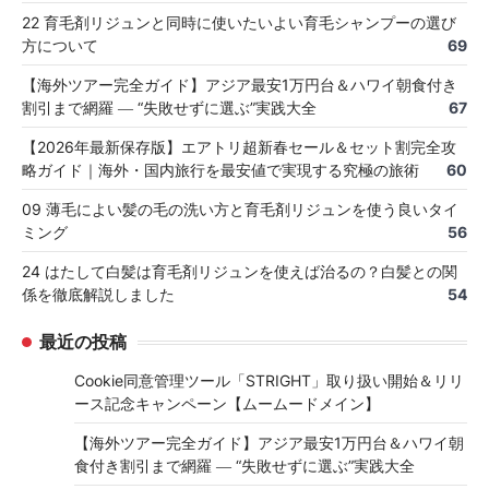
22 育毛剤リジュンと同時に使いたいよい育毛シャンプーの選び
方について
69
【海外ツアー完全ガイド】アジア最安1万円台＆ハワイ朝食付き
割引まで網羅 ― “失敗せずに選ぶ”実践大全
67
【2026年最新保存版】エアトリ超新春セール＆セット割完全攻
略ガイド｜海外・国内旅行を最安値で実現する究極の旅術
60
09 薄毛によい髪の毛の洗い方と育毛剤リジュンを使う良いタイ
ミング
56
24 はたして白髪は育毛剤リジュンを使えば治るの？白髪との関
係を徹底解説しました
54
最近の投稿
Cookie同意管理ツール「STRIGHT」取り扱い開始＆リリ
ース記念キャンペーン【ムームードメイン】
【海外ツアー完全ガイド】アジア最安1万円台＆ハワイ朝
食付き割引まで網羅 ― “失敗せずに選ぶ”実践大全