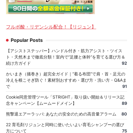
フルボ酸・リデンシル配合！【リジュン】
Popular Posts
【アシストステッパー】ハンドル付き・筋力アシスト・ツイス
ト・天然木まで徹底分類！室内で“足腰と体幹”を育てる選び方＆
続け方ガイド
92
かいまき（掻巻き）超完全ガイド｜“着る布団”で肩・首・足元の
冷えを根こそぎ防ぐ！素材別おすすめ・選び方・洗い方・Q&Aま
で
91
Cookie同意管理ツール「STRIGHT」取り扱い開始＆リリース記
念キャンペーン【ムームードメイン】
89
熊撃退エアーラッパ: あなたの安全のための高音量アラーム
80
22 育毛剤リジュンと同時に使いたいよい育毛シャンプーの選び
方について
75