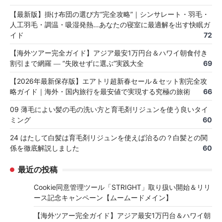
【最新版】掛け布団の選び方“完全攻略”｜シンサレート・羽毛・
人工羽毛・調温・吸湿発熱…あなたの寝室に最適解を出す快眠ガ
イド
72
【海外ツアー完全ガイド】アジア最安1万円台＆ハワイ朝食付き
割引まで網羅 ― “失敗せずに選ぶ”実践大全
69
【2026年最新保存版】エアトリ超新春セール＆セット割完全攻
略ガイド｜海外・国内旅行を最安値で実現する究極の旅術
66
09 薄毛によい髪の毛の洗い方と育毛剤リジュンを使う良いタイ
ミング
60
24 はたして白髪は育毛剤リジュンを使えば治るの？白髪との関
係を徹底解説しました
60
最近の投稿
Cookie同意管理ツール「STRIGHT」取り扱い開始＆リリ
ース記念キャンペーン【ムームードメイン】
【海外ツアー完全ガイド】アジア最安1万円台＆ハワイ朝