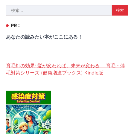
検
索:
PR :
あなたの読みたい本がここにある！
育毛剤の効果: 髪が変われば、未来が変わる！ 育毛・薄
毛対策シリーズ (健康増進ブックス) Kindle版