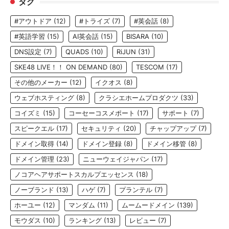
タグ
#アウトドア
(12)
#トライズ
(7)
#英会話
(8)
#英語学習
(15)
AI英会話
(15)
BISARA
(10)
DNS設定
(7)
QUADS
(10)
RiJUN
(31)
SKE48 LIVE！！ ON DEMAND
(80)
TESCOM
(17)
その他のメーカー
(12)
イクオス
(8)
ウェブホスティング
(8)
クラシエホームプロダクツ
(33)
コイズミ
(15)
コーセーコスメポート
(17)
サポート
(7)
スピークエル
(17)
セキュリティ
(20)
チャップアップ
(7)
ドメイン取得
(14)
ドメイン登録
(8)
ドメイン移管
(8)
ドメイン管理
(23)
ニューウェイジャパン
(17)
ノコアヘアサポートスカルプエッセンス
(18)
ノーブランド
(13)
ハゲ
(7)
プランテル
(7)
ホーユー
(12)
マンダム
(11)
ムームードメイン
(139)
モウダス
(10)
ランキング
(13)
レビュー
(7)