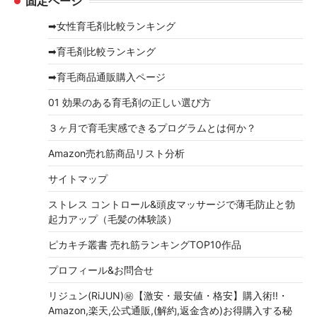
固定ページ
カ
イ
➡女性育毛剤比較ランキング
ブ
➡育毛剤比較ランキング
➡育毛商品通販購入ページ
01 効果のある育毛剤の正しい選び方
３ヶ月で育毛実感できるプログラムとは何か？
Amazon売れ筋商品リスト分析
サイトマップ
ストレス コントロール&頭皮マッサージで薄毛防止と勃
起力アップ（毛髪の体験談）
ピカキチ叢書 売れ筋ランキングTOP10作品
プロフィール&お問合せ
リジュン(RiJUN)㊙【激安・最安値・格安】購入術!!・
Amazon,楽天,公式通販,(解約,返金含め)お得購入する秘