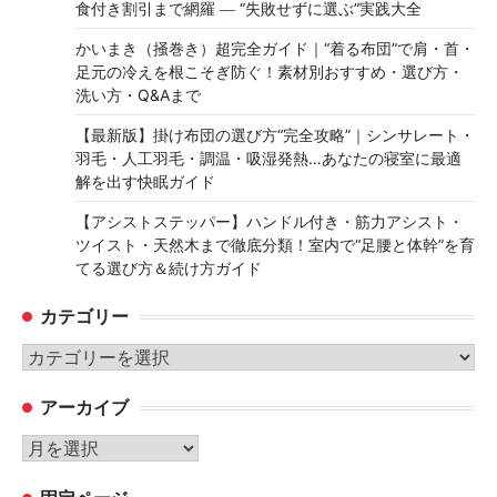
食付き割引まで網羅 ― “失敗せずに選ぶ”実践大全
かいまき（掻巻き）超完全ガイド｜“着る布団”で肩・首・
足元の冷えを根こそぎ防ぐ！素材別おすすめ・選び方・
洗い方・Q&Aまで
【最新版】掛け布団の選び方“完全攻略”｜シンサレート・
羽毛・人工羽毛・調温・吸湿発熱…あなたの寝室に最適
解を出す快眠ガイド
【アシストステッパー】ハンドル付き・筋力アシスト・
ツイスト・天然木まで徹底分類！室内で“足腰と体幹”を育
てる選び方＆続け方ガイド
カテゴリー
カ
テ
アーカイブ
ゴ
リ
ア
ー
ー