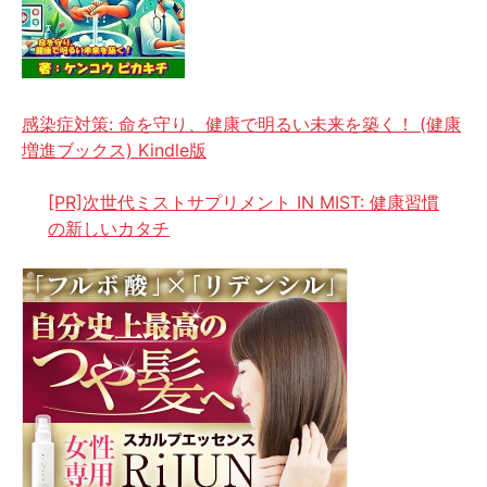
感染症対策: 命を守り、健康で明るい未来を築く！ (健康
増進ブックス) Kindle版
[PR]次世代ミストサプリメント IN MIST: 健康習慣
の新しいカタチ