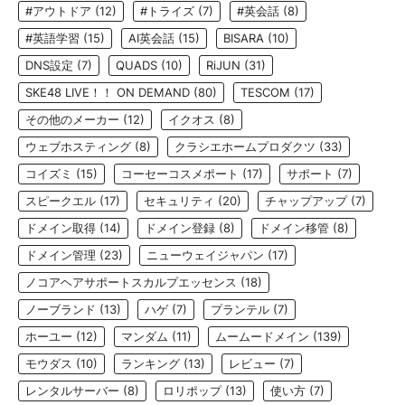
#アウトドア
(12)
#トライズ
(7)
#英会話
(8)
#英語学習
(15)
AI英会話
(15)
BISARA
(10)
DNS設定
(7)
QUADS
(10)
RiJUN
(31)
SKE48 LIVE！！ ON DEMAND
(80)
TESCOM
(17)
その他のメーカー
(12)
イクオス
(8)
ウェブホスティング
(8)
クラシエホームプロダクツ
(33)
コイズミ
(15)
コーセーコスメポート
(17)
サポート
(7)
スピークエル
(17)
セキュリティ
(20)
チャップアップ
(7)
ドメイン取得
(14)
ドメイン登録
(8)
ドメイン移管
(8)
ドメイン管理
(23)
ニューウェイジャパン
(17)
ノコアヘアサポートスカルプエッセンス
(18)
ノーブランド
(13)
ハゲ
(7)
プランテル
(7)
ホーユー
(12)
マンダム
(11)
ムームードメイン
(139)
モウダス
(10)
ランキング
(13)
レビュー
(7)
レンタルサーバー
(8)
ロリポップ
(13)
使い方
(7)