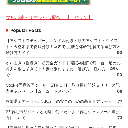
フルボ酸・リデンシル配合！【リジュン】
Popular Posts
【アシストステッパー】ハンドル付き・筋力アシスト・ツイス
ト・天然木まで徹底分類！室内で“足腰と体幹”を育てる選び方＆
続け方ガイド
90
かいまき（掻巻き）超完全ガイド｜“着る布団”で肩・首・足元の
冷えを根こそぎ防ぐ！素材別おすすめ・選び方・洗い方・Q&Aま
で
90
Cookie同意管理ツール「STRIGHT」取り扱い開始＆リリース記
念キャンペーン【ムームードメイン】
88
熊撃退エアーラッパ: あなたの安全のための高音量アラーム
77
22 育毛剤リジュンと同時に使いたいよい育毛シャンプーの選び
方について
73
【最新版】掛け布団の選び方“完全攻略”｜シンサレート・羽毛・