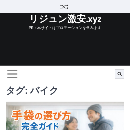
Skip
to
リジュン激安.xyz
content
PR：本サイトはプロモーションを含みます
タグ:
バイク