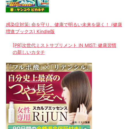
感染症対策: 命を守り、健康で明るい未来を築く！ (健康
増進ブックス) Kindle版
[PR]次世代ミストサプリメント IN MIST: 健康習慣
の新しいカタチ