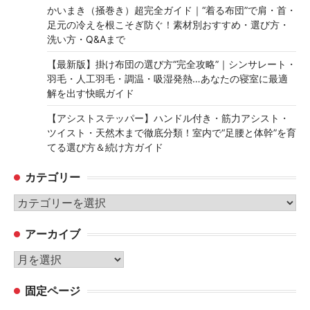
かいまき（掻巻き）超完全ガイド｜“着る布団”で肩・首・
足元の冷えを根こそぎ防ぐ！素材別おすすめ・選び方・
洗い方・Q&Aまで
【最新版】掛け布団の選び方“完全攻略”｜シンサレート・
羽毛・人工羽毛・調温・吸湿発熱…あなたの寝室に最適
解を出す快眠ガイド
【アシストステッパー】ハンドル付き・筋力アシスト・
ツイスト・天然木まで徹底分類！室内で“足腰と体幹”を育
てる選び方＆続け方ガイド
カテゴリー
カ
テ
アーカイブ
ゴ
リ
ア
ー
ー
固定ページ
カ
イ