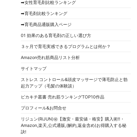
➡女性育毛剤比較ランキング
ブ
➡育毛剤比較ランキング
➡育毛商品通販購入ページ
01 効果のある育毛剤の正しい選び方
３ヶ月で育毛実感できるプログラムとは何か？
Amazon売れ筋商品リスト分析
サイトマップ
ストレス コントロール&頭皮マッサージで薄毛防止と勃
起力アップ（毛髪の体験談）
ピカキチ叢書 売れ筋ランキングTOP10作品
プロフィール&お問合せ
リジュン(RiJUN)㊙【激安・最安値・格安】購入術!!・
Amazon,楽天,公式通販,(解約,返金含め)お得購入する秘
訣!