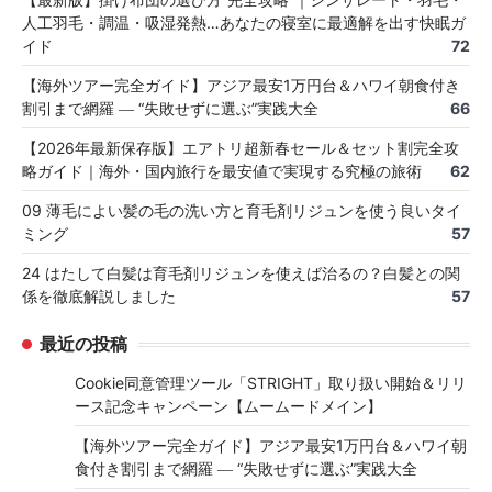
人工羽毛・調温・吸湿発熱…あなたの寝室に最適解を出す快眠ガ
イド
72
【海外ツアー完全ガイド】アジア最安1万円台＆ハワイ朝食付き
割引まで網羅 ― “失敗せずに選ぶ”実践大全
66
【2026年最新保存版】エアトリ超新春セール＆セット割完全攻
略ガイド｜海外・国内旅行を最安値で実現する究極の旅術
62
09 薄毛によい髪の毛の洗い方と育毛剤リジュンを使う良いタイ
ミング
57
24 はたして白髪は育毛剤リジュンを使えば治るの？白髪との関
係を徹底解説しました
57
最近の投稿
Cookie同意管理ツール「STRIGHT」取り扱い開始＆リリ
ース記念キャンペーン【ムームードメイン】
【海外ツアー完全ガイド】アジア最安1万円台＆ハワイ朝
食付き割引まで網羅 ― “失敗せずに選ぶ”実践大全