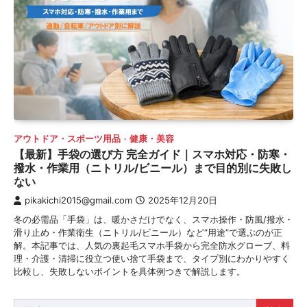
アウトドア・スポーツ用品
健康・美容
【最新】手袋の選び方 完全ガイド｜スマホ対応・防寒・
撥水・作業用（ニトリル/ビニール）まで目的別に失敗し
ない
pikakichi2015@gmail.com
2025年12月20日
冬の必需品「手袋」は、暖かさだけでなく、スマホ操作・防風/撥水・
滑り止め・作業衛生（ニトリル/ビニール）など“用途”で選ぶのが正
解。本記事では、人気の裏起毛スマホ手袋から完全防水グローブ、料
理・介護・清掃に役立つ使い捨て手袋まで、タイプ別にわかりやすく
比較し、失敗しないポイントを具体例つきで解説します。
検