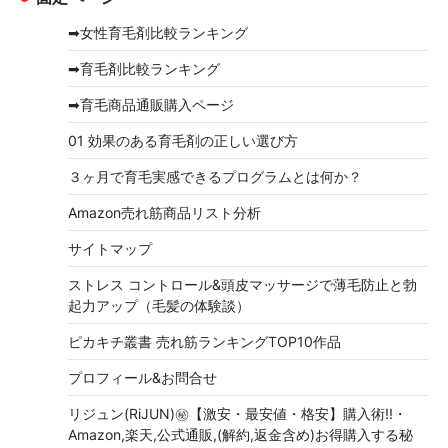
イ
➡女性育毛剤比較ランキング
ブ
➡育毛剤比較ランキング
➡育毛商品通販購入ページ
01 効果のある育毛剤の正しい選び方
３ヶ月で育毛実感できるプログラムとは何か？
Amazon売れ筋商品リスト分析
サイトマップ
ストレス コントロール&頭皮マッサージで薄毛防止と勃
起力アップ（毛髪の体験談）
ピカキチ叢書 売れ筋ランキングTOP10作品
プロフィール&お問合せ
リジュン(RiJUN)㊙【激安・最安値・格安】購入術!!・
Amazon,楽天,公式通販,(解約,返金含め)お得購入する秘