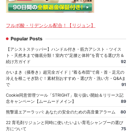
フルボ酸・リデンシル配合！【リジュン】
Popular Posts
【アシストステッパー】ハンドル付き・筋力アシスト・ツイス
ト・天然木まで徹底分類！室内で“足腰と体幹”を育てる選び方＆
続け方ガイド
92
かいまき（掻巻き）超完全ガイド｜“着る布団”で肩・首・足元の
冷えを根こそぎ防ぐ！素材別おすすめ・選び方・洗い方・Q&Aま
で
91
Cookie同意管理ツール「STRIGHT」取り扱い開始＆リリース記
念キャンペーン【ムームードメイン】
89
熊撃退エアーラッパ: あなたの安全のための高音量アラーム
80
22 育毛剤リジュンと同時に使いたいよい育毛シャンプーの選び
方について
75