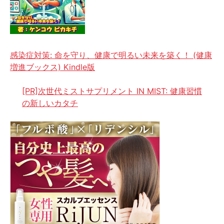
感染症対策: 命を守り、健康で明るい未来を築く！ (健康
増進ブックス) Kindle版
[PR]次世代ミストサプリメント IN MIST: 健康習慣
の新しいカタチ