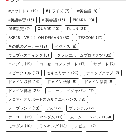
#アウトドア
(12)
#トライズ
(7)
#英会話
(8)
#英語学習
(15)
AI英会話
(15)
BISARA
(10)
DNS設定
(7)
QUADS
(10)
RiJUN
(31)
SKE48 LIVE！！ ON DEMAND
(80)
TESCOM
(17)
その他のメーカー
(12)
イクオス
(8)
ウェブホスティング
(8)
クラシエホームプロダクツ
(33)
コイズミ
(15)
コーセーコスメポート
(17)
サポート
(7)
スピークエル
(17)
セキュリティ
(20)
チャップアップ
(7)
ドメイン取得
(14)
ドメイン登録
(8)
ドメイン移管
(8)
ドメイン管理
(23)
ニューウェイジャパン
(17)
ノコアヘアサポートスカルプエッセンス
(18)
ノーブランド
(13)
ハゲ
(7)
プランテル
(7)
ホーユー
(12)
マンダム
(11)
ムームードメイン
(139)
モウダス
(10)
ランキング
(13)
レビュー
(7)