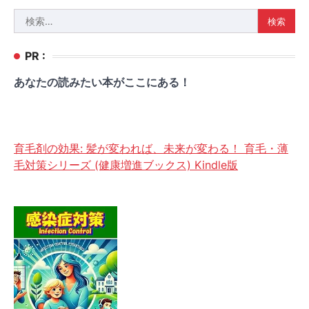
検
索:
PR :
あなたの読みたい本がここにある！
育毛剤の効果: 髪が変われば、未来が変わる！ 育毛・薄
毛対策シリーズ (健康増進ブックス) Kindle版