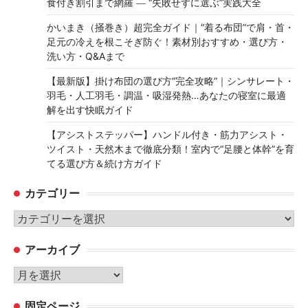
食付き割引まで網羅 ― “失敗せずに選ぶ”実践大全
かいまき（掻巻き）超完全ガイド｜“着る布団”で肩・首・
足元の冷えを根こそぎ防ぐ！素材別おすすめ・選び方・
洗い方・Q&Aまで
【最新版】掛け布団の選び方“完全攻略”｜シンサレート・
羽毛・人工羽毛・調温・吸湿発熱…あなたの寝室に最適
解を出す快眠ガイド
【アシストステッパー】ハンドル付き・筋力アシスト・
ツイスト・天然木まで徹底分類！室内で“足腰と体幹”を育
てる選び方＆続け方ガイド
カテゴリー
カ
テ
アーカイブ
ゴ
リ
ア
ー
ー
固定ページ
カ