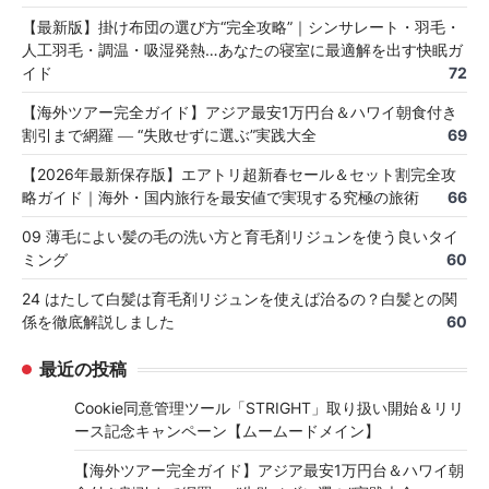
【最新版】掛け布団の選び方“完全攻略”｜シンサレート・羽毛・
人工羽毛・調温・吸湿発熱…あなたの寝室に最適解を出す快眠ガ
イド
72
【海外ツアー完全ガイド】アジア最安1万円台＆ハワイ朝食付き
割引まで網羅 ― “失敗せずに選ぶ”実践大全
69
【2026年最新保存版】エアトリ超新春セール＆セット割完全攻
略ガイド｜海外・国内旅行を最安値で実現する究極の旅術
66
09 薄毛によい髪の毛の洗い方と育毛剤リジュンを使う良いタイ
ミング
60
24 はたして白髪は育毛剤リジュンを使えば治るの？白髪との関
係を徹底解説しました
60
最近の投稿
Cookie同意管理ツール「STRIGHT」取り扱い開始＆リリ
ース記念キャンペーン【ムームードメイン】
【海外ツアー完全ガイド】アジア最安1万円台＆ハワイ朝