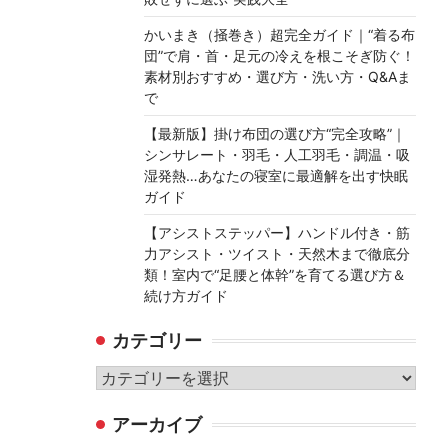
かいまき（掻巻き）超完全ガイド｜“着る布
団”で肩・首・足元の冷えを根こそぎ防ぐ！
素材別おすすめ・選び方・洗い方・Q&Aま
で
【最新版】掛け布団の選び方“完全攻略”｜
シンサレート・羽毛・人工羽毛・調温・吸
湿発熱…あなたの寝室に最適解を出す快眠
ガイド
【アシストステッパー】ハンドル付き・筋
力アシスト・ツイスト・天然木まで徹底分
類！室内で“足腰と体幹”を育てる選び方＆
続け方ガイド
カテゴリー
カ
テ
アーカイブ
ゴ