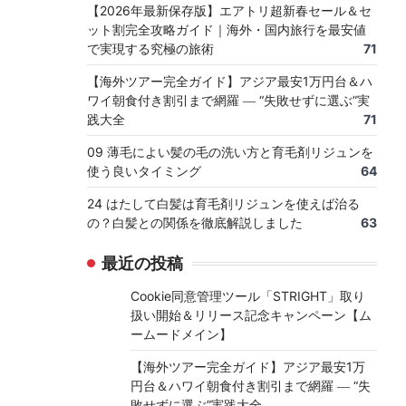
【2026年最新保存版】エアトリ超新春セール＆セ
ット割完全攻略ガイド｜海外・国内旅行を最安値
で実現する究極の旅術
71
【海外ツアー完全ガイド】アジア最安1万円台＆ハ
ワイ朝食付き割引まで網羅 ― “失敗せずに選ぶ”実
践大全
71
09 薄毛によい髪の毛の洗い方と育毛剤リジュンを
使う良いタイミング
64
24 はたして白髪は育毛剤リジュンを使えば治る
の？白髪との関係を徹底解説しました
63
最近の投稿
Cookie同意管理ツール「STRIGHT」取り
扱い開始＆リリース記念キャンペーン【ム
ームードメイン】
【海外ツアー完全ガイド】アジア最安1万
円台＆ハワイ朝食付き割引まで網羅 ― “失
敗せずに選ぶ”実践大全