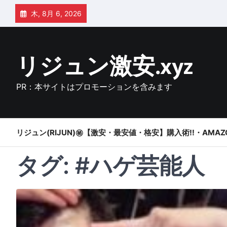
Skip
木, 8月 6, 2026
to
content
リジュン激安.xyz
PR：本サイトはプロモーションを含みます
リジュン(RIJUN)㊙【激安・最安値・格安】購入術!!・AMAZ
タグ:
#ハゲ芸能人