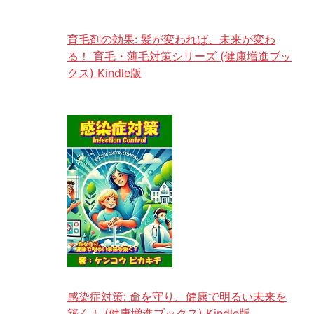
育毛剤の効果: 髪が変われば、未来が変わ
る！ 育毛・薄毛対策シリーズ (健康増進ブッ
クス) Kindle版
感染症対策: 命を守り、健康で明るい未来を
築く！ (健康増進ブックス) Kindle版