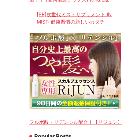
[PR]次世代ミストサプリメント IN
MIST: 健康習慣の新しいカタチ
フルボ酸・リデンシル配合！【リジュン】
Popular Posts