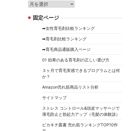
リ
ア
ー
ー
固定ページ
カ
イ
➡女性育毛剤比較ランキング
ブ
➡育毛剤比較ランキング
➡育毛商品通販購入ページ
01 効果のある育毛剤の正しい選び方
３ヶ月で育毛実感できるプログラムとは何
か？
Amazon売れ筋商品リスト分析
サイトマップ
ストレス コントロール&頭皮マッサージで
薄毛防止と勃起力アップ（毛髪の体験談）
ピカキチ叢書 売れ筋ランキングTOP10作
品