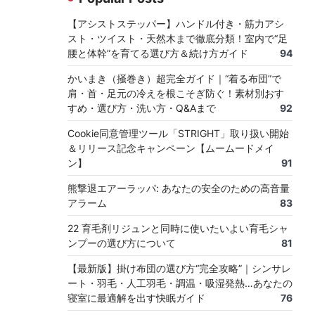
【アシストステッパー】ハンドル付き・筋力アシ
スト・ツイスト・天然木まで徹底分類！室内で“足
腰と体幹”を育てる選び方＆続け方ガイド
94
かいまき（掻巻き）超完全ガイド｜“着る布団”で
肩・首・足元の冷えを根こそぎ防ぐ！素材別おす
すめ・選び方・洗い方・Q&Aまで
92
Cookie同意管理ツール「STRIGHT」取り扱い開始
＆リリース記念キャンペーン【ムームードメイ
ン】
91
熊撃退エアーラッパ: あなたの安全のための高音量
アラーム
83
22 育毛剤リジュンと同時に使いたいよい育毛シャ
ンプーの選び方について
81
【最新版】掛け布団の選び方“完全攻略”｜シンサレ
ート・羽毛・人工羽毛・調温・吸湿発熱…あなたの
寝室に最適解を出す快眠ガイド
76