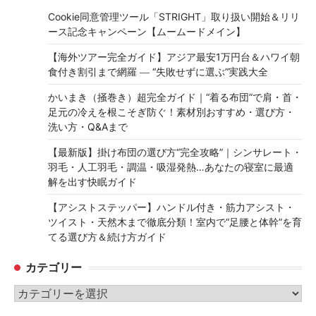
Cookie同意管理ツール「STRIGHT」取り扱い開始＆リリ
ース記念キャンペーン【ムームードメイン】
【海外ツアー完全ガイド】アジア最安1万円台＆ハワイ朝
食付き割引まで網羅 ― “失敗せずに選ぶ”実践大全
かいまき（掻巻き）超完全ガイド｜“着る布団”で肩・首・
足元の冷えを根こそぎ防ぐ！素材別おすすめ・選び方・
洗い方・Q&Aまで
【最新版】掛け布団の選び方“完全攻略”｜シンサレート・
羽毛・人工羽毛・調温・吸湿発熱…あなたの寝室に最適
解を出す快眠ガイド
【アシストステッパー】ハンドル付き・筋力アシスト・
ツイスト・天然木まで徹底分類！室内で“足腰と体幹”を育
てる選び方＆続け方ガイド
カテゴリー
カ
テ