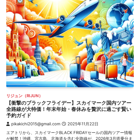
リジュン（RIJUN）
【衝撃のブラックフライデー】スカイマーク国内ツアー
全路線が大特価！年末年始・春休みを贅沢に過ごす賢い
予約ガイド
pikakichi2015@gmail.com
2025年11月22日
エアトリから、スカイマークBLACK FRIDAYセールの国内ツアー情報
が解禁！沖縄、宮古島、北海道を含む全路線が、2026年3月搭乗分ま