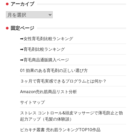
アーカイブ
ゴ
リ
ア
ー
ー
固定ページ
カ
イ
➡女性育毛剤比較ランキング
ブ
➡育毛剤比較ランキング
➡育毛商品通販購入ページ
01 効果のある育毛剤の正しい選び方
３ヶ月で育毛実感できるプログラムとは何か？
Amazon売れ筋商品リスト分析
サイトマップ
ストレス コントロール&頭皮マッサージで薄毛防止と勃
起力アップ（毛髪の体験談）
ピカキチ叢書 売れ筋ランキングTOP10作品