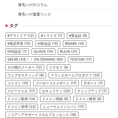
薄毛ハゲのコラム
薄毛ハゲ激選リンク
タグ
#アウトドア
(12)
#トライズ
(7)
#英会話
(8)
#英語学習
(15)
AI英会話
(15)
BISARA
(10)
DNS設定
(7)
QUADS
(10)
RiJUN
(31)
SKE48 LIVE！！ ON DEMAND
(80)
TESCOM
(17)
その他のメーカー
(12)
イクオス
(8)
ウェブホスティング
(8)
クラシエホームプロダクツ
(33)
コイズミ
(15)
コーセーコスメポート
(17)
サポート
(7)
スピークエル
(17)
セキュリティ
(20)
チャップアップ
(7)
ドメイン取得
(14)
ドメイン登録
(8)
ドメイン移管
(8)
ドメイン管理
(23)
ニューウェイジャパン
(17)
ノコアヘアサポートスカルプエッセンス
(18)