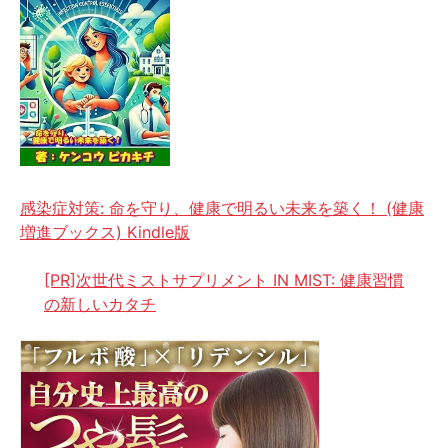
感染症対策: 命を守り、健康で明るい未来を築く！ (健康
増進ブックス) Kindle版
[PR]次世代ミストサプリメント IN MIST: 健康習慣
の新しいカタチ