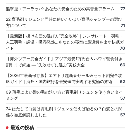
熊撃退エアーラッパ: あなたの安全のための高音量アラーム
77
22 育毛剤リジュンと同時に使いたいよい育毛シャンプーの選び
方について
71
【最新版】掛け布団の選び方“完全攻略”｜シンサレート・羽毛・
人工羽毛・調温・吸湿発熱…あなたの寝室に最適解を出す快眠ガ
イド
70
【海外ツアー完全ガイド】アジア最安1万円台＆ハワイ朝食付き
割引まで網羅 ― “失敗せずに選ぶ”実践大全
66
【2026年最新保存版】エアトリ超新春セール＆セット割完全攻
略ガイド｜海外・国内旅行を最安値で実現する究極の旅術
62
09 薄毛によい髪の毛の洗い方と育毛剤リジュンを使う良いタイ
ミング
57
24 はたして白髪は育毛剤リジュンを使えば治るの？白髪との関
係を徹底解説しました
57
最近の投稿