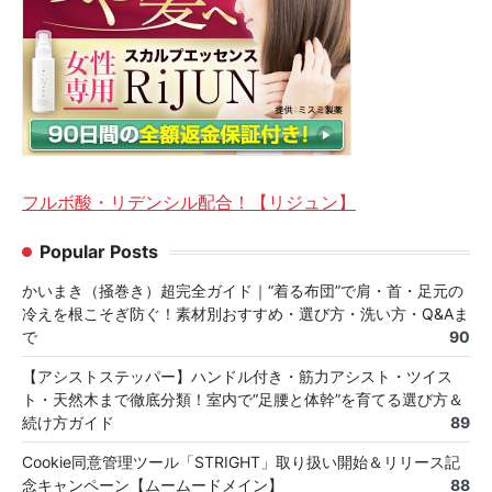
フルボ酸・リデンシル配合！【リジュン】
Popular Posts
かいまき（掻巻き）超完全ガイド｜“着る布団”で肩・首・足元の
冷えを根こそぎ防ぐ！素材別おすすめ・選び方・洗い方・Q&Aま
で
90
【アシストステッパー】ハンドル付き・筋力アシスト・ツイス
ト・天然木まで徹底分類！室内で“足腰と体幹”を育てる選び方＆
続け方ガイド
89
Cookie同意管理ツール「STRIGHT」取り扱い開始＆リリース記
念キャンペーン【ムームードメイン】
88