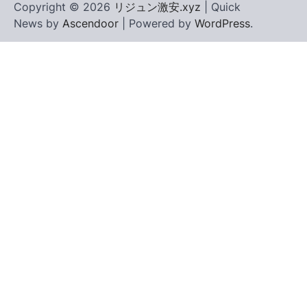
Copyright © 2026
リジュン激安.xyz
| Quick
News by
Ascendoor
| Powered by
WordPress
.