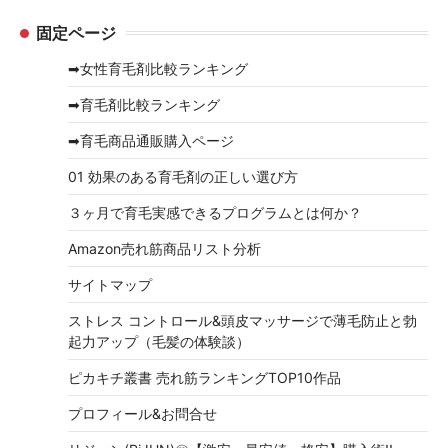
ー
ー
固定ページ
カ
イ
➡女性育毛剤比較ランキング
ブ
➡育毛剤比較ランキング
➡育毛商品通販購入ページ
01 効果のある育毛剤の正しい選び方
３ヶ月で育毛実感できるプログラムとは何か？
Amazon売れ筋商品リスト分析
サイトマップ
ストレス コントロール&頭皮マッサージで薄毛防止と勃
起力アップ（毛髪の体験談）
ピカキチ叢書 売れ筋ランキングTOP10作品
プロフィール&お問合せ