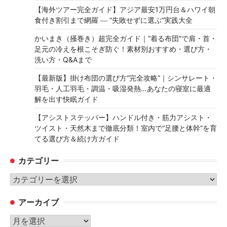
【海外ツアー完全ガイド】アジア最安1万円台＆ハワイ朝
食付き割引まで網羅 ― “失敗せずに選ぶ”実践大全
かいまき（掻巻き）超完全ガイド｜“着る布団”で肩・首・
足元の冷えを根こそぎ防ぐ！素材別おすすめ・選び方・
洗い方・Q&Aまで
【最新版】掛け布団の選び方“完全攻略”｜シンサレート・
羽毛・人工羽毛・調温・吸湿発熱…あなたの寝室に最適
解を出す快眠ガイド
【アシストステッパー】ハンドル付き・筋力アシスト・
ツイスト・天然木まで徹底分類！室内で“足腰と体幹”を育
てる選び方＆続け方ガイド
カテゴリー
カ
テ
アーカイブ
ゴ
リ
ア