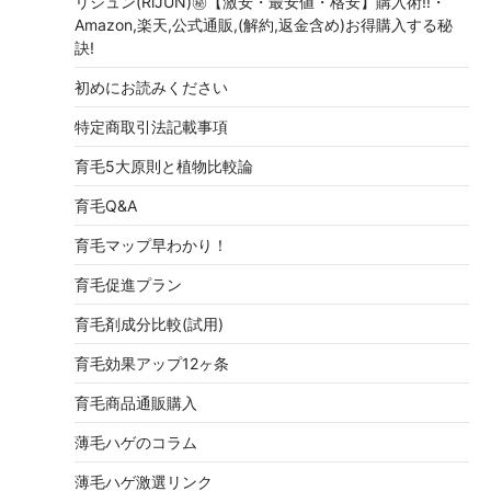
リジュン(RiJUN)㊙【激安・最安値・格安】購入術!!・
Amazon,楽天,公式通販,(解約,返金含め)お得購入する秘
訣!
初めにお読みください
特定商取引法記載事項
育毛5大原則と植物比較論
育毛Q&A
育毛マップ早わかり！
育毛促進プラン
育毛剤成分比較(試用)
育毛効果アップ12ヶ条
育毛商品通販購入
薄毛ハゲのコラム
薄毛ハゲ激選リンク