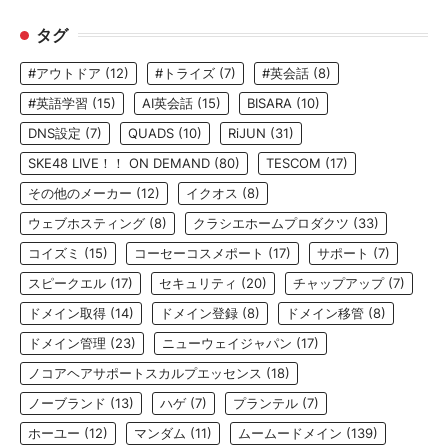
タグ
#アウトドア
(12)
#トライズ
(7)
#英会話
(8)
#英語学習
(15)
AI英会話
(15)
BISARA
(10)
DNS設定
(7)
QUADS
(10)
RiJUN
(31)
SKE48 LIVE！！ ON DEMAND
(80)
TESCOM
(17)
その他のメーカー
(12)
イクオス
(8)
ウェブホスティング
(8)
クラシエホームプロダクツ
(33)
コイズミ
(15)
コーセーコスメポート
(17)
サポート
(7)
スピークエル
(17)
セキュリティ
(20)
チャップアップ
(7)
ドメイン取得
(14)
ドメイン登録
(8)
ドメイン移管
(8)
ドメイン管理
(23)
ニューウェイジャパン
(17)
ノコアヘアサポートスカルプエッセンス
(18)
ノーブランド
(13)
ハゲ
(7)
プランテル
(7)
ホーユー
(12)
マンダム
(11)
ムームードメイン
(139)