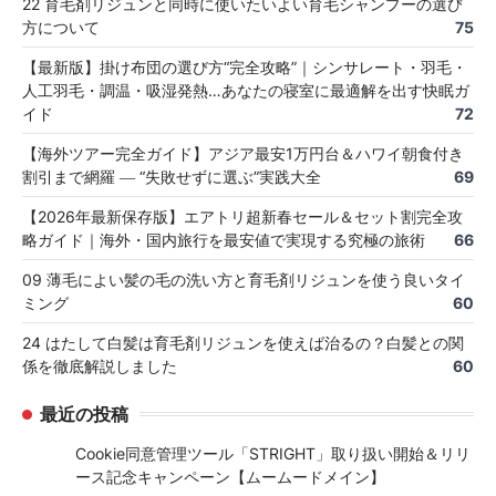
22 育毛剤リジュンと同時に使いたいよい育毛シャンプーの選び
方について
75
【最新版】掛け布団の選び方“完全攻略”｜シンサレート・羽毛・
人工羽毛・調温・吸湿発熱…あなたの寝室に最適解を出す快眠ガ
イド
72
【海外ツアー完全ガイド】アジア最安1万円台＆ハワイ朝食付き
割引まで網羅 ― “失敗せずに選ぶ”実践大全
69
【2026年最新保存版】エアトリ超新春セール＆セット割完全攻
略ガイド｜海外・国内旅行を最安値で実現する究極の旅術
66
09 薄毛によい髪の毛の洗い方と育毛剤リジュンを使う良いタイ
ミング
60
24 はたして白髪は育毛剤リジュンを使えば治るの？白髪との関
係を徹底解説しました
60
最近の投稿
Cookie同意管理ツール「STRIGHT」取り扱い開始＆リリ
ース記念キャンペーン【ムームードメイン】