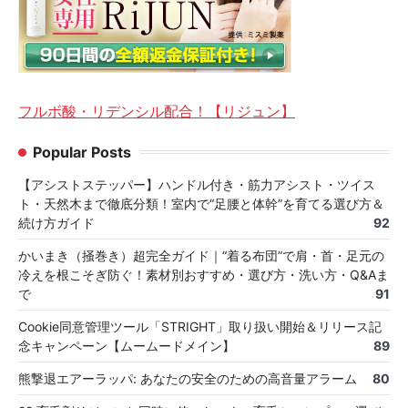
フルボ酸・リデンシル配合！【リジュン】
Popular Posts
【アシストステッパー】ハンドル付き・筋力アシスト・ツイス
ト・天然木まで徹底分類！室内で“足腰と体幹”を育てる選び方＆
続け方ガイド
92
かいまき（掻巻き）超完全ガイド｜“着る布団”で肩・首・足元の
冷えを根こそぎ防ぐ！素材別おすすめ・選び方・洗い方・Q&Aま
で
91
Cookie同意管理ツール「STRIGHT」取り扱い開始＆リリース記
念キャンペーン【ムームードメイン】
89
熊撃退エアーラッパ: あなたの安全のための高音量アラーム
80