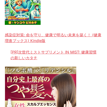
感染症対策: 命を守り、健康で明るい未来を築く！ (健康
増進ブックス) Kindle版
[PR]次世代ミストサプリメント IN MIST: 健康習慣
の新しいカタチ