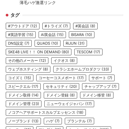
薄毛ハゲ激選リンク
タグ
#アウトドア
(12)
#トライズ
(7)
#英会話
(8)
#英語学習
(15)
AI英会話
(15)
BISARA
(10)
DNS設定
(7)
QUADS
(10)
RiJUN
(31)
SKE48 LIVE！！ ON DEMAND
(80)
TESCOM
(17)
その他のメーカー
(12)
イクオス
(8)
ウェブホスティング
(8)
クラシエホームプロダクツ
(33)
コイズミ
(15)
コーセーコスメポート
(17)
サポート
(7)
スピークエル
(17)
セキュリティ
(20)
チャップアップ
(7)
ドメイン取得
(14)
ドメイン登録
(8)
ドメイン移管
(8)
ドメイン管理
(23)
ニューウェイジャパン
(17)
ノコアヘアサポートスカルプエッセンス
(18)
ノーブランド
(13)
ハゲ
(7)
プランテル
(7)