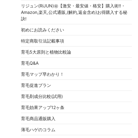
リジュン(RiJUN)㊙【激安・最安値・格安】購入術!!・
Amazon,楽天,公式通販,(解約,返金含め)お得購入する秘
訣!
初めにお読みください
特定商取引法記載事項
育毛5大原則と植物比較論
育毛Q&A
育毛マップ早わかり！
育毛促進プラン
育毛剤成分比較(試用)
育毛効果アップ12ヶ条
育毛商品通販購入
薄毛ハゲのコラム