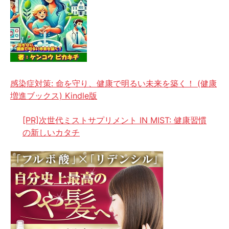
感染症対策: 命を守り、健康で明るい未来を築く！ (健康
増進ブックス) Kindle版
[PR]次世代ミストサプリメント IN MIST: 健康習慣
の新しいカタチ