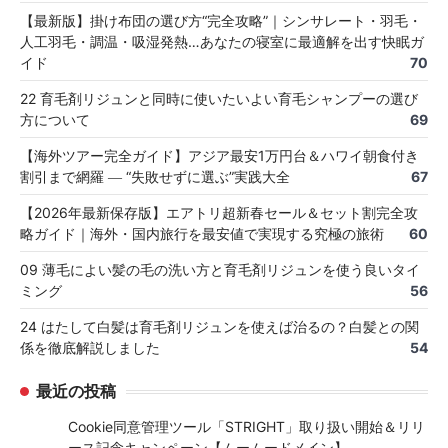
【最新版】掛け布団の選び方“完全攻略”｜シンサレート・羽毛・
人工羽毛・調温・吸湿発熱…あなたの寝室に最適解を出す快眠ガ
イド
70
22 育毛剤リジュンと同時に使いたいよい育毛シャンプーの選び
方について
69
【海外ツアー完全ガイド】アジア最安1万円台＆ハワイ朝食付き
割引まで網羅 ― “失敗せずに選ぶ”実践大全
67
【2026年最新保存版】エアトリ超新春セール＆セット割完全攻
略ガイド｜海外・国内旅行を最安値で実現する究極の旅術
60
09 薄毛によい髪の毛の洗い方と育毛剤リジュンを使う良いタイ
ミング
56
24 はたして白髪は育毛剤リジュンを使えば治るの？白髪との関
係を徹底解説しました
54
最近の投稿
Cookie同意管理ツール「STRIGHT」取り扱い開始＆リリ
ース記念キャンペーン【ムームードメイン】