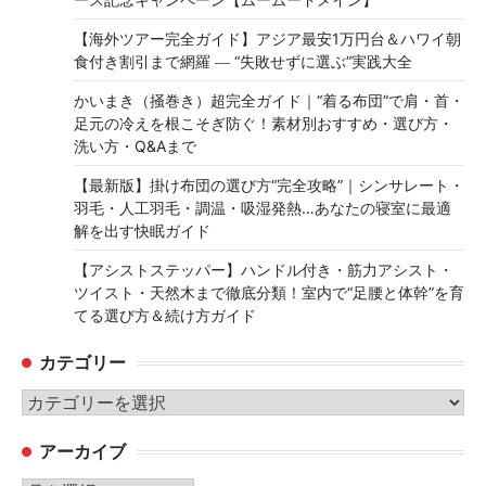
【海外ツアー完全ガイド】アジア最安1万円台＆ハワイ朝
食付き割引まで網羅 ― “失敗せずに選ぶ”実践大全
かいまき（掻巻き）超完全ガイド｜“着る布団”で肩・首・
足元の冷えを根こそぎ防ぐ！素材別おすすめ・選び方・
洗い方・Q&Aまで
【最新版】掛け布団の選び方“完全攻略”｜シンサレート・
羽毛・人工羽毛・調温・吸湿発熱…あなたの寝室に最適
解を出す快眠ガイド
【アシストステッパー】ハンドル付き・筋力アシスト・
ツイスト・天然木まで徹底分類！室内で“足腰と体幹”を育
てる選び方＆続け方ガイド
カテゴリー
カ
テ
アーカイブ
ゴ
リ