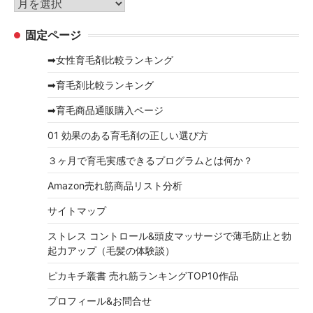
ア
ー
ー
固定ページ
カ
イ
➡女性育毛剤比較ランキング
ブ
➡育毛剤比較ランキング
➡育毛商品通販購入ページ
01 効果のある育毛剤の正しい選び方
３ヶ月で育毛実感できるプログラムとは何か？
Amazon売れ筋商品リスト分析
サイトマップ
ストレス コントロール&頭皮マッサージで薄毛防止と勃
起力アップ（毛髪の体験談）
ピカキチ叢書 売れ筋ランキングTOP10作品
プロフィール&お問合せ