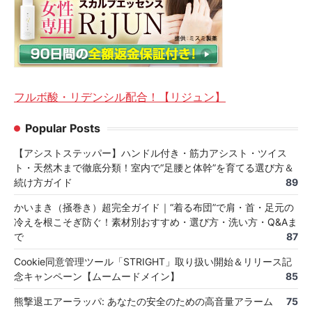
フルボ酸・リデンシル配合！【リジュン】
Popular Posts
【アシストステッパー】ハンドル付き・筋力アシスト・ツイス
ト・天然木まで徹底分類！室内で“足腰と体幹”を育てる選び方＆
続け方ガイド
89
かいまき（掻巻き）超完全ガイド｜“着る布団”で肩・首・足元の
冷えを根こそぎ防ぐ！素材別おすすめ・選び方・洗い方・Q&Aま
で
87
Cookie同意管理ツール「STRIGHT」取り扱い開始＆リリース記
念キャンペーン【ムームードメイン】
85
熊撃退エアーラッパ: あなたの安全のための高音量アラーム
75