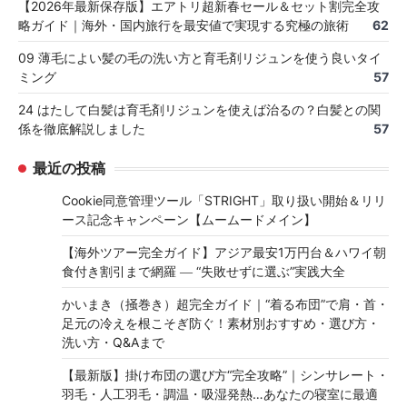
【2026年最新保存版】エアトリ超新春セール＆セット割完全攻
略ガイド｜海外・国内旅行を最安値で実現する究極の旅術
62
09 薄毛によい髪の毛の洗い方と育毛剤リジュンを使う良いタイ
ミング
57
24 はたして白髪は育毛剤リジュンを使えば治るの？白髪との関
係を徹底解説しました
57
最近の投稿
Cookie同意管理ツール「STRIGHT」取り扱い開始＆リリ
ース記念キャンペーン【ムームードメイン】
【海外ツアー完全ガイド】アジア最安1万円台＆ハワイ朝
食付き割引まで網羅 ― “失敗せずに選ぶ”実践大全
かいまき（掻巻き）超完全ガイド｜“着る布団”で肩・首・
足元の冷えを根こそぎ防ぐ！素材別おすすめ・選び方・
洗い方・Q&Aまで
【最新版】掛け布団の選び方“完全攻略”｜シンサレート・
羽毛・人工羽毛・調温・吸湿発熱…あなたの寝室に最適