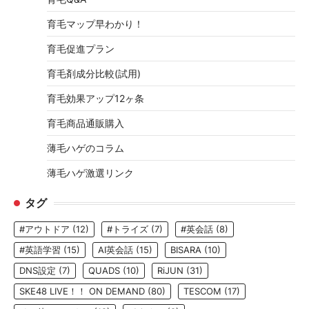
育毛マップ早わかり！
育毛促進プラン
育毛剤成分比較(試用)
育毛効果アップ12ヶ条
育毛商品通販購入
薄毛ハゲのコラム
薄毛ハゲ激選リンク
タグ
#アウトドア
(12)
#トライズ
(7)
#英会話
(8)
#英語学習
(15)
AI英会話
(15)
BISARA
(10)
DNS設定
(7)
QUADS
(10)
RiJUN
(31)
SKE48 LIVE！！ ON DEMAND
(80)
TESCOM
(17)