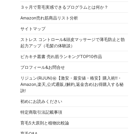
３ヶ月で育毛実感できるプログラムとは何か？
Amazon売れ筋商品リスト分析
サイトマップ
ストレス コントロール&頭皮マッサージで薄毛防止と勃
起力アップ（毛髪の体験談）
ピカキチ叢書 売れ筋ランキングTOP10作品
プロフィール&お問合せ
リジュン(RiJUN)㊙【激安・最安値・格安】購入術!!・
Amazon,楽天,公式通販,(解約,返金含め)お得購入する秘
訣!
初めにお読みください
特定商取引法記載事項
育毛5大原則と植物比較論
育毛Q&A