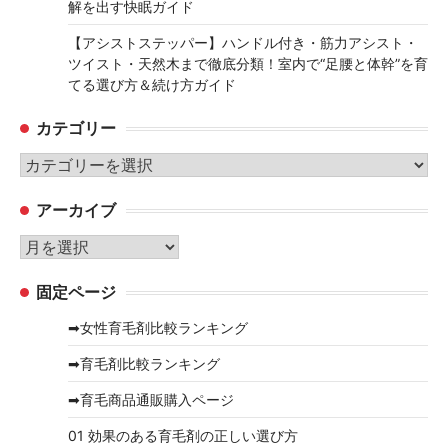
解を出す快眠ガイド
【アシストステッパー】ハンドル付き・筋力アシスト・
ツイスト・天然木まで徹底分類！室内で“足腰と体幹”を育
てる選び方＆続け方ガイド
カテゴリー
カ
テ
アーカイブ
ゴ
リ
ア
ー
ー
固定ページ
カ
イ
➡女性育毛剤比較ランキング
ブ
➡育毛剤比較ランキング
➡育毛商品通販購入ページ
01 効果のある育毛剤の正しい選び方