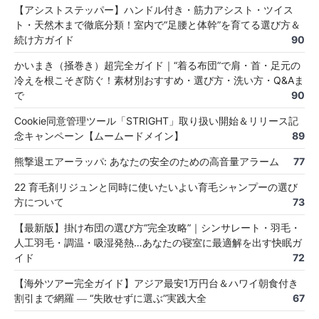
【アシストステッパー】ハンドル付き・筋力アシスト・ツイス
ト・天然木まで徹底分類！室内で“足腰と体幹”を育てる選び方＆
続け方ガイド
90
かいまき（掻巻き）超完全ガイド｜“着る布団”で肩・首・足元の
冷えを根こそぎ防ぐ！素材別おすすめ・選び方・洗い方・Q&Aま
で
90
Cookie同意管理ツール「STRIGHT」取り扱い開始＆リリース記
念キャンペーン【ムームードメイン】
89
熊撃退エアーラッパ: あなたの安全のための高音量アラーム
77
22 育毛剤リジュンと同時に使いたいよい育毛シャンプーの選び
方について
73
【最新版】掛け布団の選び方“完全攻略”｜シンサレート・羽毛・
人工羽毛・調温・吸湿発熱…あなたの寝室に最適解を出す快眠ガ
イド
72
【海外ツアー完全ガイド】アジア最安1万円台＆ハワイ朝食付き
割引まで網羅 ― “失敗せずに選ぶ”実践大全
67