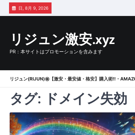
Skip
日, 8月 9, 2026
to
content
リジュン激安.xyz
PR：本サイトはプロモーションを含みます
リジュン(RIJUN)㊙【激安・最安値・格安】購入術!!・AMAZ
タグ:
ドメイン失効