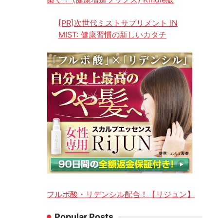
[PR]次世代ミストサプリメント IN
MIST: 健康習慣の新しいカタチ
フルボ酸・リデンシル配合！【リジュン】
Popular Posts