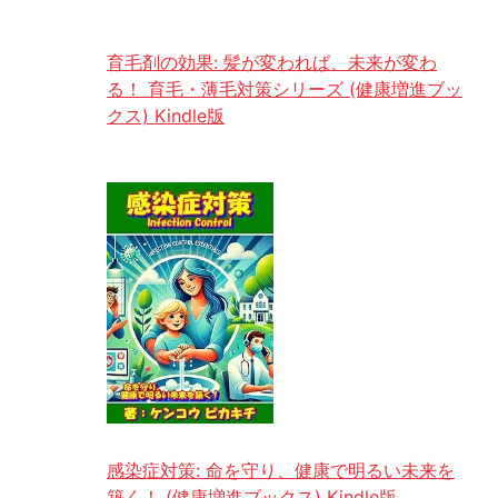
育毛剤の効果: 髪が変われば、未来が変わ
る！ 育毛・薄毛対策シリーズ (健康増進ブッ
クス) Kindle版
感染症対策: 命を守り、健康で明るい未来を
築く！ (健康増進ブックス) Kindle版