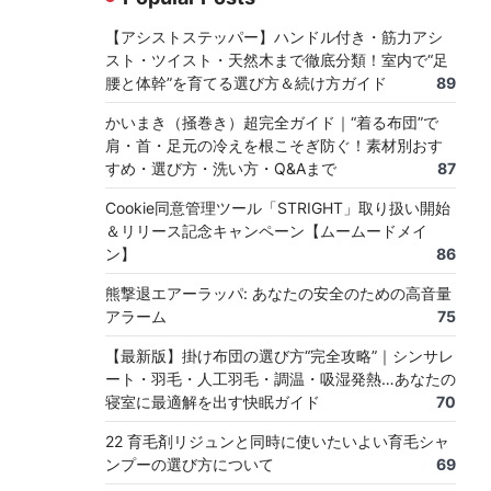
【アシストステッパー】ハンドル付き・筋力アシ
スト・ツイスト・天然木まで徹底分類！室内で“足
腰と体幹”を育てる選び方＆続け方ガイド
89
かいまき（掻巻き）超完全ガイド｜“着る布団”で
肩・首・足元の冷えを根こそぎ防ぐ！素材別おす
すめ・選び方・洗い方・Q&Aまで
87
Cookie同意管理ツール「STRIGHT」取り扱い開始
＆リリース記念キャンペーン【ムームードメイ
ン】
86
熊撃退エアーラッパ: あなたの安全のための高音量
アラーム
75
【最新版】掛け布団の選び方“完全攻略”｜シンサレ
ート・羽毛・人工羽毛・調温・吸湿発熱…あなたの
寝室に最適解を出す快眠ガイド
70
22 育毛剤リジュンと同時に使いたいよい育毛シャ
ンプーの選び方について
69