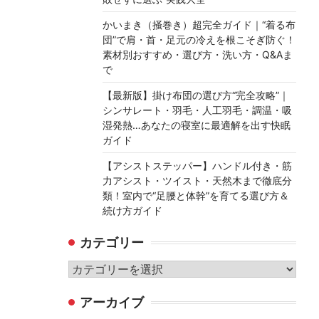
かいまき（掻巻き）超完全ガイド｜“着る布
団”で肩・首・足元の冷えを根こそぎ防ぐ！
素材別おすすめ・選び方・洗い方・Q&Aま
で
【最新版】掛け布団の選び方“完全攻略”｜
シンサレート・羽毛・人工羽毛・調温・吸
湿発熱…あなたの寝室に最適解を出す快眠
ガイド
【アシストステッパー】ハンドル付き・筋
力アシスト・ツイスト・天然木まで徹底分
類！室内で“足腰と体幹”を育てる選び方＆
続け方ガイド
カテゴリー
カ
テ
アーカイブ
ゴ