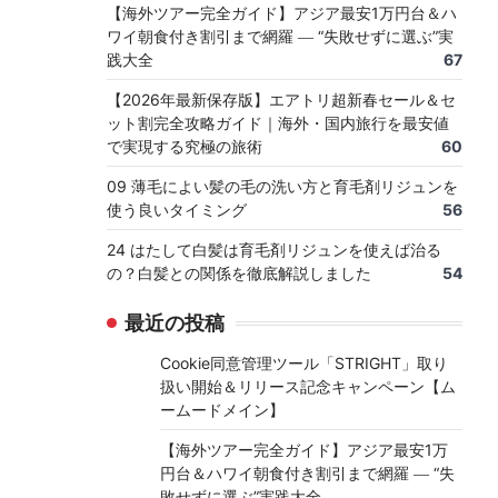
【海外ツアー完全ガイド】アジア最安1万円台＆ハ
ワイ朝食付き割引まで網羅 ― “失敗せずに選ぶ”実
践大全
67
【2026年最新保存版】エアトリ超新春セール＆セ
ット割完全攻略ガイド｜海外・国内旅行を最安値
で実現する究極の旅術
60
09 薄毛によい髪の毛の洗い方と育毛剤リジュンを
使う良いタイミング
56
24 はたして白髪は育毛剤リジュンを使えば治る
の？白髪との関係を徹底解説しました
54
最近の投稿
Cookie同意管理ツール「STRIGHT」取り
扱い開始＆リリース記念キャンペーン【ム
ームードメイン】
【海外ツアー完全ガイド】アジア最安1万
円台＆ハワイ朝食付き割引まで網羅 ― “失
敗せずに選ぶ”実践大全