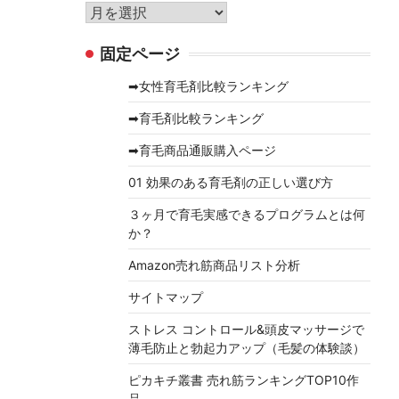
リ
ア
ー
ー
固定ページ
カ
イ
➡女性育毛剤比較ランキング
ブ
➡育毛剤比較ランキング
➡育毛商品通販購入ページ
01 効果のある育毛剤の正しい選び方
３ヶ月で育毛実感できるプログラムとは何
か？
Amazon売れ筋商品リスト分析
サイトマップ
ストレス コントロール&頭皮マッサージで
薄毛防止と勃起力アップ（毛髪の体験談）
ピカキチ叢書 売れ筋ランキングTOP10作
品