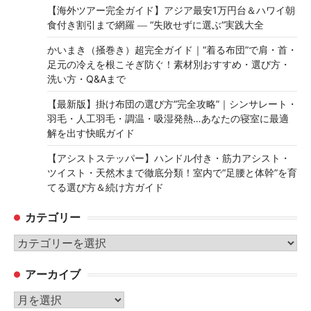
【海外ツアー完全ガイド】アジア最安1万円台＆ハワイ朝
食付き割引まで網羅 ― “失敗せずに選ぶ”実践大全
かいまき（掻巻き）超完全ガイド｜“着る布団”で肩・首・
足元の冷えを根こそぎ防ぐ！素材別おすすめ・選び方・
洗い方・Q&Aまで
【最新版】掛け布団の選び方“完全攻略”｜シンサレート・
羽毛・人工羽毛・調温・吸湿発熱…あなたの寝室に最適
解を出す快眠ガイド
【アシストステッパー】ハンドル付き・筋力アシスト・
ツイスト・天然木まで徹底分類！室内で“足腰と体幹”を育
てる選び方＆続け方ガイド
カテゴリー
カ
テ
アーカイブ
ゴ
リ
ア
ー