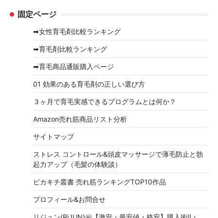
ー
固定ページ
カ
イ
➡女性育毛剤比較ランキング
ブ
➡育毛剤比較ランキング
➡育毛商品通販購入ページ
01 効果のある育毛剤の正しい選び方
３ヶ月で育毛実感できるプログラムとは何か？
Amazon売れ筋商品リスト分析
サイトマップ
ストレス コントロール&頭皮マッサージで薄毛防止と勃
起力アップ（毛髪の体験談）
ピカキチ叢書 売れ筋ランキングTOP10作品
プロフィール&お問合せ
リジュン(RiJUN)㊙【激安・最安値・格安】購入術!!・