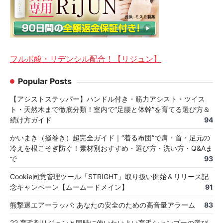
フルボ酸・リデンシル配合！【リジュン】
Popular Posts
【アシストステッパー】ハンドル付き・筋力アシスト・ツイス
ト・天然木まで徹底分類！室内で“足腰と体幹”を育てる選び方＆
続け方ガイド
94
かいまき（掻巻き）超完全ガイド｜“着る布団”で肩・首・足元の
冷えを根こそぎ防ぐ！素材別おすすめ・選び方・洗い方・Q&Aま
で
93
Cookie同意管理ツール「STRIGHT」取り扱い開始＆リリース記
念キャンペーン【ムームードメイン】
91
熊撃退エアーラッパ: あなたの安全のための高音量アラーム
83
22 育毛剤リジュンと同時に使いたいよい育毛シャンプーの選び