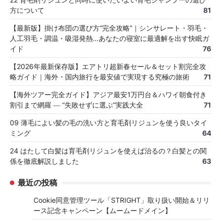
方について
81
【最新版】掛け布団の選び方“完全攻略”｜シンサレート・羽毛・
人工羽毛・調温・吸湿発熱…あなたの寝室に最適解を出す快眠ガ
イド
76
【2026年最新保存版】エアトリ超新春セール＆セット割完全攻
略ガイド｜海外・国内旅行を最安値で実現する究極の旅術
71
【海外ツアー完全ガイド】アジア最安1万円台＆ハワイ朝食付き
割引まで網羅 ― “失敗せずに選ぶ”実践大全
71
09 薄毛によい髪の毛の洗い方と育毛剤リジュンを使う良いタイ
ミング
64
24 はたして白髪は育毛剤リジュンを使えば治るの？白髪との関
係を徹底解説しました
63
最近の投稿
Cookie同意管理ツール「STRIGHT」取り扱い開始＆リリ
ース記念キャンペーン【ムームードメイン】