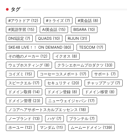
タグ
#アウトドア
(12)
#トライズ
(7)
#英会話
(8)
#英語学習
(15)
AI英会話
(15)
BISARA
(10)
DNS設定
(7)
QUADS
(10)
RiJUN
(31)
SKE48 LIVE！！ ON DEMAND
(80)
TESCOM
(17)
その他のメーカー
(12)
イクオス
(8)
ウェブホスティング
(8)
クラシエホームプロダクツ
(33)
コイズミ
(15)
コーセーコスメポート
(17)
サポート
(7)
スピークエル
(17)
セキュリティ
(20)
チャップアップ
(7)
ドメイン取得
(14)
ドメイン登録
(8)
ドメイン移管
(8)
ドメイン管理
(23)
ニューウェイジャパン
(17)
ノコアヘアサポートスカルプエッセンス
(18)
ノーブランド
(13)
ハゲ
(7)
プランテル
(7)
ホーユー
(12)
マンダム
(11)
ムームードメイン
(139)