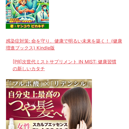
感染症対策: 命を守り、健康で明るい未来を築く！ (健康
増進ブックス) Kindle版
[PR]次世代ミストサプリメント IN MIST: 健康習慣
の新しいカタチ