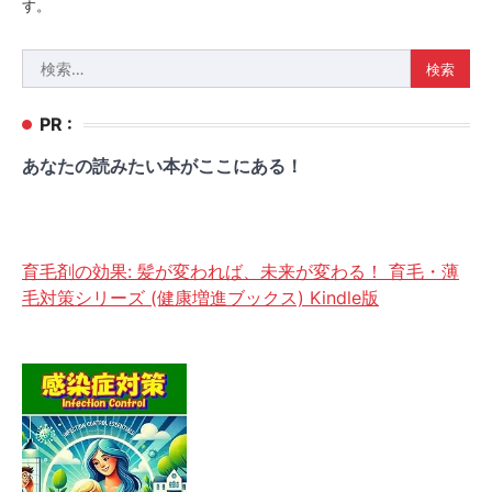
す。
検
索:
PR :
あなたの読みたい本がここにある！
育毛剤の効果: 髪が変われば、未来が変わる！ 育毛・薄
毛対策シリーズ (健康増進ブックス) Kindle版