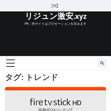
Skip
to
リジュン激安.xyz
content
PR：本サイトはプロモーションを含みます
タグ:
トレンド