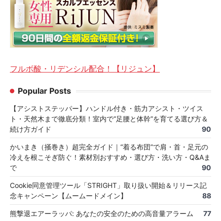
フルボ酸・リデンシル配合！【リジュン】
Popular Posts
【アシストステッパー】ハンドル付き・筋力アシスト・ツイス
ト・天然木まで徹底分類！室内で“足腰と体幹”を育てる選び方＆
続け方ガイド
90
かいまき（掻巻き）超完全ガイド｜“着る布団”で肩・首・足元の
冷えを根こそぎ防ぐ！素材別おすすめ・選び方・洗い方・Q&Aま
で
90
Cookie同意管理ツール「STRIGHT」取り扱い開始＆リリース記
念キャンペーン【ムームードメイン】
88
熊撃退エアーラッパ: あなたの安全のための高音量アラーム
77