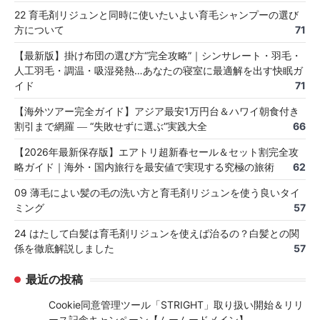
22 育毛剤リジュンと同時に使いたいよい育毛シャンプーの選び
方について
71
【最新版】掛け布団の選び方“完全攻略”｜シンサレート・羽毛・
人工羽毛・調温・吸湿発熱…あなたの寝室に最適解を出す快眠ガ
イド
71
【海外ツアー完全ガイド】アジア最安1万円台＆ハワイ朝食付き
割引まで網羅 ― “失敗せずに選ぶ”実践大全
66
【2026年最新保存版】エアトリ超新春セール＆セット割完全攻
略ガイド｜海外・国内旅行を最安値で実現する究極の旅術
62
09 薄毛によい髪の毛の洗い方と育毛剤リジュンを使う良いタイ
ミング
57
24 はたして白髪は育毛剤リジュンを使えば治るの？白髪との関
係を徹底解説しました
57
最近の投稿
Cookie同意管理ツール「STRIGHT」取り扱い開始＆リリ
ース記念キャンペーン【ムームードメイン】