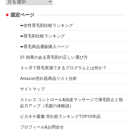
ア
ー
ー
固定ページ
カ
イ
➡女性育毛剤比較ランキング
ブ
➡育毛剤比較ランキング
➡育毛商品通販購入ページ
01 効果のある育毛剤の正しい選び方
３ヶ月で育毛実感できるプログラムとは何か？
Amazon売れ筋商品リスト分析
サイトマップ
ストレス コントロール&頭皮マッサージで薄毛防止と勃
起力アップ（毛髪の体験談）
ピカキチ叢書 売れ筋ランキングTOP10作品
プロフィール&お問合せ