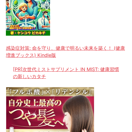
感染症対策: 命を守り、健康で明るい未来を築く！ (健康
増進ブックス) Kindle版
[PR]次世代ミストサプリメント IN MIST: 健康習慣
の新しいカタチ