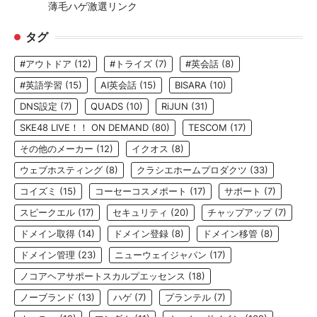
薄毛ハゲ激選リンク
タグ
#アウトドア
(12)
#トライズ
(7)
#英会話
(8)
#英語学習
(15)
AI英会話
(15)
BISARA
(10)
DNS設定
(7)
QUADS
(10)
RiJUN
(31)
SKE48 LIVE！！ ON DEMAND
(80)
TESCOM
(17)
その他のメーカー
(12)
イクオス
(8)
ウェブホスティング
(8)
クラシエホームプロダクツ
(33)
コイズミ
(15)
コーセーコスメポート
(17)
サポート
(7)
スピークエル
(17)
セキュリティ
(20)
チャップアップ
(7)
ドメイン取得
(14)
ドメイン登録
(8)
ドメイン移管
(8)
ドメイン管理
(23)
ニューウェイジャパン
(17)
ノコアヘアサポートスカルプエッセンス
(18)
ノーブランド
(13)
ハゲ
(7)
プランテル
(7)