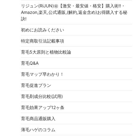
リジュン(RiJUN)㊙【激安・最安値・格安】購入術!!・
Amazon,楽天,公式通販,(解約,返金含め)お得購入する秘
訣!
初めにお読みください
特定商取引法記載事項
育毛5大原則と植物比較論
育毛Q&A
育毛マップ早わかり！
育毛促進プラン
育毛剤成分比較(試用)
育毛効果アップ12ヶ条
育毛商品通販購入
薄毛ハゲのコラム