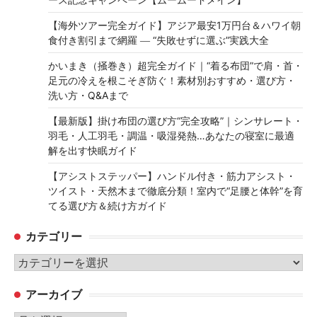
【海外ツアー完全ガイド】アジア最安1万円台＆ハワイ朝
食付き割引まで網羅 ― “失敗せずに選ぶ”実践大全
かいまき（掻巻き）超完全ガイド｜“着る布団”で肩・首・
足元の冷えを根こそぎ防ぐ！素材別おすすめ・選び方・
洗い方・Q&Aまで
【最新版】掛け布団の選び方“完全攻略”｜シンサレート・
羽毛・人工羽毛・調温・吸湿発熱…あなたの寝室に最適
解を出す快眠ガイド
【アシストステッパー】ハンドル付き・筋力アシスト・
ツイスト・天然木まで徹底分類！室内で“足腰と体幹”を育
てる選び方＆続け方ガイド
カテゴリー
カ
テ
アーカイブ
ゴ
リ