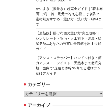
かいまき（掻巻き）超完全ガイド｜“着る布
団”で肩・首・足元の冷えを根こそぎ防ぐ！
素材別おすすめ・選び方・洗い方・Q&Aま
で
【最新版】掛け布団の選び方“完全攻略”｜
シンサレート・羽毛・人工羽毛・調温・吸
湿発熱…あなたの寝室に最適解を出す快眠
ガイド
【アシストステッパー】ハンドル付き・筋
力アシスト・ツイスト・天然木まで徹底分
類！室内で“足腰と体幹”を育てる選び方＆
続け方ガイド
カテゴリー
カ
テ
アーカイブ
ゴ