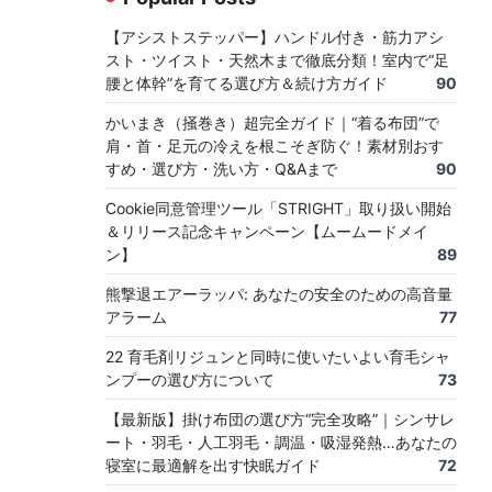
【アシストステッパー】ハンドル付き・筋力アシ
スト・ツイスト・天然木まで徹底分類！室内で“足
腰と体幹”を育てる選び方＆続け方ガイド
90
かいまき（掻巻き）超完全ガイド｜“着る布団”で
肩・首・足元の冷えを根こそぎ防ぐ！素材別おす
すめ・選び方・洗い方・Q&Aまで
90
Cookie同意管理ツール「STRIGHT」取り扱い開始
＆リリース記念キャンペーン【ムームードメイ
ン】
89
熊撃退エアーラッパ: あなたの安全のための高音量
アラーム
77
22 育毛剤リジュンと同時に使いたいよい育毛シャ
ンプーの選び方について
73
【最新版】掛け布団の選び方“完全攻略”｜シンサレ
ート・羽毛・人工羽毛・調温・吸湿発熱…あなたの
寝室に最適解を出す快眠ガイド
72