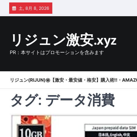
Skip
土, 8月 8, 2026
to
content
リジュン激安.xyz
PR：本サイトはプロモーションを含みます
リジュン(RIJUN)㊙【激安・最安値・格安】購入術!!・AMAZ
タグ:
データ消費