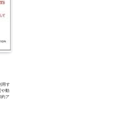
利用す
質や動
節約ア