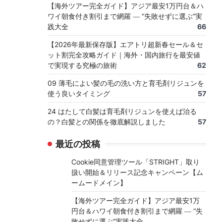
【海外ツアー完全ガイド】アジア最安1万円台＆ハ
ワイ朝食付き割引まで網羅 ― “失敗せずに選ぶ”実
践大全
66
【2026年最新保存版】エアトリ超新春セール＆セ
ット割完全攻略ガイド｜海外・国内旅行を最安値
で実現する究極の旅術
62
09 薄毛によい髪の毛の洗い方と育毛剤リジュンを
使う良いタイミング
57
24 はたして白髪は育毛剤リジュンを使えば治る
の？白髪との関係を徹底解説しました
57
最近の投稿
Cookie同意管理ツール「STRIGHT」取り
扱い開始＆リリース記念キャンペーン【ム
ームードメイン】
【海外ツアー完全ガイド】アジア最安1万
円台＆ハワイ朝食付き割引まで網羅 ― “失
敗せずに選ぶ”実践大全