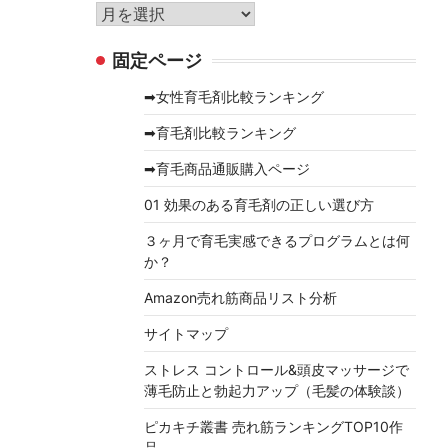
リ
ア
ー
ー
固定ページ
カ
イ
➡女性育毛剤比較ランキング
ブ
➡育毛剤比較ランキング
➡育毛商品通販購入ページ
01 効果のある育毛剤の正しい選び方
３ヶ月で育毛実感できるプログラムとは何
か？
Amazon売れ筋商品リスト分析
サイトマップ
ストレス コントロール&頭皮マッサージで
薄毛防止と勃起力アップ（毛髪の体験談）
ピカキチ叢書 売れ筋ランキングTOP10作
品