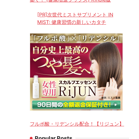
[PR]次世代ミストサプリメント IN
MIST: 健康習慣の新しいカタチ
フルボ酸・リデンシル配合！【リジュン】
Popular Posts