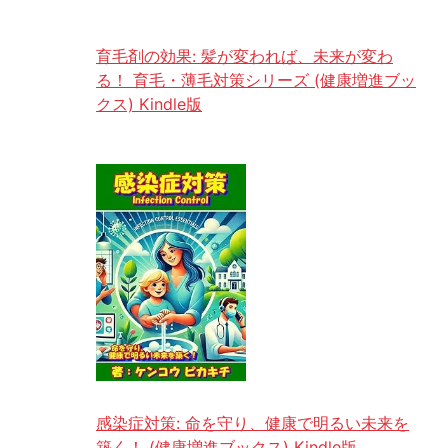
育毛剤の効果: 髪が変われば、未来が変わ
る！ 育毛・薄毛対策シリーズ (健康増進ブッ
クス) Kindle版
感染症対策: 命を守り、健康で明るい未来を
築く！ (健康増進ブックス) Kindle版