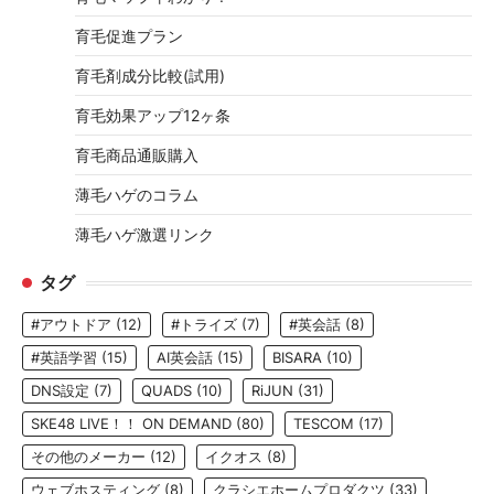
育毛促進プラン
育毛剤成分比較(試用)
育毛効果アップ12ヶ条
育毛商品通販購入
薄毛ハゲのコラム
薄毛ハゲ激選リンク
タグ
#アウトドア
(12)
#トライズ
(7)
#英会話
(8)
#英語学習
(15)
AI英会話
(15)
BISARA
(10)
DNS設定
(7)
QUADS
(10)
RiJUN
(31)
SKE48 LIVE！！ ON DEMAND
(80)
TESCOM
(17)
その他のメーカー
(12)
イクオス
(8)
ウェブホスティング
(8)
クラシエホームプロダクツ
(33)