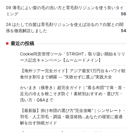
09 薄毛によい髪の毛の洗い方と育毛剤リジュンを使う良いタイ
ミング
56
24 はたして白髪は育毛剤リジュンを使えば治るの？白髪との関
係を徹底解説しました
54
最近の投稿
Cookie同意管理ツール「STRIGHT」取り扱い開始＆リリ
ース記念キャンペーン【ムームードメイン】
【海外ツアー完全ガイド】アジア最安1万円台＆ハワイ朝
食付き割引まで網羅 ― “失敗せずに選ぶ”実践大全
かいまき（掻巻き）超完全ガイド｜“着る布団”で肩・首・
足元の冷えを根こそぎ防ぐ！素材別おすすめ・選び方・
洗い方・Q&Aまで
【最新版】掛け布団の選び方“完全攻略”｜シンサレート・
羽毛・人工羽毛・調温・吸湿発熱…あなたの寝室に最適
解を出す快眠ガイド