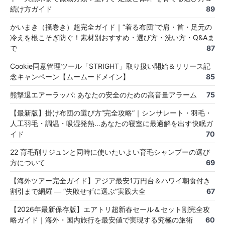
続け方ガイド
89
かいまき（掻巻き）超完全ガイド｜“着る布団”で肩・首・足元の
冷えを根こそぎ防ぐ！素材別おすすめ・選び方・洗い方・Q&Aま
で
87
Cookie同意管理ツール「STRIGHT」取り扱い開始＆リリース記
念キャンペーン【ムームードメイン】
85
熊撃退エアーラッパ: あなたの安全のための高音量アラーム
75
【最新版】掛け布団の選び方“完全攻略”｜シンサレート・羽毛・
人工羽毛・調温・吸湿発熱…あなたの寝室に最適解を出す快眠ガ
イド
70
22 育毛剤リジュンと同時に使いたいよい育毛シャンプーの選び
方について
69
【海外ツアー完全ガイド】アジア最安1万円台＆ハワイ朝食付き
割引まで網羅 ― “失敗せずに選ぶ”実践大全
67
【2026年最新保存版】エアトリ超新春セール＆セット割完全攻
略ガイド｜海外・国内旅行を最安値で実現する究極の旅術
60