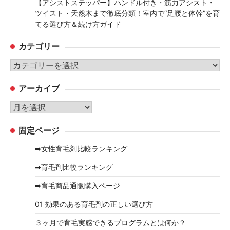
【アシストステッパー】ハンドル付き・筋力アシスト・
ツイスト・天然木まで徹底分類！室内で“足腰と体幹”を育
てる選び方＆続け方ガイド
カテゴリー
カ
テ
アーカイブ
ゴ
リ
ア
ー
ー
固定ページ
カ
イ
➡女性育毛剤比較ランキング
ブ
➡育毛剤比較ランキング
➡育毛商品通販購入ページ
01 効果のある育毛剤の正しい選び方
３ヶ月で育毛実感できるプログラムとは何か？