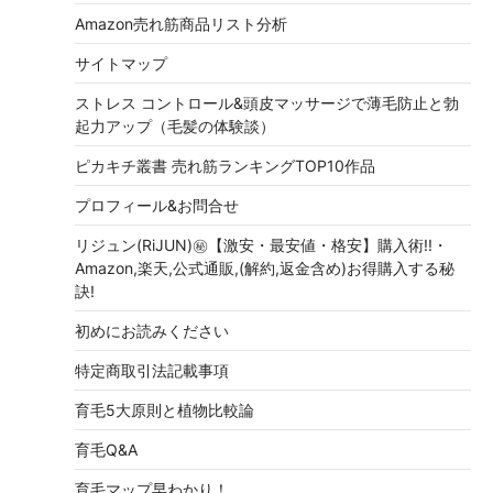
Amazon売れ筋商品リスト分析
サイトマップ
ストレス コントロール&頭皮マッサージで薄毛防止と勃
起力アップ（毛髪の体験談）
ピカキチ叢書 売れ筋ランキングTOP10作品
プロフィール&お問合せ
リジュン(RiJUN)㊙【激安・最安値・格安】購入術!!・
Amazon,楽天,公式通販,(解約,返金含め)お得購入する秘
訣!
初めにお読みください
特定商取引法記載事項
育毛5大原則と植物比較論
育毛Q&A
育毛マップ早わかり！