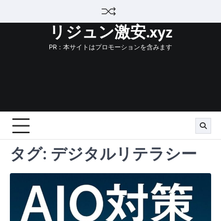
Skip
to
リジュン激安.xyz
content
PR：本サイトはプロモーションを含みます
タグ:
デジタルリテラシー