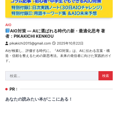
AIO
AIO対策 — AIに選ばれる時代の新・最適化思考 著
者：PIKAKICHI KENKOU
pikakichi2015@gmail.com
2025年10月22日
AIが検索し、評価する時代に。『AIO対策』は、AIに伝わる言葉・構
造・信頼を整えるための新思考法。未来の発信者に向けた実践的ガイ
ド。
検
索:
PR :
あなたの読みたい本がここにある！