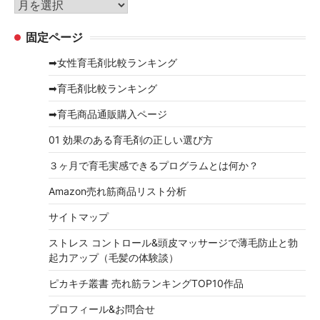
ア
ー
ー
固定ページ
カ
イ
➡女性育毛剤比較ランキング
ブ
➡育毛剤比較ランキング
➡育毛商品通販購入ページ
01 効果のある育毛剤の正しい選び方
３ヶ月で育毛実感できるプログラムとは何か？
Amazon売れ筋商品リスト分析
サイトマップ
ストレス コントロール&頭皮マッサージで薄毛防止と勃
起力アップ（毛髪の体験談）
ピカキチ叢書 売れ筋ランキングTOP10作品
プロフィール&お問合せ