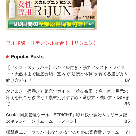
フルボ酸・リデンシル配合！【リジュン】
Popular Posts
【アシストステッパー】ハンドル付き・筋力アシスト・ツイス
ト・天然木まで徹底分類！室内で“足腰と体幹”を育てる選び方＆
続け方ガイド
87
かいまき（掻巻き）超完全ガイド｜“着る布団”で肩・首・足元の
冷えを根こそぎ防ぐ！素材別おすすめ・選び方・洗い方・Q&Aま
で
86
Cookie同意管理ツール「STRIGHT」取り扱い開始＆リリース記
念キャンペーン【ムームードメイン】
85
熊撃退エアーラッパ: あなたの安全のための高音量アラーム
71