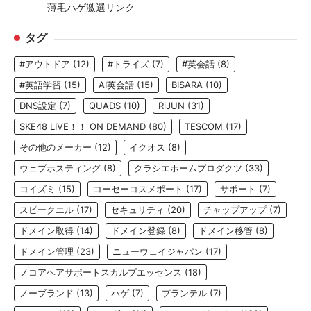
薄毛ハゲ激選リンク
タグ
#アウトドア
(12)
#トライズ
(7)
#英会話
(8)
#英語学習
(15)
AI英会話
(15)
BISARA
(10)
DNS設定
(7)
QUADS
(10)
RiJUN
(31)
SKE48 LIVE！！ ON DEMAND
(80)
TESCOM
(17)
その他のメーカー
(12)
イクオス
(8)
ウェブホスティング
(8)
クラシエホームプロダクツ
(33)
コイズミ
(15)
コーセーコスメポート
(17)
サポート
(7)
スピークエル
(17)
セキュリティ
(20)
チャップアップ
(7)
ドメイン取得
(14)
ドメイン登録
(8)
ドメイン移管
(8)
ドメイン管理
(23)
ニューウェイジャパン
(17)
ノコアヘアサポートスカルプエッセンス
(18)
ノーブランド
(13)
ハゲ
(7)
プランテル
(7)