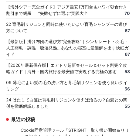
【海外ツアー完全ガイド】アジア最安1万円台＆ハワイ朝食付き
割引まで網羅 ― “失敗せずに選ぶ”実践大全
70
22 育毛剤リジュンと同時に使いたいよい育毛シャンプーの選び
方について
67
【最新版】掛け布団の選び方“完全攻略”｜シンサレート・羽毛・
人工羽毛・調温・吸湿発熱…あなたの寝室に最適解を出す快眠ガ
イド
67
【2026年最新保存版】エアトリ超新春セール＆セット割完全攻
略ガイド｜海外・国内旅行を最安値で実現する究極の旅術
58
09 薄毛によい髪の毛の洗い方と育毛剤リジュンを使う良いタイ
ミング
56
24 はたして白髪は育毛剤リジュンを使えば治るの？白髪との関
係を徹底解説しました
55
最近の投稿
Cookie同意管理ツール「STRIGHT」取り扱い開始＆リリ