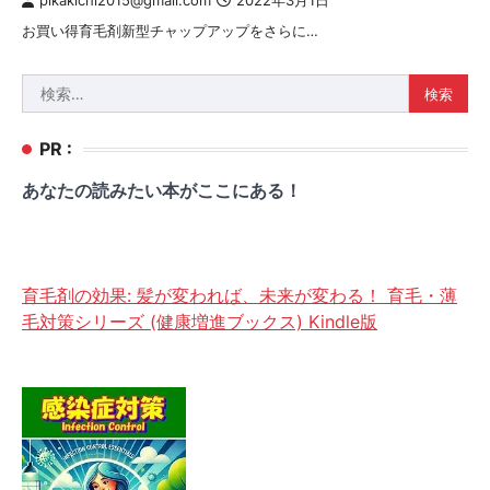
pikakichi2015@gmail.com
2022年3月1日
お買い得育毛剤新型チャップアップをさらに…
検
索:
PR :
あなたの読みたい本がここにある！
育毛剤の効果: 髪が変われば、未来が変わる！ 育毛・薄
毛対策シリーズ (健康増進ブックス) Kindle版