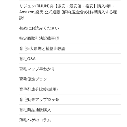
リジュン(RiJUN)㊙【激安・最安値・格安】購入術!!・
Amazon,楽天,公式通販,(解約,返金含め)お得購入する秘
訣!
初めにお読みください
特定商取引法記載事項
育毛5大原則と植物比較論
育毛Q&A
育毛マップ早わかり！
育毛促進プラン
育毛剤成分比較(試用)
育毛効果アップ12ヶ条
育毛商品通販購入
薄毛ハゲのコラム