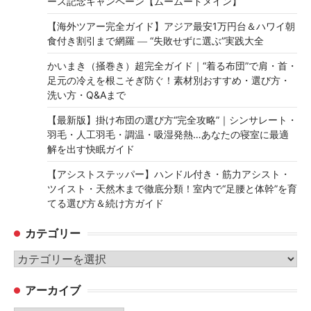
ース記念キャンペーン【ムームードメイン】
【海外ツアー完全ガイド】アジア最安1万円台＆ハワイ朝
食付き割引まで網羅 ― “失敗せずに選ぶ”実践大全
かいまき（掻巻き）超完全ガイド｜“着る布団”で肩・首・
足元の冷えを根こそぎ防ぐ！素材別おすすめ・選び方・
洗い方・Q&Aまで
【最新版】掛け布団の選び方“完全攻略”｜シンサレート・
羽毛・人工羽毛・調温・吸湿発熱…あなたの寝室に最適
解を出す快眠ガイド
【アシストステッパー】ハンドル付き・筋力アシスト・
ツイスト・天然木まで徹底分類！室内で“足腰と体幹”を育
てる選び方＆続け方ガイド
カテゴリー
カ
テ
アーカイブ
ゴ
リ