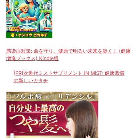
感染症対策: 命を守り、健康で明るい未来を築く！ (健康
増進ブックス) Kindle版
[PR]次世代ミストサプリメント IN MIST: 健康習慣
の新しいカタチ