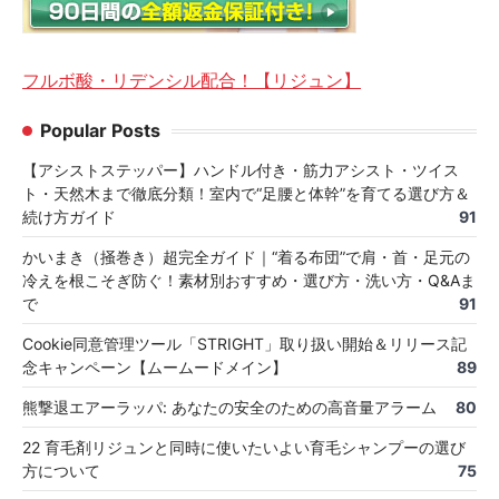
フルボ酸・リデンシル配合！【リジュン】
Popular Posts
【アシストステッパー】ハンドル付き・筋力アシスト・ツイス
ト・天然木まで徹底分類！室内で“足腰と体幹”を育てる選び方＆
続け方ガイド
91
かいまき（掻巻き）超完全ガイド｜“着る布団”で肩・首・足元の
冷えを根こそぎ防ぐ！素材別おすすめ・選び方・洗い方・Q&Aま
で
91
Cookie同意管理ツール「STRIGHT」取り扱い開始＆リリース記
念キャンペーン【ムームードメイン】
89
熊撃退エアーラッパ: あなたの安全のための高音量アラーム
80
22 育毛剤リジュンと同時に使いたいよい育毛シャンプーの選び
方について
75