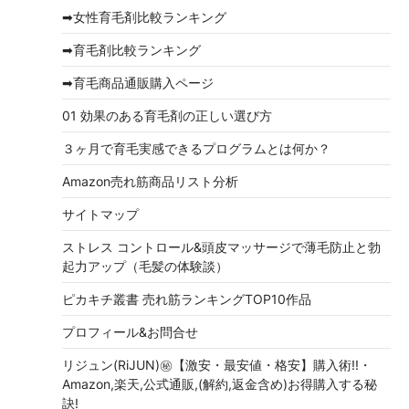
イ
➡女性育毛剤比較ランキング
ブ
➡育毛剤比較ランキング
➡育毛商品通販購入ページ
01 効果のある育毛剤の正しい選び方
３ヶ月で育毛実感できるプログラムとは何か？
Amazon売れ筋商品リスト分析
サイトマップ
ストレス コントロール&頭皮マッサージで薄毛防止と勃
起力アップ（毛髪の体験談）
ピカキチ叢書 売れ筋ランキングTOP10作品
プロフィール&お問合せ
リジュン(RiJUN)㊙【激安・最安値・格安】購入術!!・
Amazon,楽天,公式通販,(解約,返金含め)お得購入する秘
訣!