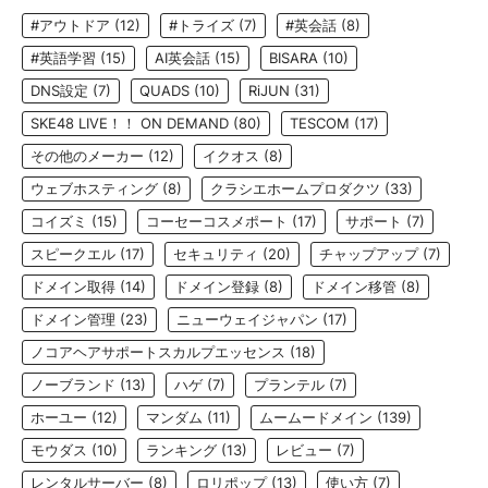
#アウトドア
(12)
#トライズ
(7)
#英会話
(8)
#英語学習
(15)
AI英会話
(15)
BISARA
(10)
DNS設定
(7)
QUADS
(10)
RiJUN
(31)
SKE48 LIVE！！ ON DEMAND
(80)
TESCOM
(17)
その他のメーカー
(12)
イクオス
(8)
ウェブホスティング
(8)
クラシエホームプロダクツ
(33)
コイズミ
(15)
コーセーコスメポート
(17)
サポート
(7)
スピークエル
(17)
セキュリティ
(20)
チャップアップ
(7)
ドメイン取得
(14)
ドメイン登録
(8)
ドメイン移管
(8)
ドメイン管理
(23)
ニューウェイジャパン
(17)
ノコアヘアサポートスカルプエッセンス
(18)
ノーブランド
(13)
ハゲ
(7)
プランテル
(7)
ホーユー
(12)
マンダム
(11)
ムームードメイン
(139)
モウダス
(10)
ランキング
(13)
レビュー
(7)
レンタルサーバー
(8)
ロリポップ
(13)
使い方
(7)