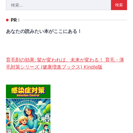
検
索:
PR :
あなたの読みたい本がここにある！
育毛剤の効果: 髪が変われば、未来が変わる！ 育毛・薄
毛対策シリーズ (健康増進ブックス) Kindle版