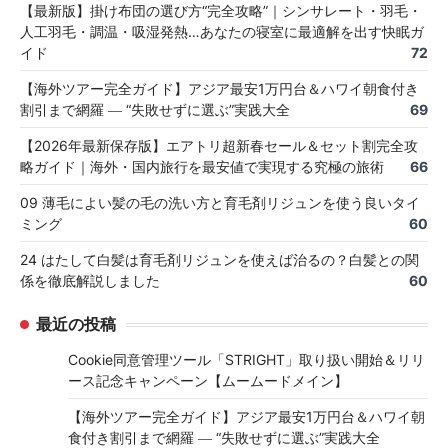
【最新版】掛け布団の選び方“完全攻略”｜シンサレート・羽毛・
人工羽毛・調温・吸湿発熱…あなたの寝室に最適解を出す快眠ガ
イド
72
【海外ツアー完全ガイド】アジア最安1万円台＆ハワイ朝食付き
割引まで網羅 ― “失敗せずに選ぶ”実践大全
69
【2026年最新保存版】エアトリ超新春セール＆セット割完全攻
略ガイド｜海外・国内旅行を最安値で実現する究極の旅術
66
09 薄毛によい髪の毛の洗い方と育毛剤リジュンを使う良いタイ
ミング
60
24 はたして白髪は育毛剤リジュンを使えば治るの？白髪との関
係を徹底解説しました
60
最近の投稿
Cookie同意管理ツール「STRIGHT」取り扱い開始＆リリ
ース記念キャンペーン【ムームードメイン】
【海外ツアー完全ガイド】アジア最安1万円台＆ハワイ朝
食付き割引まで網羅 ― “失敗せずに選ぶ”実践大全