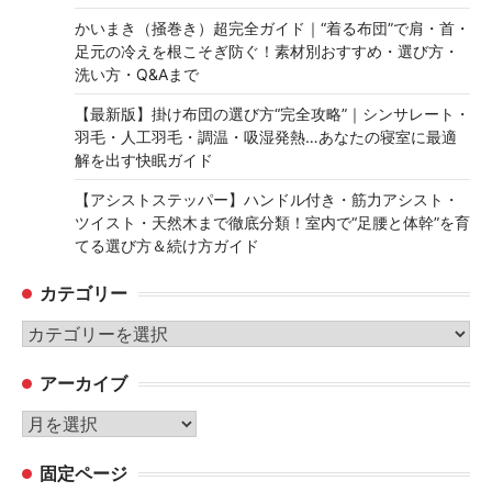
かいまき（掻巻き）超完全ガイド｜“着る布団”で肩・首・
足元の冷えを根こそぎ防ぐ！素材別おすすめ・選び方・
洗い方・Q&Aまで
【最新版】掛け布団の選び方“完全攻略”｜シンサレート・
羽毛・人工羽毛・調温・吸湿発熱…あなたの寝室に最適
解を出す快眠ガイド
【アシストステッパー】ハンドル付き・筋力アシスト・
ツイスト・天然木まで徹底分類！室内で“足腰と体幹”を育
てる選び方＆続け方ガイド
カテゴリー
カ
テ
アーカイブ
ゴ
リ
ア
ー
ー
固定ページ
カ