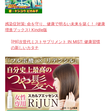
感染症対策: 命を守り、健康で明るい未来を築く！ (健康
増進ブックス) Kindle版
[PR]次世代ミストサプリメント IN MIST: 健康習慣
の新しいカタチ