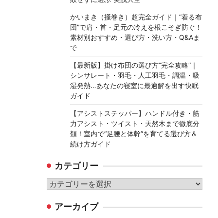
かいまき（掻巻き）超完全ガイド｜“着る布
団”で肩・首・足元の冷えを根こそぎ防ぐ！
素材別おすすめ・選び方・洗い方・Q&Aま
で
【最新版】掛け布団の選び方“完全攻略”｜
シンサレート・羽毛・人工羽毛・調温・吸
湿発熱…あなたの寝室に最適解を出す快眠
ガイド
【アシストステッパー】ハンドル付き・筋
力アシスト・ツイスト・天然木まで徹底分
類！室内で“足腰と体幹”を育てる選び方＆
続け方ガイド
カテゴリー
カ
テ
アーカイブ
ゴ