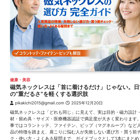
健康・美容
磁気ネックレスは「首に着けるだけ」じゃない。日
の“重だるさ”を軽くする選択肢
pikakichi2015@gmail.com
2025年12月20日
磁気ネックレスは「どれも同じ」に見えて、実は目的・磁力設計
材・留め具・サイズ・医療機器認証で満足度が大きく変わります
事ではコラントッテ、ファイテン、ピップ（マグネループ）など
品の特徴を踏まえ、肩こりに悩む人が失敗しない選び方・買う前
ク・使い方・よくある疑問まで、ガイドブックとして1本にまとめ