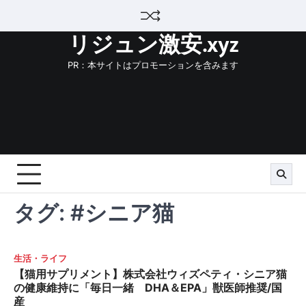
Skip
to
リジュン激安.xyz
content
PR：本サイトはプロモーションを含みます
タグ:
#シニア猫
生活・ライフ
【猫用サプリメント】株式会社ウィズペティ・シニア猫
の健康維持に「毎日一緒 DHA＆EPA」獣医師推奨/国
産