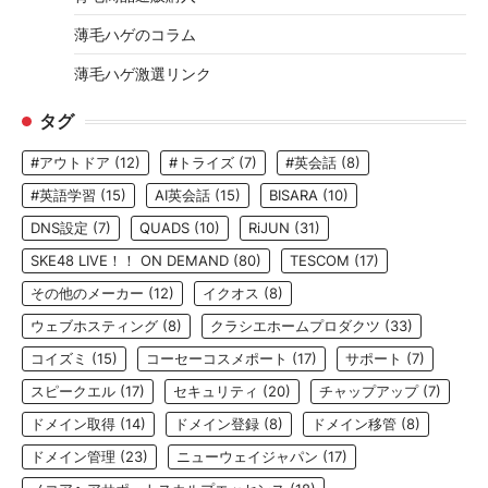
薄毛ハゲのコラム
薄毛ハゲ激選リンク
タグ
#アウトドア
(12)
#トライズ
(7)
#英会話
(8)
#英語学習
(15)
AI英会話
(15)
BISARA
(10)
DNS設定
(7)
QUADS
(10)
RiJUN
(31)
SKE48 LIVE！！ ON DEMAND
(80)
TESCOM
(17)
その他のメーカー
(12)
イクオス
(8)
ウェブホスティング
(8)
クラシエホームプロダクツ
(33)
コイズミ
(15)
コーセーコスメポート
(17)
サポート
(7)
スピークエル
(17)
セキュリティ
(20)
チャップアップ
(7)
ドメイン取得
(14)
ドメイン登録
(8)
ドメイン移管
(8)
ドメイン管理
(23)
ニューウェイジャパン
(17)