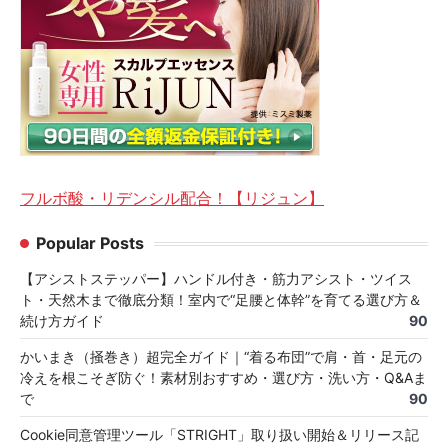
フルボ酸・リデンシル配合！【リジュン】
Popular Posts
【アシストステッパー】ハンドル付き・筋力アシスト・ツイス
ト・天然木まで徹底分類！室内で“足腰と体幹”を育てる選び方＆
続け方ガイド
90
かいまき（掻巻き）超完全ガイド｜“着る布団”で肩・首・足元の
冷えを根こそぎ防ぐ！素材別おすすめ・選び方・洗い方・Q&Aま
で
90
Cookie同意管理ツール「STRIGHT」取り扱い開始＆リリース記