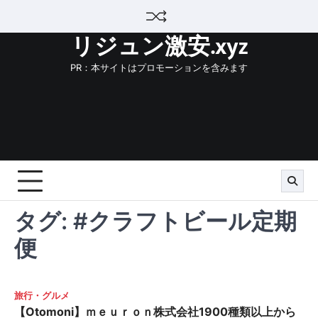
Skip
to
リジュン激安.xyz
content
PR：本サイトはプロモーションを含みます
タグ:
#クラフトビール定期
便
旅行・グルメ
【Otomoni】ｍｅｕｒｏｎ株式会社1900種類以上から