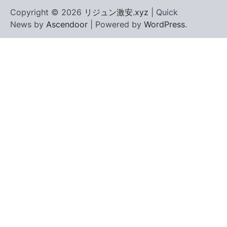
Copyright © 2026
リジュン激安.xyz
| Quick
News by
Ascendoor
| Powered by
WordPress
.