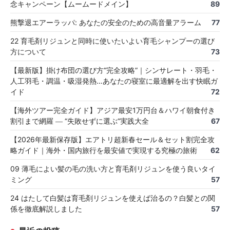
念キャンペーン【ムームードメイン】
89
熊撃退エアーラッパ: あなたの安全のための高音量アラーム
77
22 育毛剤リジュンと同時に使いたいよい育毛シャンプーの選び
方について
73
【最新版】掛け布団の選び方“完全攻略”｜シンサレート・羽毛・
人工羽毛・調温・吸湿発熱…あなたの寝室に最適解を出す快眠ガ
イド
72
【海外ツアー完全ガイド】アジア最安1万円台＆ハワイ朝食付き
割引まで網羅 ― “失敗せずに選ぶ”実践大全
67
【2026年最新保存版】エアトリ超新春セール＆セット割完全攻
略ガイド｜海外・国内旅行を最安値で実現する究極の旅術
62
09 薄毛によい髪の毛の洗い方と育毛剤リジュンを使う良いタイ
ミング
57
24 はたして白髪は育毛剤リジュンを使えば治るの？白髪との関
係を徹底解説しました
57