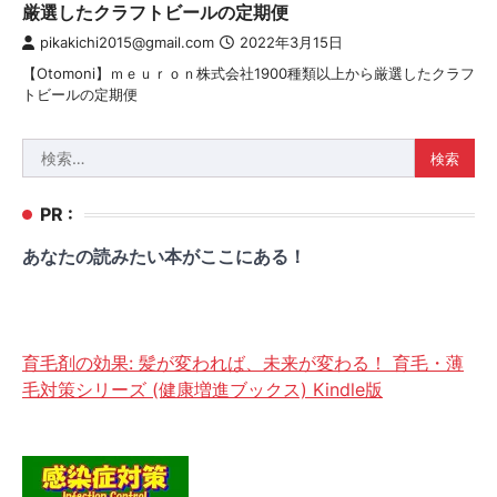
厳選したクラフトビールの定期便
pikakichi2015@gmail.com
2022年3月15日
【Otomoni】ｍｅｕｒｏｎ株式会社1900種類以上から厳選したクラフ
トビールの定期便
検
索:
PR :
あなたの読みたい本がここにある！
育毛剤の効果: 髪が変われば、未来が変わる！ 育毛・薄
毛対策シリーズ (健康増進ブックス) Kindle版