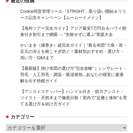
最近の投稿
Cookie同意管理ツール「STRIGHT」取り扱い開始＆リリ
ース記念キャンペーン【ムームードメイン】
【海外ツアー完全ガイド】アジア最安1万円台＆ハワイ朝
食付き割引まで網羅 ― “失敗せずに選ぶ”実践大全
かいまき（掻巻き）超完全ガイド｜“着る布団”で肩・首・
足元の冷えを根こそぎ防ぐ！素材別おすすめ・選び方・
洗い方・Q&Aまで
【最新版】掛け布団の選び方“完全攻略”｜シンサレート・
羽毛・人工羽毛・調温・吸湿発熱…あなたの寝室に最適
解を出す快眠ガイド
【アシストステッパー】ハンドル付き・筋力アシスト・
ツイスト・天然木まで徹底分類！室内で“足腰と体幹”を育
てる選び方＆続け方ガイド
カテゴリー
カ