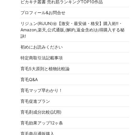
ピカキチ叢書 売れ筋ランキングTOP10作品
プロフィール&お問合せ
リジュン(RiJUN)㊙【激安・最安値・格安】購入術!!・
Amazon,楽天,公式通販,(解約,返金含め)お得購入する秘
訣!
初めにお読みください
特定商取引法記載事項
育毛5大原則と植物比較論
育毛Q&A
育毛マップ早わかり！
育毛促進プラン
育毛剤成分比較(試用)
育毛効果アップ12ヶ条
育毛商品通販購入