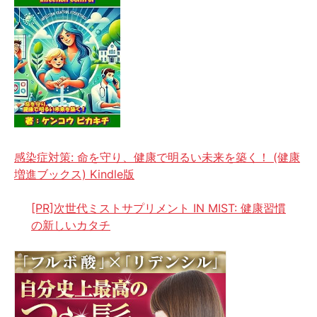
感染症対策: 命を守り、健康で明るい未来を築く！ (健康
増進ブックス) Kindle版
[PR]次世代ミストサプリメント IN MIST: 健康習慣
の新しいカタチ