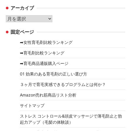
テ
アーカイブ
ゴ
リ
ア
ー
ー
固定ページ
カ
イ
➡女性育毛剤比較ランキング
ブ
➡育毛剤比較ランキング
➡育毛商品通販購入ページ
01 効果のある育毛剤の正しい選び方
３ヶ月で育毛実感できるプログラムとは何か？
Amazon売れ筋商品リスト分析
サイトマップ
ストレス コントロール&頭皮マッサージで薄毛防止と勃
起力アップ（毛髪の体験談）