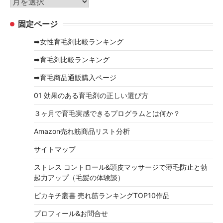
ア
ー
ー
固定ページ
カ
イ
➡女性育毛剤比較ランキング
ブ
➡育毛剤比較ランキング
➡育毛商品通販購入ページ
01 効果のある育毛剤の正しい選び方
３ヶ月で育毛実感できるプログラムとは何か？
Amazon売れ筋商品リスト分析
サイトマップ
ストレス コントロール&頭皮マッサージで薄毛防止と勃
起力アップ（毛髪の体験談）
ピカキチ叢書 売れ筋ランキングTOP10作品
プロフィール&お問合せ