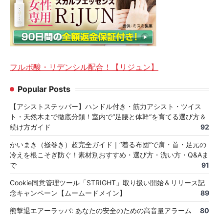
フルボ酸・リデンシル配合！【リジュン】
Popular Posts
【アシストステッパー】ハンドル付き・筋力アシスト・ツイス
ト・天然木まで徹底分類！室内で“足腰と体幹”を育てる選び方＆
続け方ガイド
92
かいまき（掻巻き）超完全ガイド｜“着る布団”で肩・首・足元の
冷えを根こそぎ防ぐ！素材別おすすめ・選び方・洗い方・Q&Aま
で
91
Cookie同意管理ツール「STRIGHT」取り扱い開始＆リリース記
念キャンペーン【ムームードメイン】
89
熊撃退エアーラッパ: あなたの安全のための高音量アラーム
80