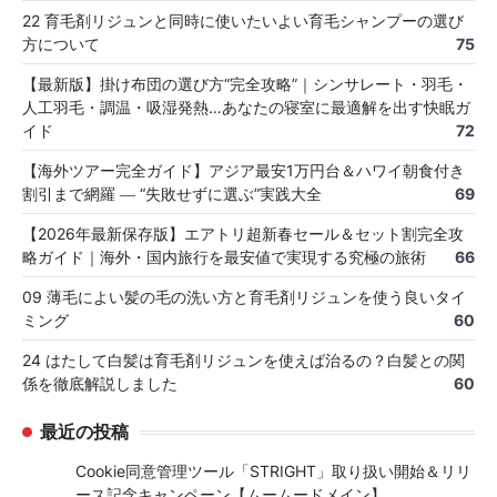
22 育毛剤リジュンと同時に使いたいよい育毛シャンプーの選び
方について
75
【最新版】掛け布団の選び方“完全攻略”｜シンサレート・羽毛・
人工羽毛・調温・吸湿発熱…あなたの寝室に最適解を出す快眠ガ
イド
72
【海外ツアー完全ガイド】アジア最安1万円台＆ハワイ朝食付き
割引まで網羅 ― “失敗せずに選ぶ”実践大全
69
【2026年最新保存版】エアトリ超新春セール＆セット割完全攻
略ガイド｜海外・国内旅行を最安値で実現する究極の旅術
66
09 薄毛によい髪の毛の洗い方と育毛剤リジュンを使う良いタイ
ミング
60
24 はたして白髪は育毛剤リジュンを使えば治るの？白髪との関
係を徹底解説しました
60
最近の投稿
Cookie同意管理ツール「STRIGHT」取り扱い開始＆リリ
ース記念キャンペーン【ムームードメイン】