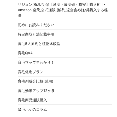
リジュン(RiJUN)㊙【激安・最安値・格安】購入術!!・
Amazon,楽天,公式通販,(解約,返金含め)お得購入する秘
訣!
初めにお読みください
特定商取引法記載事項
育毛5大原則と植物比較論
育毛Q&A
育毛マップ早わかり！
育毛促進プラン
育毛剤成分比較(試用)
育毛効果アップ12ヶ条
育毛商品通販購入
薄毛ハゲのコラム