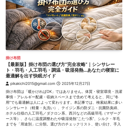
掛け布団
【最新版】掛け布団の選び方“完全攻略”｜シンサレー
ト・羽毛・人工羽毛・調温・吸湿発熱…あなたの寝室に
最適解を出す快眠ガイド
pikakichi2015@gmail.com
2025年12月27日
掛け布団は「暖かければOK」ではありません。体質・寝室環境・洗濯
事情・アレルギー配慮・収納スペースまで含めて考えると、同じ“冬
用”でも最適解は人によって変わります。本記事では、検索結果に多い
シンサレート（軽量・丸洗い）、テイジン系の防ダニ・抗菌防臭綿、
ホテル仕様の人工羽毛／ダクロン系、西川などの高級羽毛（マザーグ
ース等）、さらに温度調整わたや吸湿発熱“こたつ系”、シルク・羊毛
までを「用途別」に分類。選び方のチェックリスト、使い分け、手入