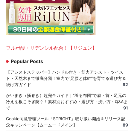
フルボ酸・リデンシル配合！【リジュン】
Popular Posts
【アシストステッパー】ハンドル付き・筋力アシスト・ツイス
ト・天然木まで徹底分類！室内で“足腰と体幹”を育てる選び方＆
続け方ガイド
92
かいまき（掻巻き）超完全ガイド｜“着る布団”で肩・首・足元の
冷えを根こそぎ防ぐ！素材別おすすめ・選び方・洗い方・Q&Aま
で
91
Cookie同意管理ツール「STRIGHT」取り扱い開始＆リリース記
念キャンペーン【ムームードメイン】
89