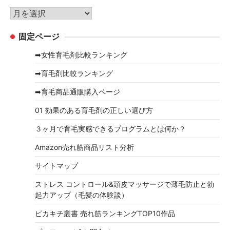
リ
ア
ー
ー
固定ページ
カ
イ
➡女性育毛剤比較ランキング
ブ
➡育毛剤比較ランキング
➡育毛商品通販購入ページ
01 効果のある育毛剤の正しい選び方
３ヶ月で育毛実感できるプログラムとは何か？
Amazon売れ筋商品リスト分析
サイトマップ
ストレス コントロール&頭皮マッサージで薄毛防止と勃
起力アップ（毛髪の体験談）
ピカキチ叢書 売れ筋ランキングTOP10作品