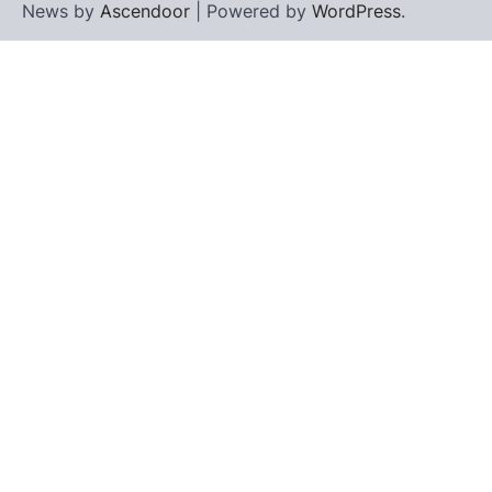
News by
Ascendoor
| Powered by
WordPress
.