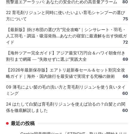
熊撃退エアーラッパ: あなたの安全のための高音量アラーム
80
22 育毛剤リジュンと同時に使いたいよい育毛シャンプーの選び
方について
75
【最新版】掛け布団の選び方“完全攻略”｜シンサレート・羽毛・
人工羽毛・調温・吸湿発熱…あなたの寝室に最適解を出す快眠ガ
イド
72
【海外ツアー完全ガイド】アジア最安1万円台＆ハワイ朝食付き
割引まで網羅 ― “失敗せずに選ぶ”実践大全
69
【2026年最新保存版】エアトリ超新春セール＆セット割完全攻
略ガイド｜海外・国内旅行を最安値で実現する究極の旅術
66
09 薄毛によい髪の毛の洗い方と育毛剤リジュンを使う良いタイ
ミング
60
24 はたして白髪は育毛剤リジュンを使えば治るの？白髪との関
係を徹底解説しました
60
最近の投稿
Cookie同意管理ツール「STRIGHT」取り扱い開始＆リリ