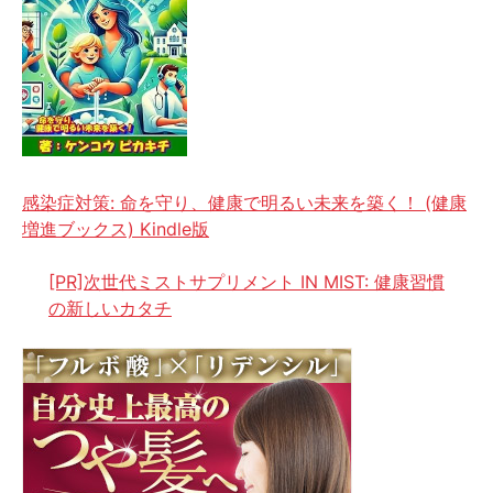
感染症対策: 命を守り、健康で明るい未来を築く！ (健康
増進ブックス) Kindle版
[PR]次世代ミストサプリメント IN MIST: 健康習慣
の新しいカタチ