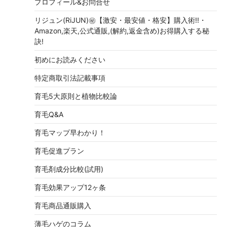
プロフィール&お問合せ
リジュン(RiJUN)㊙【激安・最安値・格安】購入術!!・
Amazon,楽天,公式通販,(解約,返金含め)お得購入する秘
訣!
初めにお読みください
特定商取引法記載事項
育毛5大原則と植物比較論
育毛Q&A
育毛マップ早わかり！
育毛促進プラン
育毛剤成分比較(試用)
育毛効果アップ12ヶ条
育毛商品通販購入
薄毛ハゲのコラム