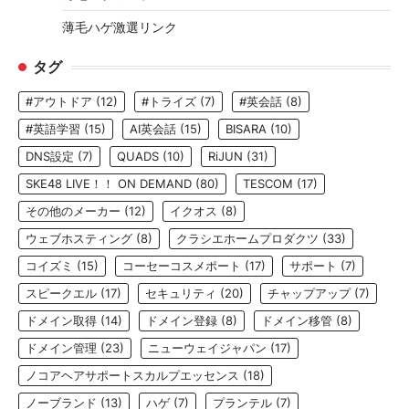
薄毛ハゲ激選リンク
タグ
#アウトドア
(12)
#トライズ
(7)
#英会話
(8)
#英語学習
(15)
AI英会話
(15)
BISARA
(10)
DNS設定
(7)
QUADS
(10)
RiJUN
(31)
SKE48 LIVE！！ ON DEMAND
(80)
TESCOM
(17)
その他のメーカー
(12)
イクオス
(8)
ウェブホスティング
(8)
クラシエホームプロダクツ
(33)
コイズミ
(15)
コーセーコスメポート
(17)
サポート
(7)
スピークエル
(17)
セキュリティ
(20)
チャップアップ
(7)
ドメイン取得
(14)
ドメイン登録
(8)
ドメイン移管
(8)
ドメイン管理
(23)
ニューウェイジャパン
(17)
ノコアヘアサポートスカルプエッセンス
(18)
ノーブランド
(13)
ハゲ
(7)
プランテル
(7)