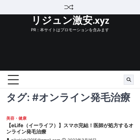
Skip
to
リジュン激安.xyz
content
PR：本サイトはプロモーションを含みます
タグ:
#オンライン発毛治療
美容・健康
【eLife（イーライフ）】スマホ完結！医師が処方するオ
ンライン発毛治療