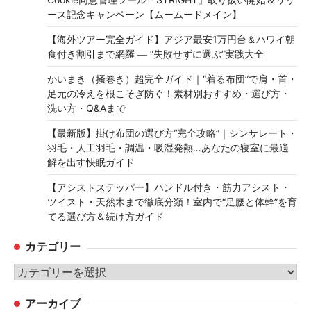
ース記念キャンペーン【ムームードメイン】
【海外ツアー完全ガイド】アジア最安1万円台＆ハワイ朝
食付き割引まで網羅 ― “失敗せずに選ぶ”実践大全
かいまき（掻巻き）超完全ガイド｜“着る布団”で肩・首・
足元の冷えを根こそぎ防ぐ！素材別おすすめ・選び方・
洗い方・Q&Aまで
【最新版】掛け布団の選び方“完全攻略”｜シンサレート・
羽毛・人工羽毛・調温・吸湿発熱…あなたの寝室に最適
解を出す快眠ガイド
【アシストステッパー】ハンドル付き・筋力アシスト・
ツイスト・天然木まで徹底分類！室内で“足腰と体幹”を育
てる選び方＆続け方ガイド
カテゴリー
カ
テ
アーカイブ
ゴ