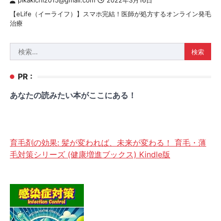
pikakichi2015@gmail.com
2022年3月16日
【eLife（イーライフ）】スマホ完結！医師が処方するオンライン発毛
治療
検
索:
PR :
あなたの読みたい本がここにある！
育毛剤の効果: 髪が変われば、未来が変わる！ 育毛・薄
毛対策シリーズ (健康増進ブックス) Kindle版