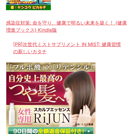
感染症対策: 命を守り、健康で明るい未来を築く！ (健康
増進ブックス) Kindle版
[PR]次世代ミストサプリメント IN MIST: 健康習慣
の新しいカタチ