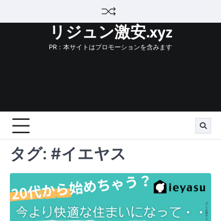
Skip
to
リジュン激安.xyz
content
PR：本サイトはプロモーションを含みます
タグ:
#イエヤス