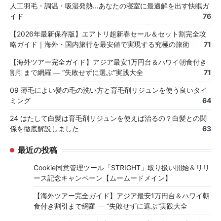
人工羽毛・調温・吸湿発熱…あなたの寝室に最適解を出す快眠ガ
イド
76
【2026年最新保存版】エアトリ超新春セール＆セット割完全攻
略ガイド｜海外・国内旅行を最安値で実現する究極の旅術
71
【海外ツアー完全ガイド】アジア最安1万円台＆ハワイ朝食付き
割引まで網羅 ― “失敗せずに選ぶ”実践大全
71
09 薄毛によい髪の毛の洗い方と育毛剤リジュンを使う良いタイ
ミング
64
24 はたして白髪は育毛剤リジュンを使えば治るの？白髪との関
係を徹底解説しました
63
最近の投稿
Cookie同意管理ツール「STRIGHT」取り扱い開始＆リリ
ース記念キャンペーン【ムームードメイン】
【海外ツアー完全ガイド】アジア最安1万円台＆ハワイ朝
食付き割引まで網羅 ― “失敗せずに選ぶ”実践大全