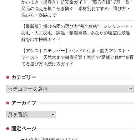
かいまき（掻巻き）超完全ガイド｜“着る布団”で肩・首・
足元の冷えを根こそぎ防ぐ！素材別おすすめ・選び方・
洗い方・Q&Aまで
【最新版】掛け布団の選び方“完全攻略”｜シンサレート・
羽毛・人工羽毛・調温・吸湿発熱…あなたの寝室に最適
解を出す快眠ガイド
【アシストステッパー】ハンドル付き・筋力アシスト・
ツイスト・天然木まで徹底分類！室内で“足腰と体幹”を育
てる選び方＆続け方ガイド
カテゴリー
カ
テ
アーカイブ
ゴ
リ
ア
ー
ー
固定ページ
カ
イ
➡女性育毛剤比較ランキング