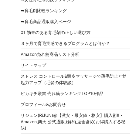
ブ
➡育毛剤比較ランキング
➡育毛商品通販購入ページ
01 効果のある育毛剤の正しい選び方
３ヶ月で育毛実感できるプログラムとは何か？
Amazon売れ筋商品リスト分析
サイトマップ
ストレス コントロール&頭皮マッサージで薄毛防止と勃
起力アップ（毛髪の体験談）
ピカキチ叢書 売れ筋ランキングTOP10作品
プロフィール&お問合せ
リジュン(RiJUN)㊙【激安・最安値・格安】購入術!!・
Amazon,楽天,公式通販,(解約,返金含め)お得購入する秘
訣!