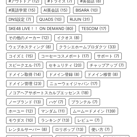
#アウトドア
(12)
#トライズ
(7)
#英会話
(8)
#英語学習
(15)
AI英会話
(15)
BISARA
(10)
DNS設定
(7)
QUADS
(10)
RiJUN
(31)
SKE48 LIVE！！ ON DEMAND
(80)
TESCOM
(17)
その他のメーカー
(12)
イクオス
(8)
ウェブホスティング
(8)
クラシエホームプロダクツ
(33)
コイズミ
(15)
コーセーコスメポート
(17)
サポート
(7)
スピークエル
(17)
セキュリティ
(20)
チャップアップ
(7)
ドメイン取得
(14)
ドメイン登録
(8)
ドメイン移管
(8)
ドメイン管理
(23)
ニューウェイジャパン
(17)
ノコアヘアサポートスカルプエッセンス
(18)
ノーブランド
(13)
ハゲ
(7)
プランテル
(7)
ホーユー
(12)
マンダム
(11)
ムームードメイン
(139)
モウダス
(10)
ランキング
(13)
レビュー
(7)
レンタルサーバー
(8)
ロリポップ
(13)
使い方
(7)