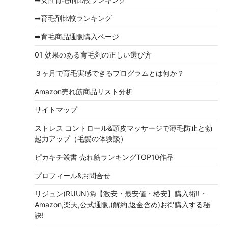
ブ
➡育毛剤比較ランキング
➡育毛商品通販購入ページ
01 効果のある育毛剤の正しい選び方
３ヶ月で育毛実感できるプログラムとは何か？
Amazon売れ筋商品リスト分析
サイトマップ
ストレス コントロール&頭皮マッサージで薄毛防止と勃
起力アップ（毛髪の体験談）
ピカキチ叢書 売れ筋ランキングTOP10作品
プロフィール&お問合せ
リジュン(RiJUN)㊙【激安・最安値・格安】購入術!!・
Amazon,楽天,公式通販,(解約,返金含め)お得購入する秘
訣!