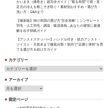
かいまき（掻巻き）超完全ガイド｜“着る布団”で肩・首・
足元の冷えを根こそぎ防ぐ！素材別おすすめ・選び方・
洗い方・Q&Aまで
【最新版】掛け布団の選び方“完全攻略”｜シンサレート・
羽毛・人工羽毛・調温・吸湿発熱…あなたの寝室に最適
解を出す快眠ガイド
【アシストステッパー】ハンドル付き・筋力アシスト・
ツイスト・天然木まで徹底分類！室内で“足腰と体幹”を育
てる選び方＆続け方ガイド
カテゴリー
カ
テ
アーカイブ
ゴ
リ
ア
ー
ー
固定ページ
カ
イ
➡女性育毛剤比較ランキング