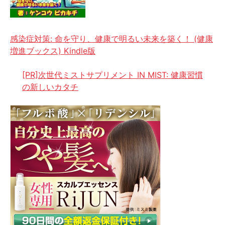
感染症対策: 命を守り、健康で明るい未来を築く！ (健康
増進ブックス) Kindle版
[PR]次世代ミストサプリメント IN MIST: 健康習慣
の新しいカタチ