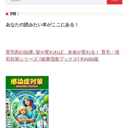
索:
PR :
あなたの読みたい本がここにある！
育毛剤の効果: 髪が変われば、未来が変わる！ 育毛・薄
毛対策シリーズ (健康増進ブックス) Kindle版