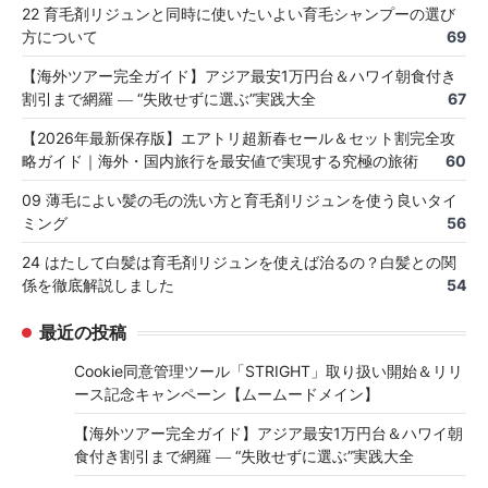
22 育毛剤リジュンと同時に使いたいよい育毛シャンプーの選び
方について
69
【海外ツアー完全ガイド】アジア最安1万円台＆ハワイ朝食付き
割引まで網羅 ― “失敗せずに選ぶ”実践大全
67
【2026年最新保存版】エアトリ超新春セール＆セット割完全攻
略ガイド｜海外・国内旅行を最安値で実現する究極の旅術
60
09 薄毛によい髪の毛の洗い方と育毛剤リジュンを使う良いタイ
ミング
56
24 はたして白髪は育毛剤リジュンを使えば治るの？白髪との関
係を徹底解説しました
54
最近の投稿
Cookie同意管理ツール「STRIGHT」取り扱い開始＆リリ
ース記念キャンペーン【ムームードメイン】
【海外ツアー完全ガイド】アジア最安1万円台＆ハワイ朝
食付き割引まで網羅 ― “失敗せずに選ぶ”実践大全