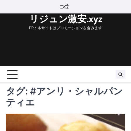
Skip
to
リジュン激安.xyz
content
PR：本サイトはプロモーションを含みます
タグ:
#アンリ・シャルパン
ティエ