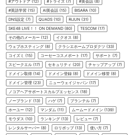
#アウトドア
(12)
#トライズ
(7)
#英会話
(8)
#英語学習
(15)
AI英会話
(15)
BISARA
(10)
DNS設定
(7)
QUADS
(10)
RiJUN
(31)
SKE48 LIVE！！ ON DEMAND
(80)
TESCOM
(17)
その他のメーカー
(12)
イクオス
(8)
ウェブホスティング
(8)
クラシエホームプロダクツ
(33)
コイズミ
(15)
コーセーコスメポート
(17)
サポート
(7)
スピークエル
(17)
セキュリティ
(20)
チャップアップ
(7)
ドメイン取得
(14)
ドメイン登録
(8)
ドメイン移管
(8)
ドメイン管理
(23)
ニューウェイジャパン
(17)
ノコアヘアサポートスカルプエッセンス
(18)
ノーブランド
(13)
ハゲ
(7)
プランテル
(7)
ホーユー
(12)
マンダム
(11)
ムームードメイン
(139)
モウダス
(10)
ランキング
(13)
レビュー
(7)
レンタルサーバー
(8)
ロリポップ
(13)
使い方
(7)