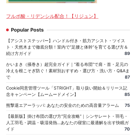
フルボ酸・リデンシル配合！【リジュン】
Popular Posts
【アシストステッパー】ハンドル付き・筋力アシスト・ツイス
ト・天然木まで徹底分類！室内で“足腰と体幹”を育てる選び方＆
続け方ガイド
89
かいまき（掻巻き）超完全ガイド｜“着る布団”で肩・首・足元の
冷えを根こそぎ防ぐ！素材別おすすめ・選び方・洗い方・Q&Aま
で
87
Cookie同意管理ツール「STRIGHT」取り扱い開始＆リリース記
念キャンペーン【ムームードメイン】
85
熊撃退エアーラッパ: あなたの安全のための高音量アラーム
75
【最新版】掛け布団の選び方“完全攻略”｜シンサレート・羽毛・
人工羽毛・調温・吸湿発熱…あなたの寝室に最適解を出す快眠ガ
イド
70