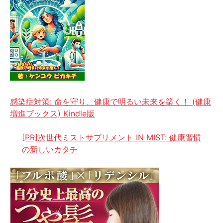
感染症対策: 命を守り、健康で明るい未来を築く！ (健康
増進ブックス) Kindle版
[PR]次世代ミストサプリメント IN MIST: 健康習慣
の新しいカタチ