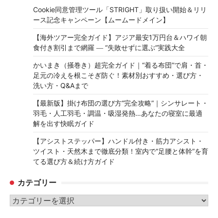
Cookie同意管理ツール「STRIGHT」取り扱い開始＆リリ
ース記念キャンペーン【ムームードメイン】
【海外ツアー完全ガイド】アジア最安1万円台＆ハワイ朝
食付き割引まで網羅 ― “失敗せずに選ぶ”実践大全
かいまき（掻巻き）超完全ガイド｜“着る布団”で肩・首・
足元の冷えを根こそぎ防ぐ！素材別おすすめ・選び方・
洗い方・Q&Aまで
【最新版】掛け布団の選び方“完全攻略”｜シンサレート・
羽毛・人工羽毛・調温・吸湿発熱…あなたの寝室に最適
解を出す快眠ガイド
【アシストステッパー】ハンドル付き・筋力アシスト・
ツイスト・天然木まで徹底分類！室内で“足腰と体幹”を育
てる選び方＆続け方ガイド
カテゴリー
カ
テ