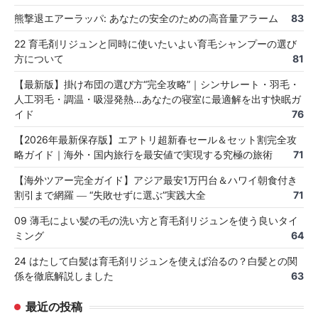
熊撃退エアーラッパ: あなたの安全のための高音量アラーム
83
22 育毛剤リジュンと同時に使いたいよい育毛シャンプーの選び
方について
81
【最新版】掛け布団の選び方“完全攻略”｜シンサレート・羽毛・
人工羽毛・調温・吸湿発熱…あなたの寝室に最適解を出す快眠ガ
イド
76
【2026年最新保存版】エアトリ超新春セール＆セット割完全攻
略ガイド｜海外・国内旅行を最安値で実現する究極の旅術
71
【海外ツアー完全ガイド】アジア最安1万円台＆ハワイ朝食付き
割引まで網羅 ― “失敗せずに選ぶ”実践大全
71
09 薄毛によい髪の毛の洗い方と育毛剤リジュンを使う良いタイ
ミング
64
24 はたして白髪は育毛剤リジュンを使えば治るの？白髪との関
係を徹底解説しました
63
最近の投稿