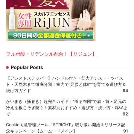
フルボ酸・リデンシル配合！【リジュン】
Popular Posts
【アシストステッパー】ハンドル付き・筋力アシスト・ツイス
ト・天然木まで徹底分類！室内で“足腰と体幹”を育てる選び方＆
続け方ガイド
94
かいまき（掻巻き）超完全ガイド｜“着る布団”で肩・首・足元の
冷えを根こそぎ防ぐ！素材別おすすめ・選び方・洗い方・Q&Aま
で
92
Cookie同意管理ツール「STRIGHT」取り扱い開始＆リリース記
念キャンペーン【ムームードメイン】
91