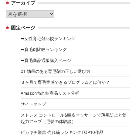
アーカイブ
ゴ
リ
ア
ー
ー
固定ページ
カ
イ
➡女性育毛剤比較ランキング
ブ
➡育毛剤比較ランキング
➡育毛商品通販購入ページ
01 効果のある育毛剤の正しい選び方
３ヶ月で育毛実感できるプログラムとは何か？
Amazon売れ筋商品リスト分析
サイトマップ
ストレス コントロール&頭皮マッサージで薄毛防止と勃
起力アップ（毛髪の体験談）
ピカキチ叢書 売れ筋ランキングTOP10作品