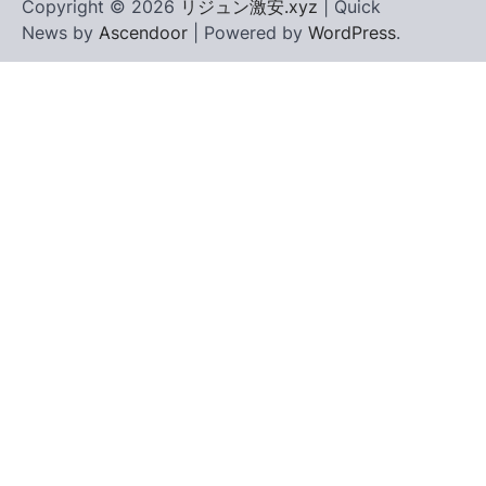
Copyright © 2026
リジュン激安.xyz
| Quick
News by
Ascendoor
| Powered by
WordPress
.