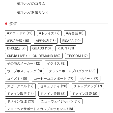
薄毛ハゲのコラム
薄毛ハゲ激選リンク
タグ
#アウトドア
(12)
#トライズ
(7)
#英会話
(8)
#英語学習
(15)
AI英会話
(15)
BISARA
(10)
DNS設定
(7)
QUADS
(10)
RiJUN
(31)
SKE48 LIVE！！ ON DEMAND
(80)
TESCOM
(17)
その他のメーカー
(12)
イクオス
(8)
ウェブホスティング
(8)
クラシエホームプロダクツ
(33)
コイズミ
(15)
コーセーコスメポート
(17)
サポート
(7)
スピークエル
(17)
セキュリティ
(20)
チャップアップ
(7)
ドメイン取得
(14)
ドメイン登録
(8)
ドメイン移管
(8)
ドメイン管理
(23)
ニューウェイジャパン
(17)
ノコアヘアサポートスカルプエッセンス
(18)