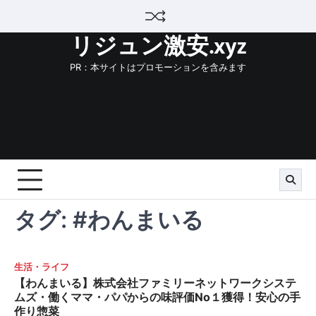
Skip
to
リジュン激安.xyz
content
PR：本サイトはプロモーションを含みます
タグ:
#わんまいる
生活・ライフ
【わんまいる】株式会社ファミリーネットワークシステ
ムズ・働くママ・パパからの味評価No１獲得！安心の手
作り惣菜