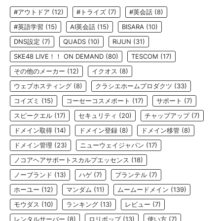
#アウトドア
(12)
#トライズ
(7)
#英会話
(8)
#英語学習
(15)
AI英会話
(15)
BISARA
(10)
DNS設定
(7)
QUADS
(10)
RiJUN
(31)
SKE48 LIVE！！ ON DEMAND
(80)
TESCOM
(17)
その他のメーカー
(12)
イクオス
(8)
ウェブホスティング
(8)
クラシエホームプロダクツ
(33)
コイズミ
(15)
コーセーコスメポート
(17)
サポート
(7)
スピークエル
(17)
セキュリティ
(20)
チャップアップ
(7)
ドメイン取得
(14)
ドメイン登録
(8)
ドメイン移管
(8)
ドメイン管理
(23)
ニューウェイジャパン
(17)
ノコアヘアサポートスカルプエッセンス
(18)
ノーブランド
(13)
ハゲ
(7)
プランテル
(7)
ホーユー
(12)
マンダム
(11)
ムームードメイン
(139)
モウダス
(10)
ランキング
(13)
レビュー
(7)
レンタルサーバー
(8)
ロリポップ
(13)
使い方
(7)