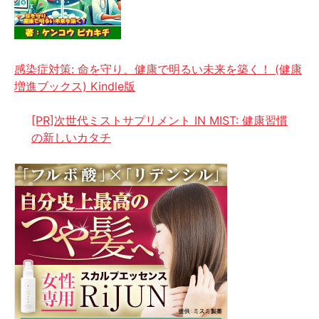
感染症対策: 命を守り、健康で明るい未来を築く！ (健康
増進ブックス) Kindle版
[PR]次世代ミストサプリメント IN MIST: 健康習慣
の新しいカタチ