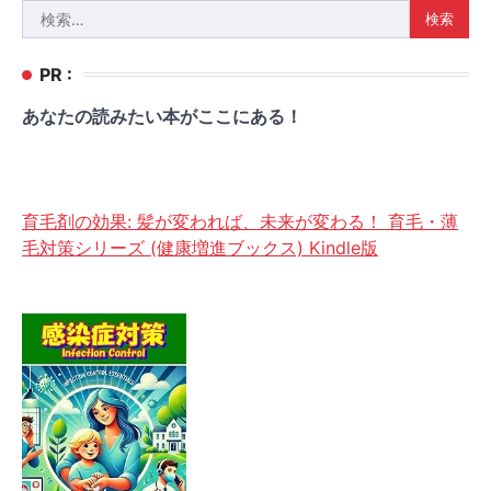
検
索:
PR :
あなたの読みたい本がここにある！
育毛剤の効果: 髪が変われば、未来が変わる！ 育毛・薄
毛対策シリーズ (健康増進ブックス) Kindle版