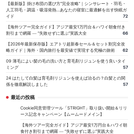
【最新版】掛け布団の選び方“完全攻略”｜シンサレート・羽毛・
人工羽毛・調温・吸湿発熱…あなたの寝室に最適解を出す快眠ガ
イド
72
【海外ツアー完全ガイド】アジア最安1万円台＆ハワイ朝食付き
割引まで網羅 ― “失敗せずに選ぶ”実践大全
66
【2026年最新保存版】エアトリ超新春セール＆セット割完全攻
略ガイド｜海外・国内旅行を最安値で実現する究極の旅術
62
09 薄毛によい髪の毛の洗い方と育毛剤リジュンを使う良いタイ
ミング
57
24 はたして白髪は育毛剤リジュンを使えば治るの？白髪との関
係を徹底解説しました
57
最近の投稿
Cookie同意管理ツール「STRIGHT」取り扱い開始＆リリ
ース記念キャンペーン【ムームードメイン】
【海外ツアー完全ガイド】アジア最安1万円台＆ハワイ朝
食付き割引まで網羅 ― “失敗せずに選ぶ”実践大全