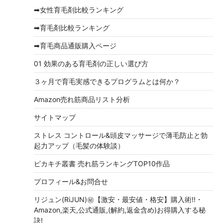
イ
➡女性育毛剤比較ランキング
ブ
➡育毛剤比較ランキング
➡育毛商品通販購入ページ
01 効果のある育毛剤の正しい選び方
３ヶ月で育毛実感できるプログラムとは何か？
Amazon売れ筋商品リスト分析
サイトマップ
ストレス コントロール&頭皮マッサージで薄毛防止と勃
起力アップ（毛髪の体験談）
ピカキチ叢書 売れ筋ランキングTOP10作品
プロフィール&お問合せ
リジュン(RiJUN)㊙【激安・最安値・格安】購入術!!・
Amazon,楽天,公式通販,(解約,返金含め)お得購入する秘
訣!