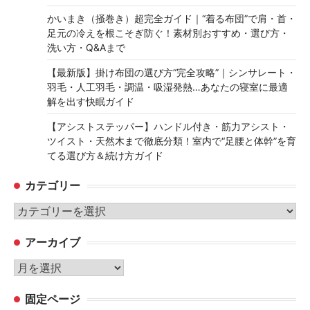
かいまき（掻巻き）超完全ガイド｜“着る布団”で肩・首・
足元の冷えを根こそぎ防ぐ！素材別おすすめ・選び方・
洗い方・Q&Aまで
【最新版】掛け布団の選び方“完全攻略”｜シンサレート・
羽毛・人工羽毛・調温・吸湿発熱…あなたの寝室に最適
解を出す快眠ガイド
【アシストステッパー】ハンドル付き・筋力アシスト・
ツイスト・天然木まで徹底分類！室内で“足腰と体幹”を育
てる選び方＆続け方ガイド
カテゴリー
カ
テ
アーカイブ
ゴ
リ
ア
ー
ー
固定ページ
カ