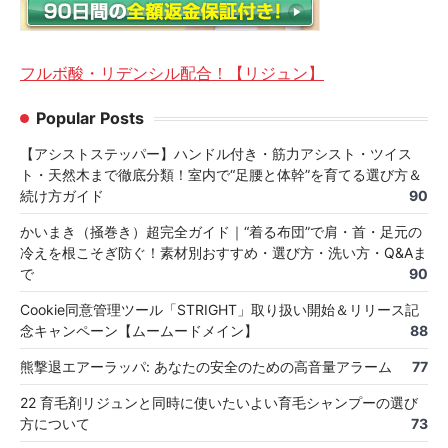
フルボ酸・リデンシル配合！【リジュン】
Popular Posts
【アシストステッパー】ハンドル付き・筋力アシスト・ツイス
ト・天然木まで徹底分類！室内で“足腰と体幹”を育てる選び方＆
続け方ガイド
90
かいまき（掻巻き）超完全ガイド｜“着る布団”で肩・首・足元の
冷えを根こそぎ防ぐ！素材別おすすめ・選び方・洗い方・Q&Aま
で
90
Cookie同意管理ツール「STRIGHT」取り扱い開始＆リリース記
念キャンペーン【ムームードメイン】
88
熊撃退エアーラッパ: あなたの安全のための高音量アラーム
77
22 育毛剤リジュンと同時に使いたいよい育毛シャンプーの選び
方について
73