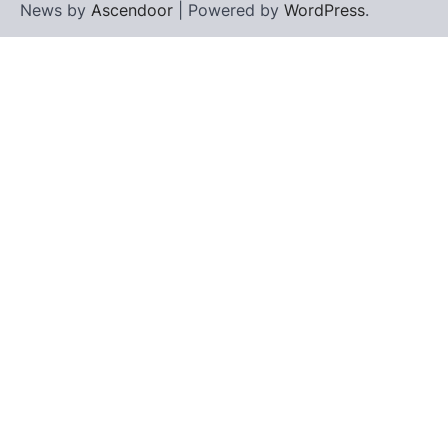
News by
Ascendoor
| Powered by
WordPress
.