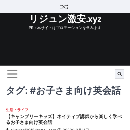
Skip
to
リジュン激安.xyz
content
PR：本サイトはプロモーションを含みます
タグ:
#お子さま向け英会話
生活・ライフ
【キャンブリーキッズ】ネイティブ講師から楽しく学べ
るお子さま向け英会話