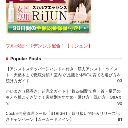
フルボ酸・リデンシル配合！【リジュン】
Popular Posts
【アシストステッパー】ハンドル付き・筋力アシスト・ツイス
ト・天然木まで徹底分類！室内で“足腰と体幹”を育てる選び方＆
続け方ガイド
93
かいまき（掻巻き）超完全ガイド｜“着る布団”で肩・首・足元の
冷えを根こそぎ防ぐ！素材別おすすめ・選び方・洗い方・Q&Aま
で
92
Cookie同意管理ツール「STRIGHT」取り扱い開始＆リリース記
念キャンペーン【ムームードメイン】
91