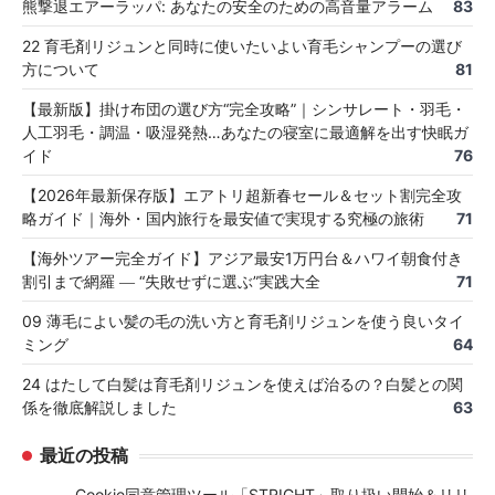
熊撃退エアーラッパ: あなたの安全のための高音量アラーム
83
22 育毛剤リジュンと同時に使いたいよい育毛シャンプーの選び
方について
81
【最新版】掛け布団の選び方“完全攻略”｜シンサレート・羽毛・
人工羽毛・調温・吸湿発熱…あなたの寝室に最適解を出す快眠ガ
イド
76
【2026年最新保存版】エアトリ超新春セール＆セット割完全攻
略ガイド｜海外・国内旅行を最安値で実現する究極の旅術
71
【海外ツアー完全ガイド】アジア最安1万円台＆ハワイ朝食付き
割引まで網羅 ― “失敗せずに選ぶ”実践大全
71
09 薄毛によい髪の毛の洗い方と育毛剤リジュンを使う良いタイ
ミング
64
24 はたして白髪は育毛剤リジュンを使えば治るの？白髪との関
係を徹底解説しました
63
最近の投稿
Cookie同意管理ツール「STRIGHT」取り扱い開始＆リリ