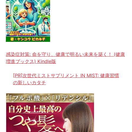
感染症対策: 命を守り、健康で明るい未来を築く！ (健康
増進ブックス) Kindle版
[PR]次世代ミストサプリメント IN MIST: 健康習慣
の新しいカタチ