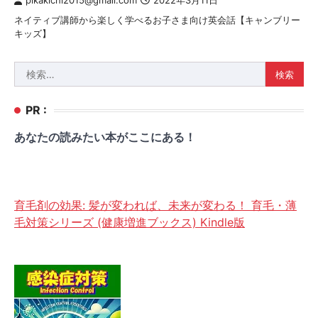
pikakichi2015@gmail.com
2022年3月11日
ネイティブ講師から楽しく学べるお子さま向け英会話【キャンブリー
キッズ】
検
索:
PR :
あなたの読みたい本がここにある！
育毛剤の効果: 髪が変われば、未来が変わる！ 育毛・薄
毛対策シリーズ (健康増進ブックス) Kindle版