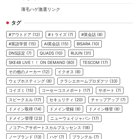
薄毛ハゲ激選リンク
タグ
#アウトドア
(12)
#トライズ
(7)
#英会話
(8)
#英語学習
(15)
AI英会話
(15)
BISARA
(10)
DNS設定
(7)
QUADS
(10)
RiJUN
(31)
SKE48 LIVE！！ ON DEMAND
(80)
TESCOM
(17)
その他のメーカー
(12)
イクオス
(8)
ウェブホスティング
(8)
クラシエホームプロダクツ
(33)
コイズミ
(15)
コーセーコスメポート
(17)
サポート
(7)
スピークエル
(17)
セキュリティ
(20)
チャップアップ
(7)
ドメイン取得
(14)
ドメイン登録
(8)
ドメイン移管
(8)
ドメイン管理
(23)
ニューウェイジャパン
(17)
ノコアヘアサポートスカルプエッセンス
(18)
ノーブランド
(13)
ハゲ
(7)
プランテル
(7)