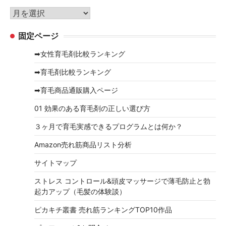
リ
ア
ー
ー
固定ページ
カ
イ
➡女性育毛剤比較ランキング
ブ
➡育毛剤比較ランキング
➡育毛商品通販購入ページ
01 効果のある育毛剤の正しい選び方
３ヶ月で育毛実感できるプログラムとは何か？
Amazon売れ筋商品リスト分析
サイトマップ
ストレス コントロール&頭皮マッサージで薄毛防止と勃
起力アップ（毛髪の体験談）
ピカキチ叢書 売れ筋ランキングTOP10作品