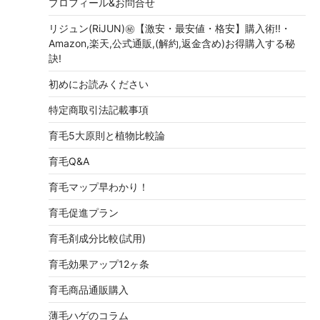
プロフィール&お問合せ
リジュン(RiJUN)㊙【激安・最安値・格安】購入術!!・
Amazon,楽天,公式通販,(解約,返金含め)お得購入する秘
訣!
初めにお読みください
特定商取引法記載事項
育毛5大原則と植物比較論
育毛Q&A
育毛マップ早わかり！
育毛促進プラン
育毛剤成分比較(試用)
育毛効果アップ12ヶ条
育毛商品通販購入
薄毛ハゲのコラム