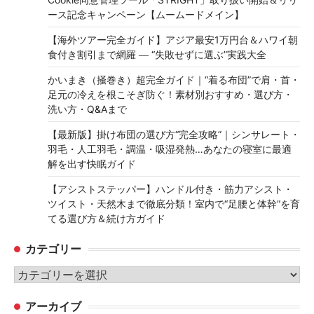
ース記念キャンペーン【ムームードメイン】
【海外ツアー完全ガイド】アジア最安1万円台＆ハワイ朝
食付き割引まで網羅 ― “失敗せずに選ぶ”実践大全
かいまき（掻巻き）超完全ガイド｜“着る布団”で肩・首・
足元の冷えを根こそぎ防ぐ！素材別おすすめ・選び方・
洗い方・Q&Aまで
【最新版】掛け布団の選び方“完全攻略”｜シンサレート・
羽毛・人工羽毛・調温・吸湿発熱…あなたの寝室に最適
解を出す快眠ガイド
【アシストステッパー】ハンドル付き・筋力アシスト・
ツイスト・天然木まで徹底分類！室内で“足腰と体幹”を育
てる選び方＆続け方ガイド
カテゴリー
カ
テ
アーカイブ
ゴ