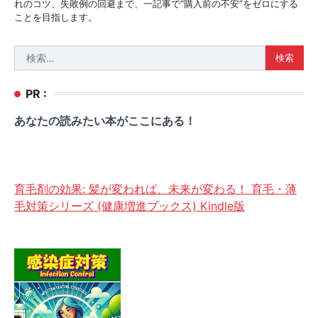
れのコツ、失敗例の回避まで、一記事で“購入前の不安”をゼロにする
ことを目指します。
検
索:
PR :
あなたの読みたい本がここにある！
育毛剤の効果: 髪が変われば、未来が変わる！ 育毛・薄
毛対策シリーズ (健康増進ブックス) Kindle版