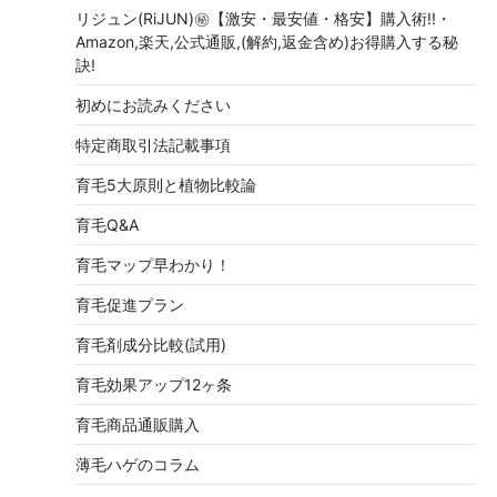
リジュン(RiJUN)㊙【激安・最安値・格安】購入術!!・
Amazon,楽天,公式通販,(解約,返金含め)お得購入する秘
訣!
初めにお読みください
特定商取引法記載事項
育毛5大原則と植物比較論
育毛Q&A
育毛マップ早わかり！
育毛促進プラン
育毛剤成分比較(試用)
育毛効果アップ12ヶ条
育毛商品通販購入
薄毛ハゲのコラム