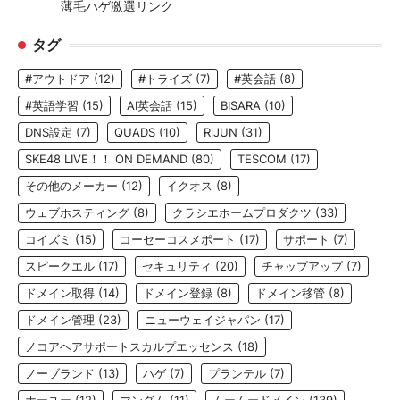
薄毛ハゲ激選リンク
タグ
#アウトドア
(12)
#トライズ
(7)
#英会話
(8)
#英語学習
(15)
AI英会話
(15)
BISARA
(10)
DNS設定
(7)
QUADS
(10)
RiJUN
(31)
SKE48 LIVE！！ ON DEMAND
(80)
TESCOM
(17)
その他のメーカー
(12)
イクオス
(8)
ウェブホスティング
(8)
クラシエホームプロダクツ
(33)
コイズミ
(15)
コーセーコスメポート
(17)
サポート
(7)
スピークエル
(17)
セキュリティ
(20)
チャップアップ
(7)
ドメイン取得
(14)
ドメイン登録
(8)
ドメイン移管
(8)
ドメイン管理
(23)
ニューウェイジャパン
(17)
ノコアヘアサポートスカルプエッセンス
(18)
ノーブランド
(13)
ハゲ
(7)
プランテル
(7)