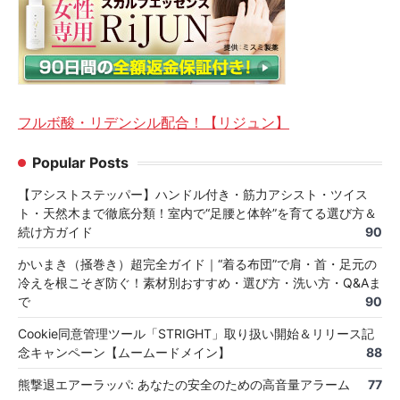
フルボ酸・リデンシル配合！【リジュン】
Popular Posts
【アシストステッパー】ハンドル付き・筋力アシスト・ツイス
ト・天然木まで徹底分類！室内で“足腰と体幹”を育てる選び方＆
続け方ガイド
90
かいまき（掻巻き）超完全ガイド｜“着る布団”で肩・首・足元の
冷えを根こそぎ防ぐ！素材別おすすめ・選び方・洗い方・Q&Aま
で
90
Cookie同意管理ツール「STRIGHT」取り扱い開始＆リリース記
念キャンペーン【ムームードメイン】
88
熊撃退エアーラッパ: あなたの安全のための高音量アラーム
77