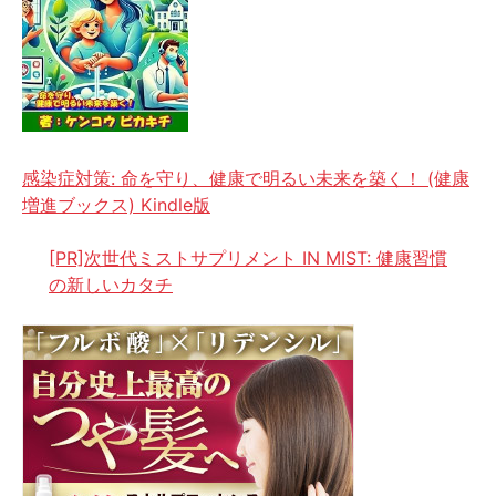
感染症対策: 命を守り、健康で明るい未来を築く！ (健康
増進ブックス) Kindle版
[PR]次世代ミストサプリメント IN MIST: 健康習慣
の新しいカタチ