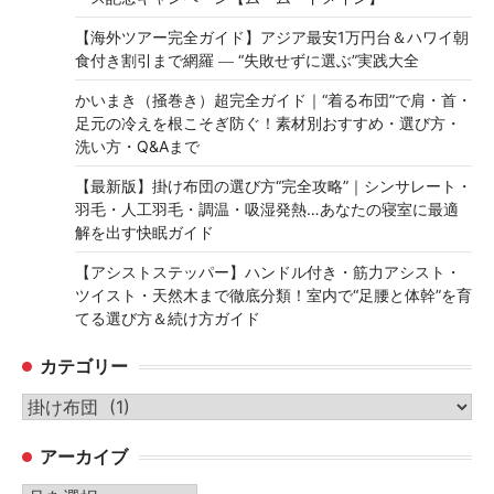
【海外ツアー完全ガイド】アジア最安1万円台＆ハワイ朝
食付き割引まで網羅 ― “失敗せずに選ぶ”実践大全
かいまき（掻巻き）超完全ガイド｜“着る布団”で肩・首・
足元の冷えを根こそぎ防ぐ！素材別おすすめ・選び方・
洗い方・Q&Aまで
【最新版】掛け布団の選び方“完全攻略”｜シンサレート・
羽毛・人工羽毛・調温・吸湿発熱…あなたの寝室に最適
解を出す快眠ガイド
【アシストステッパー】ハンドル付き・筋力アシスト・
ツイスト・天然木まで徹底分類！室内で“足腰と体幹”を育
てる選び方＆続け方ガイド
カテゴリー
カ
テ
アーカイブ
ゴ
リ