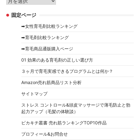
ア
ー
ー
固定ページ
カ
イ
➡女性育毛剤比較ランキング
ブ
➡育毛剤比較ランキング
➡育毛商品通販購入ページ
01 効果のある育毛剤の正しい選び方
３ヶ月で育毛実感できるプログラムとは何か？
Amazon売れ筋商品リスト分析
サイトマップ
ストレス コントロール&頭皮マッサージで薄毛防止と勃
起力アップ（毛髪の体験談）
ピカキチ叢書 売れ筋ランキングTOP10作品
プロフィール&お問合せ