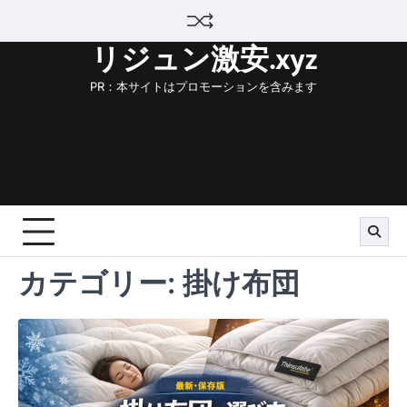
Skip
to
リジュン激安.xyz
content
PR：本サイトはプロモーションを含みます
カテゴリー:
掛け布団