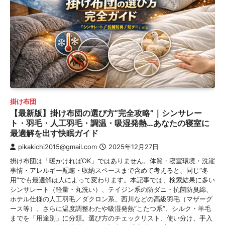
掛け布団
【最新版】掛け布団の選び方“完全攻略”｜シンサレー
ト・羽毛・人工羽毛・調温・吸湿発熱…あなたの寝室に
最適解を出す快眠ガイド
pikakichi2015@gmail.com
2025年12月27日
掛け布団は「暖かければOK」ではありません。体質・寝室環境・洗濯
事情・アレルギー配慮・収納スペースまで含めて考えると、同じ“冬
用”でも最適解は人によって変わります。本記事では、検索結果に多い
シンサレート（軽量・丸洗い）、テイジン系の防ダニ・抗菌防臭綿、
ホテル仕様の人工羽毛／ダクロン系、西川などの高級羽毛（マザーグ
ース等）、さらに温度調整わたや吸湿発熱“こたつ系”、シルク・羊毛
までを「用途別」に分類。選び方のチェックリスト、使い分け、手入