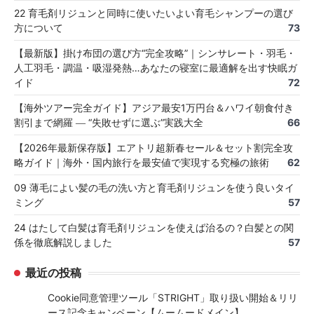
22 育毛剤リジュンと同時に使いたいよい育毛シャンプーの選び
方について
73
【最新版】掛け布団の選び方“完全攻略”｜シンサレート・羽毛・
人工羽毛・調温・吸湿発熱…あなたの寝室に最適解を出す快眠ガ
イド
72
【海外ツアー完全ガイド】アジア最安1万円台＆ハワイ朝食付き
割引まで網羅 ― “失敗せずに選ぶ”実践大全
66
【2026年最新保存版】エアトリ超新春セール＆セット割完全攻
略ガイド｜海外・国内旅行を最安値で実現する究極の旅術
62
09 薄毛によい髪の毛の洗い方と育毛剤リジュンを使う良いタイ
ミング
57
24 はたして白髪は育毛剤リジュンを使えば治るの？白髪との関
係を徹底解説しました
57
最近の投稿
Cookie同意管理ツール「STRIGHT」取り扱い開始＆リリ
ース記念キャンペーン【ムームードメイン】