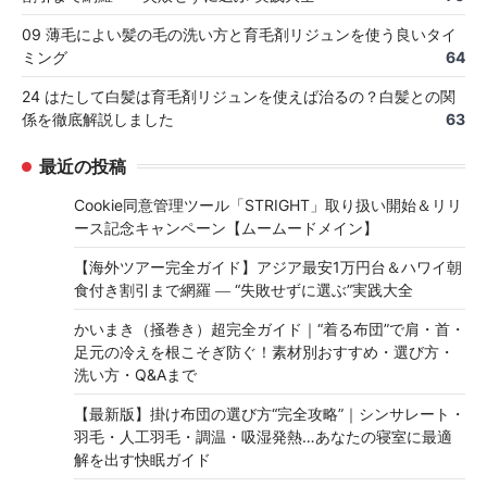
09 薄毛によい髪の毛の洗い方と育毛剤リジュンを使う良いタイ
ミング
64
24 はたして白髪は育毛剤リジュンを使えば治るの？白髪との関
係を徹底解説しました
63
最近の投稿
Cookie同意管理ツール「STRIGHT」取り扱い開始＆リリ
ース記念キャンペーン【ムームードメイン】
【海外ツアー完全ガイド】アジア最安1万円台＆ハワイ朝
食付き割引まで網羅 ― “失敗せずに選ぶ”実践大全
かいまき（掻巻き）超完全ガイド｜“着る布団”で肩・首・
足元の冷えを根こそぎ防ぐ！素材別おすすめ・選び方・
洗い方・Q&Aまで
【最新版】掛け布団の選び方“完全攻略”｜シンサレート・
羽毛・人工羽毛・調温・吸湿発熱…あなたの寝室に最適
解を出す快眠ガイド