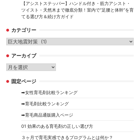
【アシストステッパー】ハンドル付き・筋力アシスト・
ツイスト・天然木まで徹底分類！室内で“足腰と体幹”を育
てる選び方＆続け方ガイド
カテゴリー
カ
テ
アーカイブ
ゴ
リ
ア
ー
ー
固定ページ
カ
イ
➡女性育毛剤比較ランキング
ブ
➡育毛剤比較ランキング
➡育毛商品通販購入ページ
01 効果のある育毛剤の正しい選び方
３ヶ月で育毛実感できるプログラムとは何か？