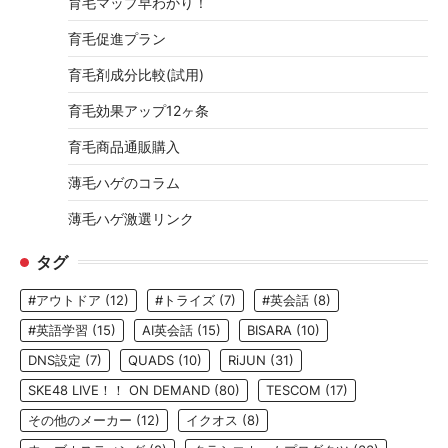
育毛マップ早わかり！
育毛促進プラン
育毛剤成分比較(試用)
育毛効果アップ12ヶ条
育毛商品通販購入
薄毛ハゲのコラム
薄毛ハゲ激選リンク
タグ
#アウトドア
(12)
#トライズ
(7)
#英会話
(8)
#英語学習
(15)
AI英会話
(15)
BISARA
(10)
DNS設定
(7)
QUADS
(10)
RiJUN
(31)
SKE48 LIVE！！ ON DEMAND
(80)
TESCOM
(17)
その他のメーカー
(12)
イクオス
(8)