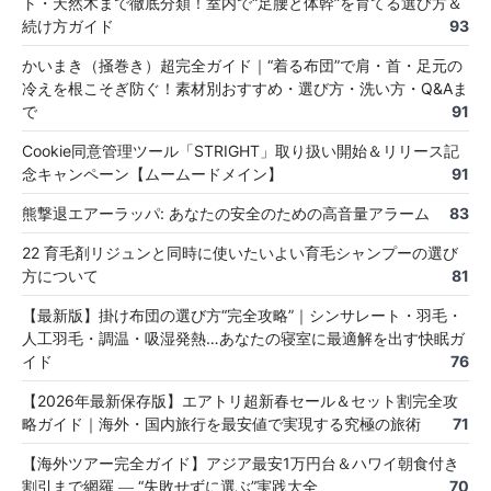
ト・天然木まで徹底分類！室内で“足腰と体幹”を育てる選び方＆
続け方ガイド
93
かいまき（掻巻き）超完全ガイド｜“着る布団”で肩・首・足元の
冷えを根こそぎ防ぐ！素材別おすすめ・選び方・洗い方・Q&Aま
で
91
Cookie同意管理ツール「STRIGHT」取り扱い開始＆リリース記
念キャンペーン【ムームードメイン】
91
熊撃退エアーラッパ: あなたの安全のための高音量アラーム
83
22 育毛剤リジュンと同時に使いたいよい育毛シャンプーの選び
方について
81
【最新版】掛け布団の選び方“完全攻略”｜シンサレート・羽毛・
人工羽毛・調温・吸湿発熱…あなたの寝室に最適解を出す快眠ガ
イド
76
【2026年最新保存版】エアトリ超新春セール＆セット割完全攻
略ガイド｜海外・国内旅行を最安値で実現する究極の旅術
71
【海外ツアー完全ガイド】アジア最安1万円台＆ハワイ朝食付き
割引まで網羅 ― “失敗せずに選ぶ”実践大全
70