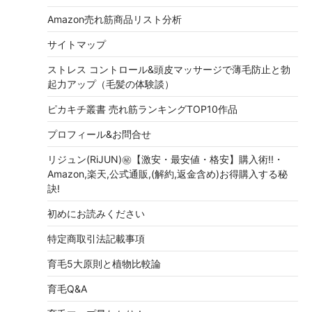
Amazon売れ筋商品リスト分析
サイトマップ
ストレス コントロール&頭皮マッサージで薄毛防止と勃
起力アップ（毛髪の体験談）
ピカキチ叢書 売れ筋ランキングTOP10作品
プロフィール&お問合せ
リジュン(RiJUN)㊙【激安・最安値・格安】購入術!!・
Amazon,楽天,公式通販,(解約,返金含め)お得購入する秘
訣!
初めにお読みください
特定商取引法記載事項
育毛5大原則と植物比較論
育毛Q&A