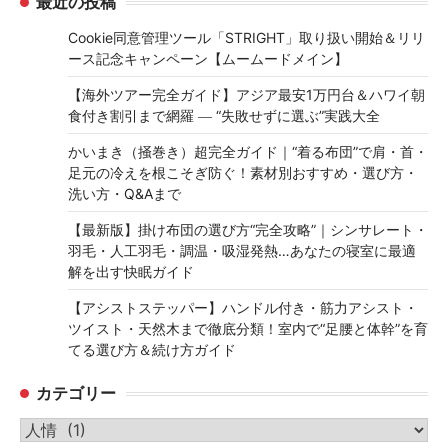
最近の投稿
Cookie同意管理ツール「STRIGHT」取り扱い開始＆リリ
ース記念キャンペーン【ムームードメイン】
【海外ツアー完全ガイド】アジア最安1万円台＆ハワイ朝
食付き割引まで網羅 ― “失敗せずに選ぶ”実践大全
かいまき（掻巻き）超完全ガイド｜“着る布団”で肩・首・
足元の冷えを根こそぎ防ぐ！素材別おすすめ・選び方・
洗い方・Q&Aまで
【最新版】掛け布団の選び方“完全攻略”｜シンサレート・
羽毛・人工羽毛・調温・吸湿発熱…あなたの寝室に最適
解を出す快眠ガイド
【アシストステッパー】ハンドル付き・筋力アシスト・
ツイスト・天然木まで徹底分類！室内で“足腰と体幹”を育
てる選び方＆続け方ガイド
カテゴリー
カ