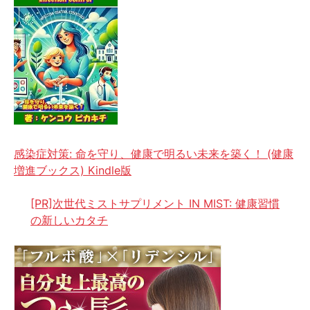
感染症対策: 命を守り、健康で明るい未来を築く！ (健康
増進ブックス) Kindle版
[PR]次世代ミストサプリメント IN MIST: 健康習慣
の新しいカタチ