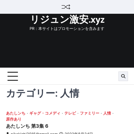
Skip
to
リジュン激安.xyz
content
PR：本サイトはプロモーションを含みます
カテゴリー:
人情
あたしンち
ギャグ・コメディ
テレビ
ファミリー
人情
原作あり
あたしンち 第3集 6