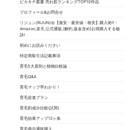
ピカキチ叢書 売れ筋ランキングTOP10作品
プロフィール&お問合せ
リジュン(RiJUN)㊙【激安・最安値・格安】購入術!!・
Amazon,楽天,公式通販,(解約,返金含め)お得購入する秘
訣!
初めにお読みください
特定商取引法記載事項
育毛5大原則と植物比較論
育毛Q&A
育毛マップ早わかり！
育毛促進プラン
育毛剤成分比較(試用)
育毛効果アップ12ヶ条
育毛商品通販購入