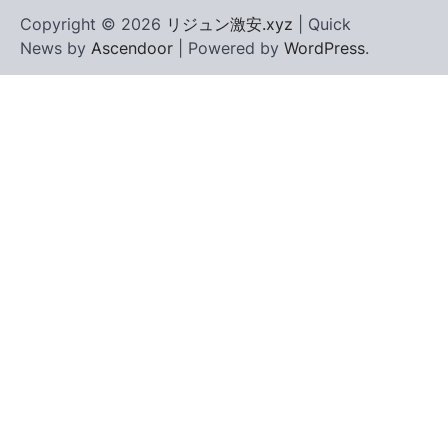
Copyright © 2026
リジュン激安.xyz
| Quick
News by
Ascendoor
| Powered by
WordPress
.