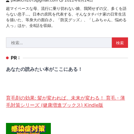
pikakichi2015@gmail.com
2022年8月24日
超マイペースな母、流行に乗り切れない娘、我関せずの父、多くを語
らない息子…。日本の庶民を代表する、そんなタチバナ家の日常生活
を描いた、等身大の面白さ。「防災グッズ」、「しみちゃん、悩める
人っ」ほか、全8話を収録。
検
索:
PR :
あなたの読みたい本がここにある！
育毛剤の効果: 髪が変われば、未来が変わる！ 育毛・薄
毛対策シリーズ (健康増進ブックス) Kindle版