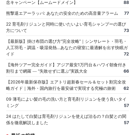
念キャンペーン【ムームードメイン】
88
熊撃退エアーラッパ: あなたの安全のための高音量アラーム
77
22 育毛剤リジュンと同時に使いたいよい育毛シャンプーの選び
方について
73
【最新版】掛け布団の選び方“完全攻略”｜シンサレート・羽毛・
人工羽毛・調温・吸湿発熱…あなたの寝室に最適解を出す快眠ガ
イド
72
【海外ツアー完全ガイド】アジア最安1万円台＆ハワイ朝食付き
割引まで網羅 ― “失敗せずに選ぶ”実践大全
66
【2026年最新保存版】エアトリ超新春セール＆セット割完全攻
略ガイド｜海外・国内旅行を最安値で実現する究極の旅術
62
09 薄毛によい髪の毛の洗い方と育毛剤リジュンを使う良いタイ
ミング
57
24 はたして白髪は育毛剤リジュンを使えば治るの？白髪との関
係を徹底解説しました
57