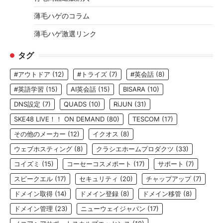
薄毛ハゲのコラム
薄毛ハゲ激選リンク
タグ
#アウトドア
(12)
#トライズ
(7)
#英会話
(8)
#英語学習
(15)
AI英会話
(15)
BISARA
(10)
DNS設定
(7)
QUADS
(10)
RiJUN
(31)
SKE48 LIVE！！ ON DEMAND
(80)
TESCOM
(17)
その他のメーカー
(12)
イクオス
(8)
ウェブホスティング
(8)
クラシエホームプロダクツ
(33)
コイズミ
(15)
コーセーコスメポート
(17)
サポート
(7)
スピークエル
(17)
セキュリティ
(20)
チャップアップ
(7)
ドメイン取得
(14)
ドメイン登録
(8)
ドメイン移管
(8)
ドメイン管理
(23)
ニューウェイジャパン
(17)