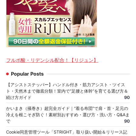
フルボ酸・リデンシル配合！【リジュン】
Popular Posts
【アシストステッパー】ハンドル付き・筋力アシスト・ツイス
ト・天然木まで徹底分類！室内で“足腰と体幹”を育てる選び方＆
続け方ガイド
90
かいまき（掻巻き）超完全ガイド｜“着る布団”で肩・首・足元の
冷えを根こそぎ防ぐ！素材別おすすめ・選び方・洗い方・Q&Aま
で
90
Cookie同意管理ツール「STRIGHT」取り扱い開始＆リリース記