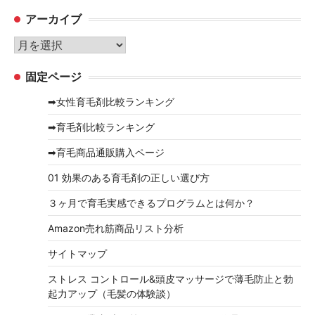
テ
アーカイブ
ゴ
リ
ア
ー
ー
固定ページ
カ
イ
➡女性育毛剤比較ランキング
ブ
➡育毛剤比較ランキング
➡育毛商品通販購入ページ
01 効果のある育毛剤の正しい選び方
３ヶ月で育毛実感できるプログラムとは何か？
Amazon売れ筋商品リスト分析
サイトマップ
ストレス コントロール&頭皮マッサージで薄毛防止と勃
起力アップ（毛髪の体験談）