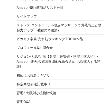
Amazon売れ筋商品リスト分析
サイトマップ
ストレス コントロール&頭皮マッサージで薄毛防止と勃
起力アップ（毛髪の体験談）
ピカキチ叢書 売れ筋ランキングTOP10作品
プロフィール&お問合せ
リジュン(RiJUN)㊙【激安・最安値・格安】購入術!!・
Amazon,楽天,公式通販,(解約,返金含め)お得購入する秘
訣!
初めにお読みください
特定商取引法記載事項
育毛5大原則と植物比較論
育毛Q&A