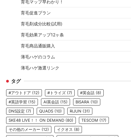
育毛マップ早わかり！
育毛促進プラン
育毛剤成分比較(試用)
育毛効果アップ12ヶ条
育毛商品通販購入
薄毛ハゲのコラム
薄毛ハゲ激選リンク
タグ
#アウトドア
(12)
#トライズ
(7)
#英会話
(8)
#英語学習
(15)
AI英会話
(15)
BISARA
(10)
DNS設定
(7)
QUADS
(10)
RiJUN
(31)
SKE48 LIVE！！ ON DEMAND
(80)
TESCOM
(17)
その他のメーカー
(12)
イクオス
(8)