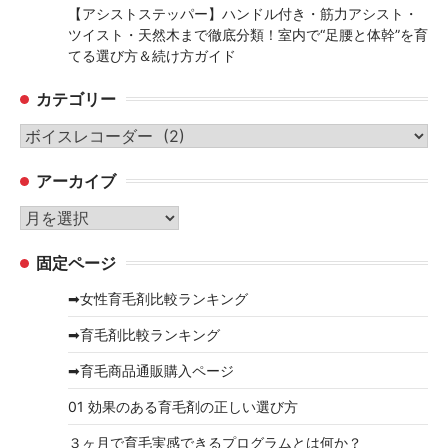
【アシストステッパー】ハンドル付き・筋力アシスト・
ツイスト・天然木まで徹底分類！室内で“足腰と体幹”を育
てる選び方＆続け方ガイド
カテゴリー
カ
テ
アーカイブ
ゴ
リ
ア
ー
ー
固定ページ
カ
イ
➡女性育毛剤比較ランキング
ブ
➡育毛剤比較ランキング
➡育毛商品通販購入ページ
01 効果のある育毛剤の正しい選び方
３ヶ月で育毛実感できるプログラムとは何か？