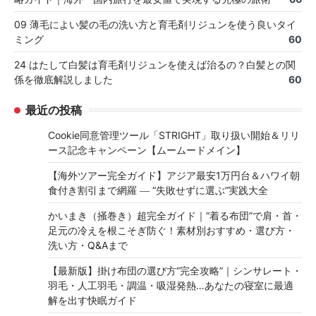
09 薄毛によい髪の毛の洗い方と育毛剤リジュンを使う良いタイ
ミング
60
24 はたして白髪は育毛剤リジュンを使えば治るの？白髪との関
係を徹底解説しました
60
最近の投稿
Cookie同意管理ツール「STRIGHT」取り扱い開始＆リリ
ース記念キャンペーン【ムームードメイン】
【海外ツアー完全ガイド】アジア最安1万円台＆ハワイ朝
食付き割引まで網羅 ― “失敗せずに選ぶ”実践大全
かいまき（掻巻き）超完全ガイド｜“着る布団”で肩・首・
足元の冷えを根こそぎ防ぐ！素材別おすすめ・選び方・
洗い方・Q&Aまで
【最新版】掛け布団の選び方“完全攻略”｜シンサレート・
羽毛・人工羽毛・調温・吸湿発熱…あなたの寝室に最適
解を出す快眠ガイド