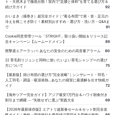
ト・天然木まで徹底分類！室内で“足腰と体幹”を育てる選び方＆
続け方ガイド
92
かいまき（掻巻き）超完全ガイド｜“着る布団”で肩・首・足元の
冷えを根こそぎ防ぐ！素材別おすすめ・選び方・洗い方・Q&Aま
で
91
Cookie同意管理ツール「STRIGHT」取り扱い開始＆リリース記
念キャンペーン【ムームードメイン】
89
熊撃退エアーラッパ: あなたの安全のための高音量アラーム
80
22 育毛剤リジュンと同時に使いたいよい育毛シャンプーの選び
方について
75
【最新版】掛け布団の選び方“完全攻略”｜シンサレート・羽毛・
人工羽毛・調温・吸湿発熱…あなたの寝室に最適解を出す快眠ガ
イド
72
【海外ツアー完全ガイド】アジア最安1万円台＆ハワイ朝食付き
割引まで網羅 ― “失敗せずに選ぶ”実践大全
69
【2026年最新保存版】エアトリ超新春セール＆セット割完全攻
略ガイド｜海外・国内旅行を最安値で実現する究極の旅術
66