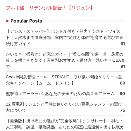
フルボ酸・リデンシル配合！【リジュン】
Popular Posts
【アシストステッパー】ハンドル付き・筋力アシスト・ツイス
ト・天然木まで徹底分類！室内で“足腰と体幹”を育てる選び方＆
続け方ガイド
91
かいまき（掻巻き）超完全ガイド｜“着る布団”で肩・首・足元の
冷えを根こそぎ防ぐ！素材別おすすめ・選び方・洗い方・Q&Aま
で
91
Cookie同意管理ツール「STRIGHT」取り扱い開始＆リリース記
念キャンペーン【ムームードメイン】
89
熊撃退エアーラッパ: あなたの安全のための高音量アラーム
80
22 育毛剤リジュンと同時に使いたいよい育毛シャンプーの選び
方について
75
【最新版】掛け布団の選び方“完全攻略”｜シンサレート・羽毛・
人工羽毛・調温・吸湿発熱…あなたの寝室に最適解を出す快眠ガ