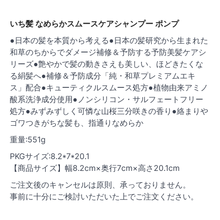
いち髪 なめらかスムースケアシャンプー ポンプ
●日本の髪を本質から考える●日本の髪研究から生まれた
和草のちからでダメージ補修＆予防する予防美髪ケアシ
リーズ●艶やかで髪の動きさえも美しい、ほどきたくな
る絹髪へ●補修＆予防成分「純・和草プレミアムエキ
ス」配合●キューティクルスムース処方●植物由来アミノ
酸系洗浄成分使用●ノンシリコン・サルフェートフリー
処方●みずみずしく可憐な山桜三分咲きの香り●絡まりや
ゴワつきがちな髪も、指通りなめらか
重量:551g
PKGサイズ:8.2*7*20.1
【商品サイズ】幅8.2cm×奥行7cm×高さ20.1cm
ご注文後のキャンセルは原則、承っておりません。
事前に十分にご検討いただいた上でご注文ください。