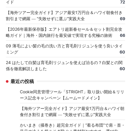
イド
72
【海外ツアー完全ガイド】アジア最安1万円台＆ハワイ朝食付き
割引まで網羅 ― “失敗せずに選ぶ”実践大全
69
【2026年最新保存版】エアトリ超新春セール＆セット割完全攻
略ガイド｜海外・国内旅行を最安値で実現する究極の旅術
66
09 薄毛によい髪の毛の洗い方と育毛剤リジュンを使う良いタイ
ミング
60
24 はたして白髪は育毛剤リジュンを使えば治るの？白髪との関
係を徹底解説しました
60
最近の投稿
Cookie同意管理ツール「STRIGHT」取り扱い開始＆リリ
ース記念キャンペーン【ムームードメイン】
【海外ツアー完全ガイド】アジア最安1万円台＆ハワイ朝
食付き割引まで網羅 ― “失敗せずに選ぶ”実践大全
かいまき（掻巻き）超完全ガイド｜“着る布団”で肩・首・