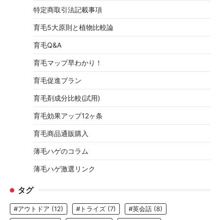
特定商取引法記載事項
育毛5大原則と植物比較論
育毛Q&A
育毛マップ早わかり！
育毛促進プラン
育毛剤成分比較(試用)
育毛効果アップ12ヶ条
育毛商品通販購入
薄毛ハゲのコラム
薄毛ハゲ激選リンク
タグ
#アウトドア
(12)
#トライズ
(7)
#英会話
(8)