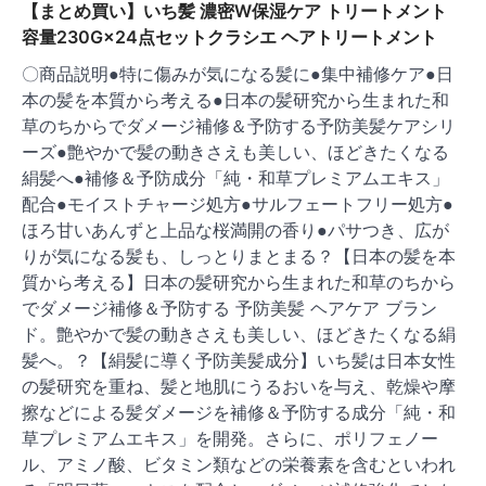
【まとめ買い】いち髪 濃密W保湿ケア トリートメント
容量230G×24点セットクラシエ ヘアトリートメント
〇商品説明●特に傷みが気になる髪に●集中補修ケア●日
本の髪を本質から考える●日本の髪研究から生まれた和
草のちからでダメージ補修＆予防する予防美髪ケアシリ
ーズ●艶やかで髪の動きさえも美しい、ほどきたくなる
絹髪へ●補修＆予防成分「純・和草プレミアムエキス」
配合●モイストチャージ処方●サルフェートフリー処方●
ほろ甘いあんずと上品な桜満開の香り●パサつき、広が
りが気になる髪も、しっとりまとまる？【日本の髪を本
質から考える】日本の髪研究から生まれた和草のちから
でダメージ補修＆予防する 予防美髪 ヘアケア ブラン
ド。艶やかで髪の動きさえも美しい、ほどきたくなる絹
髪へ。？【絹髪に導く予防美髪成分】いち髪は日本女性
の髪研究を重ね、髪と地肌にうるおいを与え、乾燥や摩
擦などによる髪ダメージを補修＆予防する成分「純・和
草プレミアムエキス」を開発。さらに、ポリフェノー
ル、アミノ酸、ビタミン類などの栄養素を含むといわれ