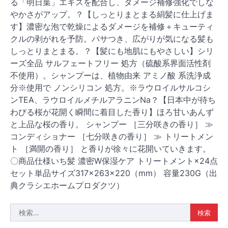
る「明日葉」エキスを配合し、ダメージ補修強化でしな
やかさがアップ。？【しっとりまとまる絹髪に仕上げま
す】濃密な泡で乾燥によるダメージを補修＋キューティ
クルの剥がれを予防。パサつき、広がりが気になる髪も
しっとりまとまる。？【髪にも地肌にもやさしい】シリ
ーズ全品 サルフェートフリー 処方（硫酸系界面活性剤
不使用）。シャンプーは、植物由来 アミノ酸 系洗浄成
分※使用で ノンシリコン 処方。※ラウロイルサルコシ
ンTEA、ラウロイルメチルアラニンNa？【日本中が待ち
わびる桜が花開く瞬間に着目した香り】ほろ甘いあんず
と上品な桜の香り。 シャンプー ［三分咲きの香り］ ≫
コンディショナー ［七分咲きの香り］ ≫ トリートメン
ト ［満開の香り］ と香りが徐々に花開いていきます。
〇商品仕様いち髪 濃密W保湿ケア トリートメント×24点
セット単品サイズ317×263×220（mm） 容量230G（出
典クラシエホームプロダクツ）
検
索: