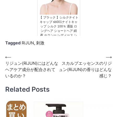
【 ブラック 】シルクナイト
キャップ sb001ナイトキャ
ップ シルク 100％ 通販 ロ
ングヘア ショートヘア 絹
夜 セクシー レディース シ
ルクキャップ リボン 快眠グ
Tagged
RiJUN
,
刺激
ッズ 就寝用 保湿 ヘアケ...
投
⟵
⟶
リジュン(RiJUN)にはどんな
スカルプエッセンスのリジ
稿
ヘアケア成分が配合されて
ュン(RiJUN)の香りはどんな
ナ
いるのか？
感じ？
ビ
Related Posts
ゲ
ー
シ
ョ