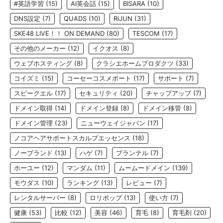
#英語学習
(15)
AI英会話
(15)
BISARA
(10)
DNS設定
(7)
QUADS
(10)
RiJUN
(31)
SKE48 LIVE！！ ON DEMAND
(80)
TESCOM
(17)
その他のメーカー
(12)
イクオス
(8)
ウェブホスティング
(8)
クラシエホームプロダクツ
(33)
コイズミ
(15)
コーセーコスメポート
(17)
サポート
(7)
スピークエル
(17)
セキュリティ
(20)
チャップアップ
(7)
ドメイン取得
(14)
ドメイン登録
(8)
ドメイン移管
(8)
ドメイン管理
(23)
ニューウェイジャパン
(17)
ノコアヘアサポートスカルプエッセンス
(18)
ノーブランド
(13)
ハゲ
(7)
プランテル
(7)
ホーユー
(12)
マンダム
(11)
ムームードメイン
(139)
モウダス
(10)
ランキング
(13)
レビュー
(7)
レンタルサーバー
(8)
ロリポップ
(13)
使い方
(7)
健康
(53)
比較
(12)
美容
(46)
育毛
(8)
育毛剤
(20)