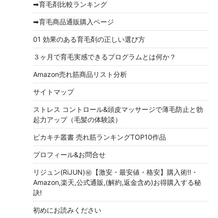
➡育毛剤比較ランキング
➡育毛商品通販購入ページ
01 効果のある育毛剤の正しい選び方
３ヶ月で育毛実感できるプログラムとは何か？
Amazon売れ筋商品リスト分析
サイトマップ
ストレス コントロール&頭皮マッサージで薄毛防止と勃
起力アップ（毛髪の体験談）
ピカキチ叢書 売れ筋ランキングTOP10作品
プロフィール&お問合せ
リジュン(RiJUN)㊙【激安・最安値・格安】購入術!!・
Amazon,楽天,公式通販,(解約,返金含め)お得購入する秘
訣!
初めにお読みください