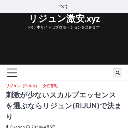
Skip
to
リジュン激安.xyz
content
PR：本サイトはプロモーションを含みます
リジュン（RIJUN）
女性育毛
刺激が少ないスカルプエッセンス
を選ぶならリジュン(RiJUN)で決ま
り
PikaNon
2021年4月5日