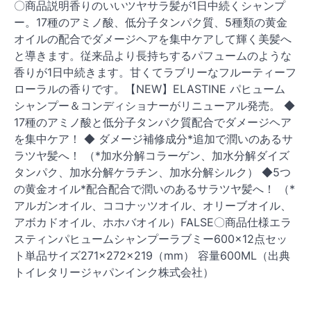
〇商品説明香りのいいツヤサラ髪が1日中続くシャンプ
ー。17種のアミノ酸、低分子タンパク質、5種類の黄金
オイルの配合でダメージヘアを集中ケアして輝く美髪へ
と導きます。従来品より長持ちするパフュームのような
香りが1日中続きます。甘くてラブリーなフルーティーフ
ローラルの香りです。【NEW】ELASTINE パヒューム
シャンプー＆コンディショナーがリニューアル発売。 ◆
17種のアミノ酸と低分子タンパク質配合でダメージヘア
を集中ケア！ ◆ ダメージ補修成分*追加で潤いのあるサ
ラツヤ髪へ！ （*加水分解コラーゲン、加水分解ダイズ
タンパク、加水分解ケラチン、加水分解シルク） ◆5つ
の黄金オイル*配合配合で潤いのあるサラツヤ髪へ！ （*
アルガンオイル、ココナッツオイル、オリーブオイル、
アボカドオイル、ホホバオイル）FALSE〇商品仕様エラ
スティンパヒュームシャンプーラブミー600×12点セッ
ト単品サイズ271×272×219（mm） 容量600ML（出典
トイレタリージャパンインク株式会社）