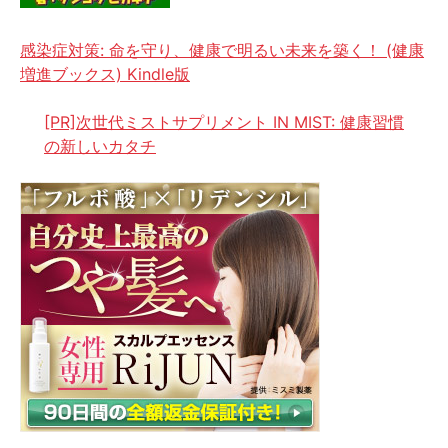
感染症対策: 命を守り、健康で明るい未来を築く！ (健康
増進ブックス) Kindle版
[PR]次世代ミストサプリメント IN MIST: 健康習慣
の新しいカタチ