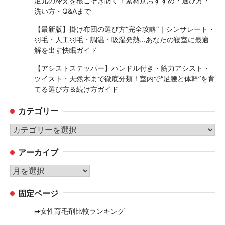
足元の冷えを根こそぎ防ぐ！素材別おすすめ・選び方・
洗い方・Q&Aまで
【最新版】掛け布団の選び方“完全攻略”｜シンサレート・
羽毛・人工羽毛・調温・吸湿発熱…あなたの寝室に最適
解を出す快眠ガイド
【アシストステッパー】ハンドル付き・筋力アシスト・
ツイスト・天然木まで徹底分類！室内で“足腰と体幹”を育
てる選び方＆続け方ガイド
カテゴリー
カ
テ
アーカイブ
ゴ
リ
ア
ー
ー
固定ページ
カ
イ
➡女性育毛剤比較ランキング
ブ