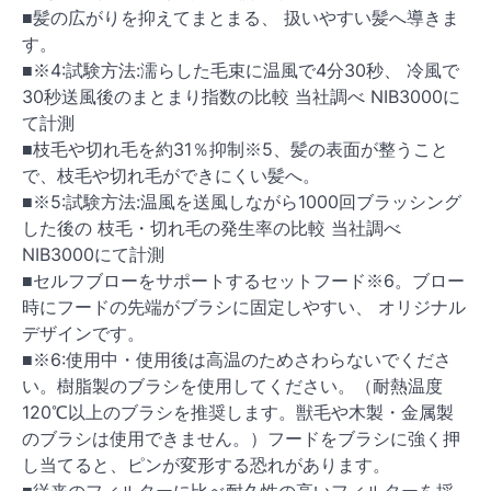
■髪の広がりを抑えてまとまる、 扱いやすい髪へ導きま
す。
■※4:試験方法:濡らした毛束に温風で4分30秒、 冷風で
30秒送風後のまとまり指数の比較 当社調べ NIB3000に
て計測
■枝毛や切れ毛を約31％抑制※5、髪の表面が整うこと
で、枝毛や切れ毛ができにくい髪へ。
■※5:試験方法:温風を送風しながら1000回ブラッシング
した後の 枝毛・切れ毛の発生率の比較 当社調べ
NIB3000にて計測
■セルフブローをサポートするセットフード※6。ブロー
時にフードの先端がブラシに固定しやすい、 オリジナル
デザインです。
■※6:使用中・使用後は高温のためさわらないでくださ
い。樹脂製のブラシを使用してください。（耐熱温度
120℃以上のブラシを推奨します。獣毛や木製・金属製
のブラシは使用できません。）フードをブラシに強く押
し当てると、ピンが変形する恐れがあります。