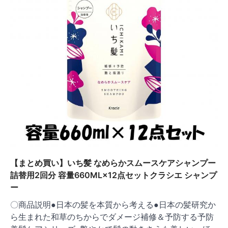
【まとめ買い】いち髪 なめらかスムースケアシャンプー
詰替用2回分 容量660ML×12点セットクラシエ シャンプ
ー
〇商品説明●日本の髪を本質から考える●日本の髪研究か
ら生まれた和草のちからでダメージ補修＆予防する予防