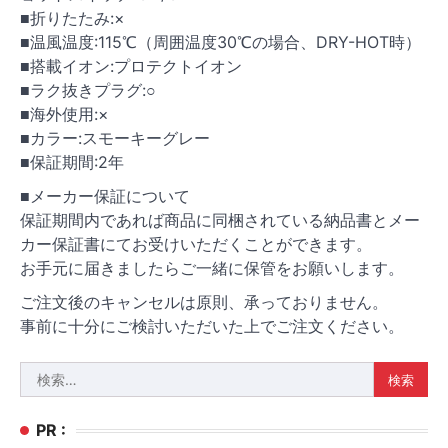
■折りたたみ:×
■温風温度:115℃（周囲温度30℃の場合、DRY-HOT時）
■搭載イオン:プロテクトイオン
■ラク抜きプラグ:○
■海外使用:×
■カラー:スモーキーグレー
■保証期間:2年
■メーカー保証について
保証期間内であれば商品に同梱されている納品書とメー
カー保証書にてお受けいただくことができます。
お手元に届きましたらご一緒に保管をお願いします。
ご注文後のキャンセルは原則、承っておりません。
事前に十分にご検討いただいた上でご注文ください。
検
索:
PR :