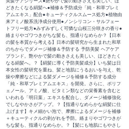
美髪ケアシリーズ●艶やかで髪の動きさえも美しい、ほ
どきたくなる絹髪へ●補修＆予防成分「純・和草プレミ
アムエキス」配合●キューティクルスムース処方●植物由
来アミノ酸系洗浄成分使用●ノンシリコン・サルフェー
トフリー処方●みずみずしく可憐な山桜三分咲きの香り●
絡まりやゴワつきがちな髪も、指通りなめらか？【日本
の髪を本質から考える】日本の髪研究から生まれた和草
のちからでダメージ補修＆予防する 予防美髪 ヘアケア
ブランド。艶やかで髪の動きさえも美しい、ほどきたく
なる絹髪へ。？【絹髪に導く予防美髪成分】いち髪は日
本女性の髪研究を重ね、髪と地肌にうるおいを与え、乾
燥や摩擦などによる髪ダメージを補修＆予防する成分
「純・和草プレミアムエキス」を開発。さらに、ポリフ
ェノール、アミノ酸、ビタミン類などの栄養素を含むと
いわれる「明日葉」エキスを配合し、ダメージ補修強化
でしなやかさがアップ。？【指通りなめらかな絹髪に仕
上げます】キメ細かい泡で、摩擦によるダメージを補修
＋キューティクルの剥がれを予防。絡まりやゴワつきが
ちな髪も、指通りなめらか。？【髪にも地肌にもやさし