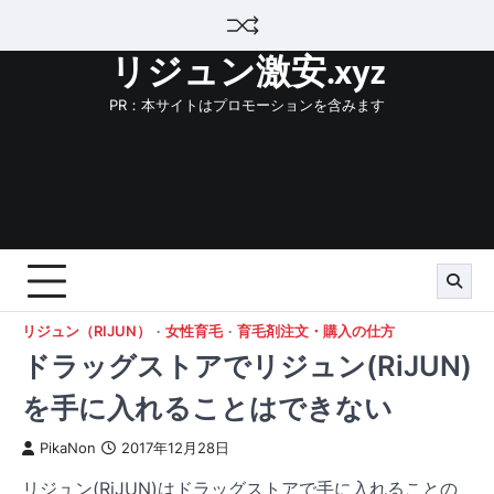
Skip
to
リジュン激安.xyz
content
PR：本サイトはプロモーションを含みます
リジュン（RIJUN）
女性育毛
育毛剤注文・購入の仕方
ドラッグストアでリジュン(RiJUN)
を手に入れることはできない
PikaNon
2017年12月28日
リジュン(RiJUN)はドラッグストアで手に入れることの