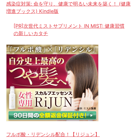
感染症対策: 命を守り、健康で明るい未来を築く！ (健康
増進ブックス) Kindle版
[PR]次世代ミストサプリメント IN MIST: 健康習慣
の新しいカタチ
フルボ酸・リデンシル配合！【リジュン】