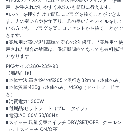
■従来のフィルターに比べ耐久性の高いフィルターを採
用。お手入れがしやすく水洗いも簡単に行えます。
■レバーを押すだけで簡単にプラグを抜くことができま
す。力の弱い方やお年寄り、爪の長い方やネイルをして
いる方でも、プラグを楽にコンセントから抜くことがで
きます。
■業務用の高い設計基準で安心の2年保証。 *業務用で使
用された場合の故障は、保証期間内であっても有料修理
となります
PKGサイズ:280*235*90
【商品仕様】
■本体寸法:高さ194×幅205 ×奥行き82mm（本体のみ）
■本体質量:425g（本体のみ）/450g（セットフード付
き）
■消費電力:1200W
■付属品:セットフード（ブロータイプ）
■電源:AC100V 50/60Hz
■スイッチ:風量切替スイッチ DRY/SET/OFF、クールシ
ョットスイッチ ON/OFF