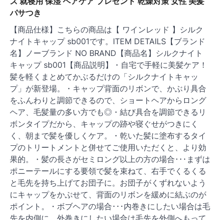
ズ 就寝用 保湿 ヘアケア プレゼント 乾燥対策 女性 美髪
パサつき
【商品仕様】こちらの商品は【 ワインレッド 】シルク
ナイトキャップ sb001です。ITEM DETAILS【ブランド
名】ノーブランド NO BRAND【商品名】シルクナイト
キャップ sb001【商品説明】・自宅で手軽に美髪ケア！
髪を軽くまとめてかぶるだけの「シルクナイトキャッ
プ」が新登場。・キャップ背面のリボンで、かぶり具合
をふんわりと調節できるので、ショートヘアからロング
ヘア、毛髪量の多い方でも◎・結び具合を調節できるリ
ボンタイプだから、キャップの跡や寝ぐせがつきにく
く、朝まで髪を優しくケア。・乾いた髪に塗布するタイ
プのトリートメントと併せてご使用いただくと、より効
果的。・髪の長さがセミロング以上の方の場合･･･まずは
ポニーテールにする要領で髪を束ねて、右手でくるくる
と毛先を持ち上げてお団子に。お団子がくずれないよう
にキャップをかぶせて、背面のリボンを緩めに結ぶのが
ポイント。・ボブヘアの場合･･･内巻きにしたい場合は毛
先を内側に。外巻きにしたい場合は毛先を外側へもって