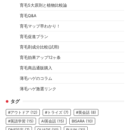
育毛5大原則と植物比較論
育毛Q&A
育毛マップ早わかり！
育毛促進プラン
育毛剤成分比較(試用)
育毛効果アップ12ヶ条
育毛商品通販購入
薄毛ハゲのコラム
薄毛ハゲ激選リンク
タグ
#アウトドア
(12)
#トライズ
(7)
#英会話
(8)
#英語学習
(15)
AI英会話
(15)
BISARA
(10)
DNS設定
(7)
QUADS
(10)
RiJUN
(31)