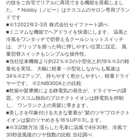
の技をご自宅でリアルに再現できる機能を搭載しまし
た。 * Nobby（ノビー）はテスコムのサロン専用ブラン
ドです
■※1:2022年2-3月 株式会社セイファート調べ
■ミニマムな機能でヘアドライを快適にします。 温風と
冷風をワンタッチで切替えるクールショットスイッチ
は、 グリップを握った時に押しやすい位置に設定。 風
量切替スイッチもシンプルな操作性。
■当社従来機種より約22％※2の小型化と約19％※2の軽
量化を実現。 大幅に軽量・小型化しながらも風速は
34％※2アップ。 持ちやすく乾かしやすい、軽量ドライ
ヤーです。 ※2:NIB300Aとの比較
■乾燥や髪摩擦による静電気の発生が、ドライヤーの課
題。テスコム独自のプロテクトイオンは静電気を抑制
し、 ワンランク上の美髪に導きます。
■美しさを印象付ける大きな要素が ’髪のツヤ’プロテクト
イオンは髪のツヤめきを16％UP※3します。
■※3:試験方法 濡らした毛束に温風で4分30秒、冷風で
30秒送風後のツヤ指数の比較 当社調べ