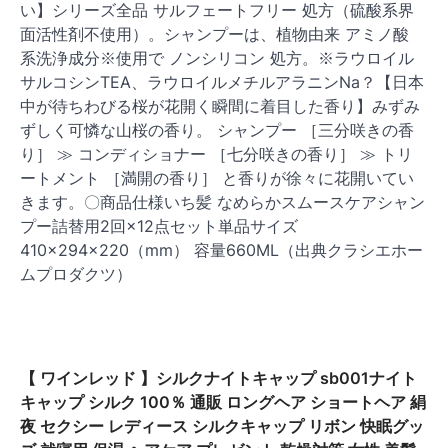
い】シリーズ全品 サルフェートフリー 処方（硫酸系界
面活性剤不使用）。シャンプーは、植物由来 アミノ酸
系洗浄成分※使用で ノンシリコン 処方。※ラウロイル
サルコシンTEA、ラウロイルメチルアラニンNa？【日本
中が待ちわびる桜が花開く瞬間に着目した香り】みずみ
ずしく可憐な山桜の香り。 シャンプー ［三分咲きの香
り］ ≫ コンディショナー ［七分咲きの香り］ ≫ トリ
ートメント ［満開の香り］ と香りが徐々に花開いてい
きます。〇商品仕様いち髪 なめらかスムースケアシャン
プー詰替用2回×12点セット単品サイズ
410×294×220（mm） 容量660ML（出典クラシエホー
ムプロダクツ）
【 ワインレッド 】シルクナイトキャップ sb001ナイト
キャップ シルク 100％ 通販 ロングヘア ショートヘア 絹
夜 セクシー レディース シルクキャップ リボン 快眠グッ