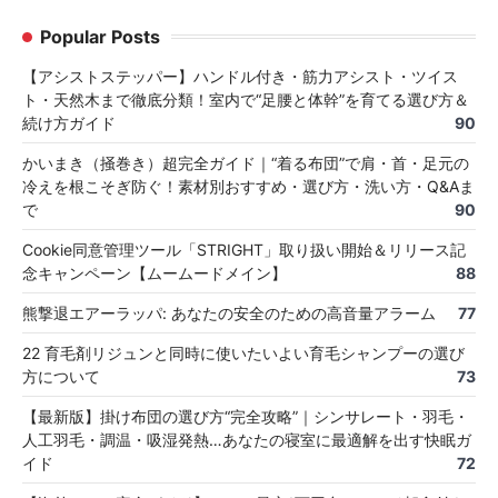
Popular Posts
【アシストステッパー】ハンドル付き・筋力アシスト・ツイス
ト・天然木まで徹底分類！室内で“足腰と体幹”を育てる選び方＆
続け方ガイド
90
かいまき（掻巻き）超完全ガイド｜“着る布団”で肩・首・足元の
冷えを根こそぎ防ぐ！素材別おすすめ・選び方・洗い方・Q&Aま
で
90
Cookie同意管理ツール「STRIGHT」取り扱い開始＆リリース記
念キャンペーン【ムームードメイン】
88
熊撃退エアーラッパ: あなたの安全のための高音量アラーム
77
22 育毛剤リジュンと同時に使いたいよい育毛シャンプーの選び
方について
73
【最新版】掛け布団の選び方“完全攻略”｜シンサレート・羽毛・
人工羽毛・調温・吸湿発熱…あなたの寝室に最適解を出す快眠ガ
イド
72