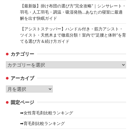
【最新版】掛け布団の選び方“完全攻略”｜シンサレート・
羽毛・人工羽毛・調温・吸湿発熱…あなたの寝室に最適
解を出す快眠ガイド
【アシストステッパー】ハンドル付き・筋力アシスト・
ツイスト・天然木まで徹底分類！室内で“足腰と体幹”を育
てる選び方＆続け方ガイド
カテゴリー
カ
テ
アーカイブ
ゴ
リ
ア
ー
ー
固定ページ
カ
イ
➡女性育毛剤比較ランキング
ブ
➡育毛剤比較ランキング