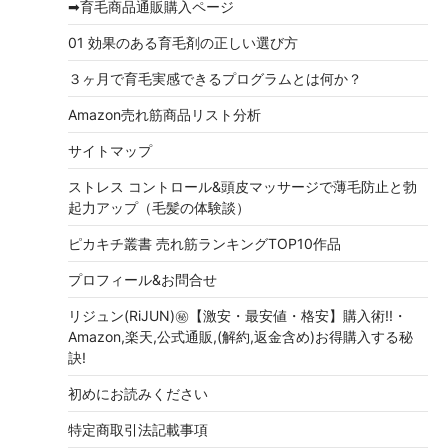
➡育毛商品通販購入ページ
01 効果のある育毛剤の正しい選び方
３ヶ月で育毛実感できるプログラムとは何か？
Amazon売れ筋商品リスト分析
サイトマップ
ストレス コントロール&頭皮マッサージで薄毛防止と勃
起力アップ（毛髪の体験談）
ピカキチ叢書 売れ筋ランキングTOP10作品
プロフィール&お問合せ
リジュン(RiJUN)㊙【激安・最安値・格安】購入術!!・
Amazon,楽天,公式通販,(解約,返金含め)お得購入する秘
訣!
初めにお読みください
特定商取引法記載事項