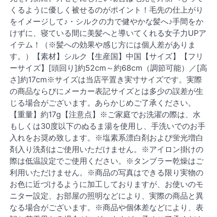
くるように優しく被せるのがポイント！毛先の仕上がり
をイメージして♪・シルクの力で健やかな髪へ♪手間をか
けずに、寝ている間に美髪へと導いてくれる女子力UPア
イテム！（※髪への効果や感じ方には個人差がありま
す。）【素材】シルク【生産国】中国【サイズ】【フリ
ーサイズ】[頭回り]約52cm～約68cm（調節可能）／[高
さ]約17cm※サイズは当店平置き実寸サイズです。実際
の商品ならびにメーカー表記サイズとは多少の誤差が生
じる場合がございます。あらかじめご了承ください。
【重量】約17g【注意点】※ご家庭でお洗濯の際は、水
もしくは30度以下のぬるま湯を使用し、手洗いでのお手
入れをお奨め致します。※塩素系漂白剤および蛍光増白
剤入り洗剤はご使用いただけません。※アイロン掛けの
際は低温設定でご使用ください。※タンブラー乾燥はご
利用いただけません。※商品の写真はできる限り実物の
お色に近づけるように加工しておりますが、お使いのモ
ニター設定、お部屋の照明などにより、実際の商品と異
なる場合がございます。※商品や個体差などにより、表