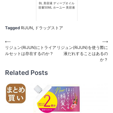
BL 美容液 ディープオイル
容量50ML ホーユー 美容液
Tagged
RiJUN
,
ドラッグストア
投
⟵
⟶
リジュン(RiJUN)にトライア
リジュン(RiJUN)を使う際に
稿
ルセットは存在するのか？
液だれすることはあるの
ナ
か？
ビ
Related Posts
ゲ
ー
シ
ョ
ン