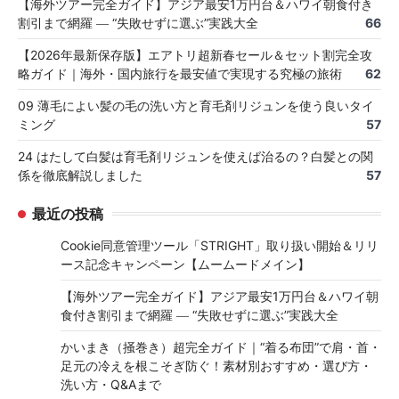
【海外ツアー完全ガイド】アジア最安1万円台＆ハワイ朝食付き
割引まで網羅 ― “失敗せずに選ぶ”実践大全
66
【2026年最新保存版】エアトリ超新春セール＆セット割完全攻
略ガイド｜海外・国内旅行を最安値で実現する究極の旅術
62
09 薄毛によい髪の毛の洗い方と育毛剤リジュンを使う良いタイ
ミング
57
24 はたして白髪は育毛剤リジュンを使えば治るの？白髪との関
係を徹底解説しました
57
最近の投稿
Cookie同意管理ツール「STRIGHT」取り扱い開始＆リリ
ース記念キャンペーン【ムームードメイン】
【海外ツアー完全ガイド】アジア最安1万円台＆ハワイ朝
食付き割引まで網羅 ― “失敗せずに選ぶ”実践大全
かいまき（掻巻き）超完全ガイド｜“着る布団”で肩・首・
足元の冷えを根こそぎ防ぐ！素材別おすすめ・選び方・
洗い方・Q&Aまで