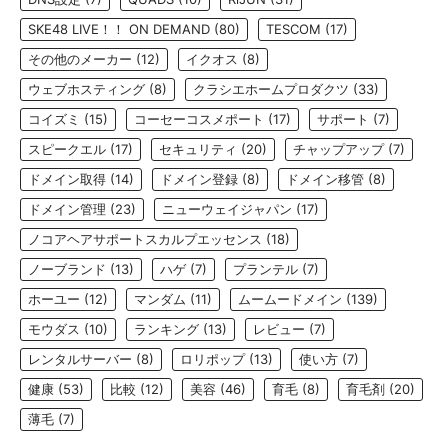
SKE48 LIVE！！ ON DEMAND
(80)
TESCOM
(17)
その他のメーカー
(12)
イクオス
(8)
ウェブホスティング
(8)
クラシエホームプロダクツ
(33)
コイズミ
(15)
コーセーコスメポート
(17)
サポート
(7)
スピークエル
(17)
セキュリティ
(20)
チャップアップ
(7)
ドメイン取得
(14)
ドメイン登録
(8)
ドメイン移管
(8)
ドメイン管理
(23)
ニューウェイジャパン
(17)
ノコアヘアサポートスカルプエッセンス
(18)
ノーブランド
(13)
ハゲ
(7)
プランテル
(7)
ホーユー
(12)
マンダム
(11)
ムームードメイン
(139)
モウダス
(10)
ランキング
(13)
レビュー
(7)
レンタルサーバー
(8)
ロリポップ
(13)
使い方
(7)
健康
(53)
比較
(12)
美容
(46)
育毛
(8)
育毛剤
(20)
薄毛
(7)