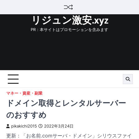
Skip
to
リジュン激安.xyz
content
PR：本サイトはプロモーションを含みます
マネー・資産・副業
ドメイン取得とレンタルサーバー
のおすすめ
pikakichi2015
2022年3月24日
更新：「お名前.comサーバ・ドメイン」シリウスファイ