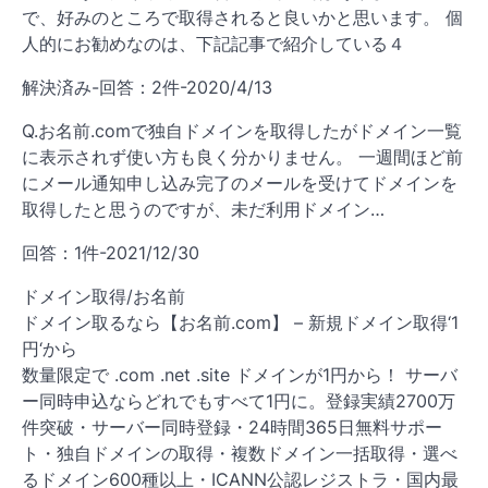
で、好みのところで取得されると良いかと思います。 個
人的にお勧めなのは、下記記事で紹介している４
解決済み-回答：2件-2020/4/13
Q.お名前.comで独自ドメインを取得したがドメイン一覧
に表示されず使い方も良く分かりません。 一週間ほど前
にメール通知申し込み完了のメールを受けてドメインを
取得したと思うのですが、未だ利用ドメイン…
回答：1件-2021/12/30
ドメイン取得/お名前
ドメイン取るなら【お名前.com】 – 新規ドメイン取得‘1
円‘から
数量限定で .com .net .site ドメインが1円から！ サーバ
ー同時申込ならどれでもすべて1円に。登録実績2700万
件突破・サーバー同時登録・24時間365日無料サポー
ト・独自ドメインの取得・複数ドメイン一括取得・選べ
るドメイン600種以上・ICANN公認レジストラ・国内最