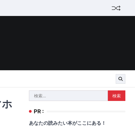
検
マホ
索:
PR :
あなたの読みたい本がここにある！