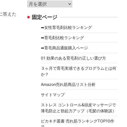
リ
ア
ー
ー
トに答えた
固定ページ
カ
イ
➡女性育毛剤比較ランキング
ブ
➡育毛剤比較ランキング
➡育毛商品通販購入ページ
01 効果のある育毛剤の正しい選び方
３ヶ月で育毛実感できるプログラムとは何
か？
Amazon売れ筋商品リスト分析
サイトマップ
ストレス コントロール&頭皮マッサージで
薄毛防止と勃起力アップ（毛髪の体験談）
ピカキチ叢書 売れ筋ランキングTOP10作
品