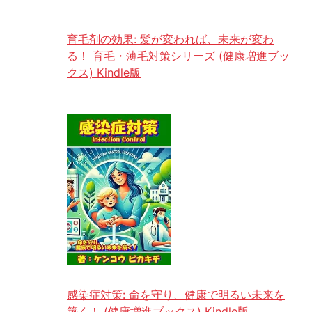
育毛剤の効果: 髪が変われば、未来が変わ
る！ 育毛・薄毛対策シリーズ (健康増進ブッ
クス) Kindle版
感染症対策: 命を守り、健康で明るい未来を
築く！ (健康増進ブックス) Kindle版