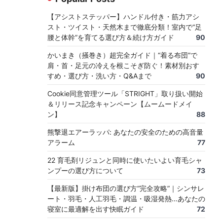
【アシストステッパー】ハンドル付き・筋力アシ
スト・ツイスト・天然木まで徹底分類！室内で“足
腰と体幹”を育てる選び方＆続け方ガイド
90
かいまき（掻巻き）超完全ガイド｜“着る布団”で
肩・首・足元の冷えを根こそぎ防ぐ！素材別おす
すめ・選び方・洗い方・Q&Aまで
90
Cookie同意管理ツール「STRIGHT」取り扱い開始
＆リリース記念キャンペーン【ムームードメイ
ン】
88
熊撃退エアーラッパ: あなたの安全のための高音量
アラーム
77
22 育毛剤リジュンと同時に使いたいよい育毛シャ
ンプーの選び方について
73
【最新版】掛け布団の選び方“完全攻略”｜シンサレ
ート・羽毛・人工羽毛・調温・吸湿発熱…あなたの
寝室に最適解を出す快眠ガイド
72