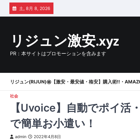
Skip
土, 8月 8, 2026
to
content
リジュン激安.xyz
PR：本サイトはプロモーションを含みます
リジュン(RIJUN)㊙【激安・最安値・格安】購入術!!・AMAZ
社会
【Uvoice】自動でポイ
で簡単お小遣い！
admin
2022年4月8日