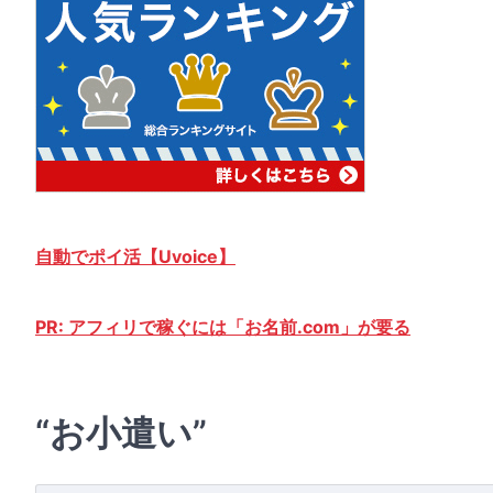
自動でポイ活【Uvoice】
PR: アフィリで稼ぐには「お名前.com」が要る
“お小遣い”