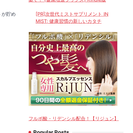
トが貯め
[PR]次世代ミストサプリメント IN
MIST: 健康習慣の新しいカタチ
フルボ酸・リデンシル配合！【リジュン】
Popular Posts