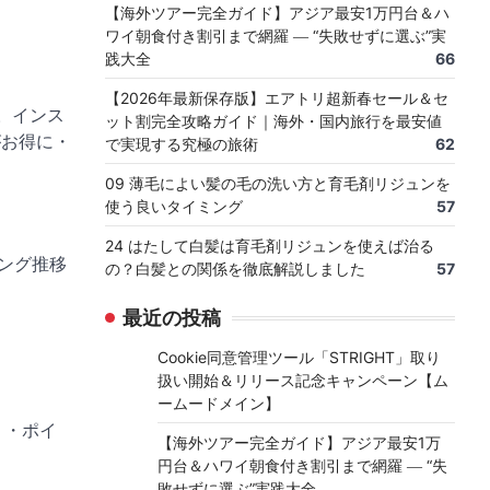
【海外ツアー完全ガイド】アジア最安1万円台＆ハ
ワイ朝食付き割引まで網羅 ― “失敗せずに選ぶ”実
践大全
66
【2026年最新保存版】エアトリ超新春セール＆セ
。インス
ット割完全攻略ガイド｜海外・国内旅行を最安値
がお得に・
で実現する究極の旅術
62
09 薄毛によい髪の毛の洗い方と育毛剤リジュンを
使う良いタイミング
57
24 はたして白髪は育毛剤リジュンを使えば治る
キング推移
の？白髪との関係を徹底解説しました
57
最近の投稿
Cookie同意管理ツール「STRIGHT」取り
扱い開始＆リリース記念キャンペーン【ム
ームードメイン】
 ・ポイ
【海外ツアー完全ガイド】アジア最安1万
円台＆ハワイ朝食付き割引まで網羅 ― “失
敗せずに選ぶ”実践大全