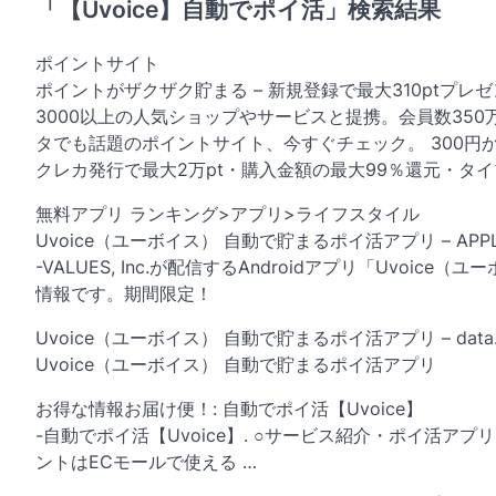
「【Uvoice】自動でポイ活」検索結果
ポイントサイト
ポイントがザクザク貯まる – 新規登録で最大310ptプレ
3000以上の人気ショップやサービスと提携。会員数35
タでも話題のポイントサイト、今すぐチェック。 300円
クレカ発行で最大2万pt・購入金額の最大99％還元・タイプ:
無料アプリ ランキング>アプリ>ライフスタイル
Uvoice（ユーボイス） 自動で貯まるポイ活アプリ – APPL
-VALUES, Inc.が配信するAndroidアプリ「Uv
情報です。期間限定！
Uvoice（ユーボイス） 自動で貯まるポイ活アプリ – data.
Uvoice（ユーボイス） 自動で貯まるポイ活アプリ
お得な情報お届け便！: 自動でポイ活【Uvoice】
-自動でポイ活【Uvoice】. ○サービス紹介・ポイ活
ントはECモールで使える …