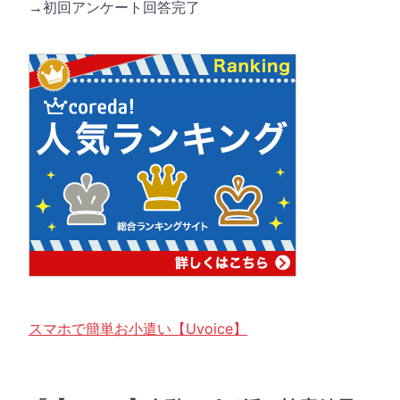
→初回アンケート回答完了
スマホで簡単お小遣い【Uvoice】