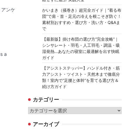
 アンケ
かいまき（掻巻き）超完全ガイド｜“着る布
団”で肩・首・足元の冷えを根こそぎ防ぐ！
素材別おすすめ・選び方・洗い方・Q&Aま
で
【最新版】掛け布団の選び方“完全攻略”｜
シンサレート・羽毛・人工羽毛・調温・吸
湿発熱…あなたの寝室に最適解を出す快眠
s a
ガイド
【アシストステッパー】ハンドル付き・筋
力アシスト・ツイスト・天然木まで徹底分
類！室内で“足腰と体幹”を育てる選び方＆
続け方ガイド
カテゴリー
カ
テ
アーカイブ
ゴ