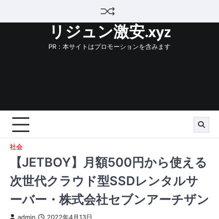
Skip
to
リジュン激安.xyz
content
PR：本サイトはプロモーションを含みます
社会
【JETBOY】月額500円から使える
次世代クラウド型SSDレンタルサ
ーバー・株式会社セブンアーチザン
admin
2022年4月13日