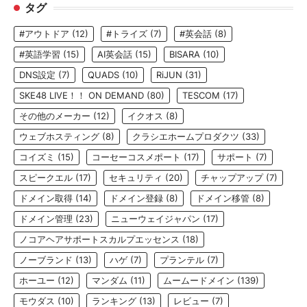
タグ
#アウトドア
(12)
#トライズ
(7)
#英会話
(8)
#英語学習
(15)
AI英会話
(15)
BISARA
(10)
DNS設定
(7)
QUADS
(10)
RiJUN
(31)
SKE48 LIVE！！ ON DEMAND
(80)
TESCOM
(17)
その他のメーカー
(12)
イクオス
(8)
ウェブホスティング
(8)
クラシエホームプロダクツ
(33)
コイズミ
(15)
コーセーコスメポート
(17)
サポート
(7)
スピークエル
(17)
セキュリティ
(20)
チャップアップ
(7)
ドメイン取得
(14)
ドメイン登録
(8)
ドメイン移管
(8)
ドメイン管理
(23)
ニューウェイジャパン
(17)
ノコアヘアサポートスカルプエッセンス
(18)
ノーブランド
(13)
ハゲ
(7)
プランテル
(7)
ホーユー
(12)
マンダム
(11)
ムームードメイン
(139)
モウダス
(10)
ランキング
(13)
レビュー
(7)