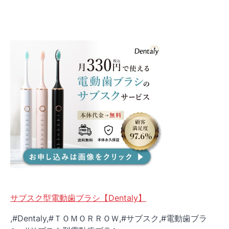
サブスク型電動歯ブラシ【Dentaly】
,#Dentaly,#ＴＯＭＯＲＲＯＷ,#サブスク,#電動歯ブラ