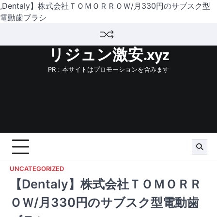
,Dentaly】株式会社ＴＯＭＯＲＲＯＷ/月330円のサブスク型
電動歯ブラシ
Skip
to
リジュン激安.xyz
content
PR：本サイトはプロモーションを含みます
UNCATEGORIZED
【Dentaly】株式会社ＴＯＭＯＲＲ
ＯＷ/月330円のサブスク型電動歯