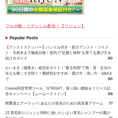
フルボ酸・リデンシル配合！【リジュン】
Popular Posts
【アシストステッパー】ハンドル付き・筋力アシスト・ツイス
ト・天然木まで徹底分類！室内で“足腰と体幹”を育てる選び方＆
続け方ガイド
90
かいまき（掻巻き）超完全ガイド｜“着る布団”で肩・首・足元の
冷えを根こそぎ防ぐ！素材別おすすめ・選び方・洗い方・Q&Aま
で
90
Cookie同意管理ツール「STRIGHT」取り扱い開始＆リリース記
念キャンペーン【ムームードメイン】
88
熊撃退エアーラッパ: あなたの安全のための高音量アラーム
77
22 育毛剤リジュンと同時に使いたいよい育毛シャンプーの選び