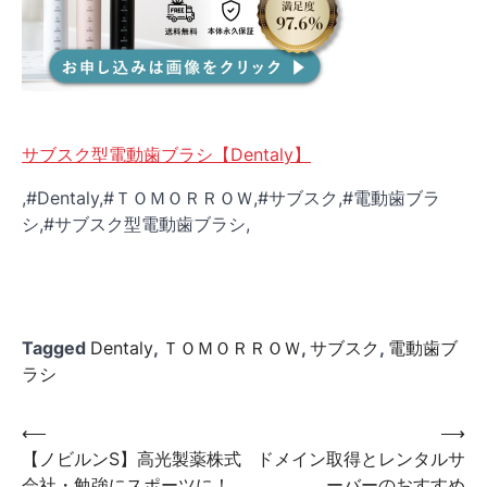
サブスク型電動歯ブラシ【Dentaly】
,#Dentaly,#ＴＯＭＯＲＲＯＷ,#サブスク,#電動歯ブラ
シ,#サブスク型電動歯ブラシ,
Tagged
Dentaly
,
ＴＯＭＯＲＲＯＷ
,
サブスク
,
電動歯ブ
ラシ
投
⟵
⟶
【ノビルンS】高光製薬株式
ドメイン取得とレンタルサ
稿
会社・勉強にスポーツに！
ーバーのおすすめ