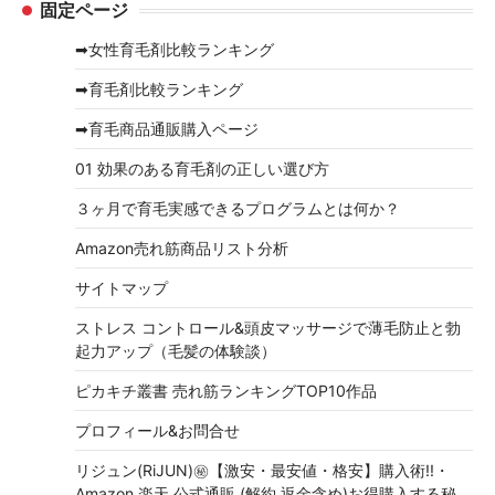
固定ページ
カ
イ
➡女性育毛剤比較ランキング
ブ
➡育毛剤比較ランキング
➡育毛商品通販購入ページ
01 効果のある育毛剤の正しい選び方
３ヶ月で育毛実感できるプログラムとは何か？
Amazon売れ筋商品リスト分析
サイトマップ
ストレス コントロール&頭皮マッサージで薄毛防止と勃
起力アップ（毛髪の体験談）
ピカキチ叢書 売れ筋ランキングTOP10作品
プロフィール&お問合せ
リジュン(RiJUN)㊙【激安・最安値・格安】購入術!!・
Amazon,楽天,公式通販,(解約,返金含め)お得購入する秘