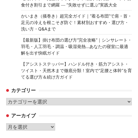
食付き割引まで網羅 ― “失敗せずに選ぶ”実践大全
かいまき（掻巻き）超完全ガイド｜“着る布団”で肩・首・
足元の冷えを根こそぎ防ぐ！素材別おすすめ・選び方・
洗い方・Q&Aまで
【最新版】掛け布団の選び方“完全攻略”｜シンサレート・
羽毛・人工羽毛・調温・吸湿発熱…あなたの寝室に最適
解を出す快眠ガイド
【アシストステッパー】ハンドル付き・筋力アシスト・
ツイスト・天然木まで徹底分類！室内で“足腰と体幹”を育
てる選び方＆続け方ガイド
カテゴリー
カ
テ
アーカイブ
ゴ
リ
ア
ー
ー