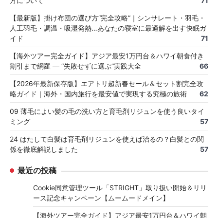
方について
71
【最新版】掛け布団の選び方“完全攻略”｜シンサレート・羽毛・
人工羽毛・調温・吸湿発熱…あなたの寝室に最適解を出す快眠ガ
イド
71
【海外ツアー完全ガイド】アジア最安1万円台＆ハワイ朝食付き
割引まで網羅 ― “失敗せずに選ぶ”実践大全
66
【2026年最新保存版】エアトリ超新春セール＆セット割完全攻
略ガイド｜海外・国内旅行を最安値で実現する究極の旅術
62
09 薄毛によい髪の毛の洗い方と育毛剤リジュンを使う良いタイ
ミング
57
24 はたして白髪は育毛剤リジュンを使えば治るの？白髪との関
係を徹底解説しました
57
最近の投稿
Cookie同意管理ツール「STRIGHT」取り扱い開始＆リリ
ース記念キャンペーン【ムームードメイン】
【海外ツアー完全ガイド】アジア最安1万円台＆ハワイ朝